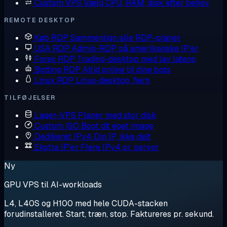
Custom VPS
Vælg CPU, RAM, disk efter behov
REMOTE DESKTOP
Køb RDP
Sammenlign alle RDP-planer
USA RDP
Admin-RDP på amerikanske IP'er
Forex RDP
Trading-desktop med lav latens
Botting RDP
Altid online til dine bots
Linux RDP
Linux-desktop, fjern
TILFØJELSER
Lager-VPS
Planer med stor disk
Custom ISO
Boot dit eget image
Dedikeret IPv4
Din IP, ikke delt
Ekstra IP'er
Flere IPv4 pr. server
Ny
GPU VPS til AI-workloads
L4, L40S og H100 med hele CUDA-stacken
forudinstalleret. Start, træn, stop. Faktureres pr. sekund.