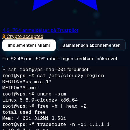
4.6
· 764 anmeldelser på Trustpilot
₿
Crypto accepted
Implementer i Miami
Sammenlign abonnementer
Fra
$2.48/mo
· 50% rabat · Ingen kreditkort påkrævet
~ ssh root@vps-mia-001
forbundet
root@vps:~#
cat /etc/cloudzy-region
REGION="us-mia-1"
METRO="Miami"
root@vps:~#
uname -srm
Linux 6.8.0-cloudzy x86_64
root@vps:~#
free -h | head -2
total used free
Mem: 4.0Gi 312Mi 3.5Gi
root@vps:~#
traceroute -n -q1 1.1.1.1