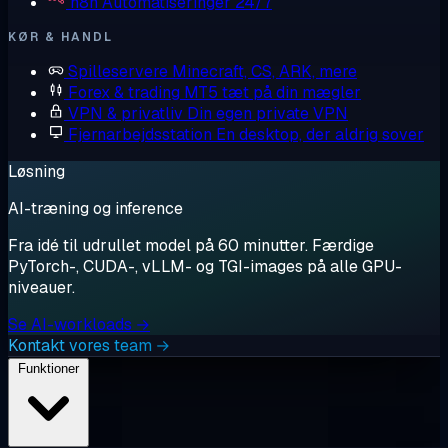
n8n
Automatiseringer 24/7
KØR & HANDL
Spilleservere
Minecraft, CS, ARK, mere
Forex & trading
MT5 tæt på din mægler
VPN & privatliv
Din egen private VPN
Fjernarbejdsstation
En desktop, der aldrig sover
Løsning
AI-træning og inference
Fra idé til udrullet model på 60 minutter. Færdige
PyTorch-, CUDA-, vLLM- og TGI-images på alle GPU-
niveauer.
Se AI-workloads →
Kontakt vores team →
Funktioner