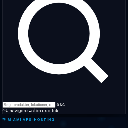
esc
↑↓
navigere
↵
åbn
esc
luk
🌴
MIAMI VPS-HOSTING