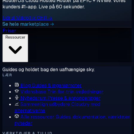
RouterOS Cloud Hosted Router på EPYC + NVMe. Vores
kunders #1-app. Live på 60 sekunder.
Udrul MikroTik CHR →
Se hele marketplace →
Priser
Ressourcer
Guides og holdet bag den uafhængige sky.
LÆR
Blog
Guides & ingeniørnoter
Vidensbase
Trin-for-trin-vejledninger
Nyhedsrum
Presse & annonceringer
Sammenlign udbydere
Cloudzy mod
alternativerne
Alle ressourcer
Guides, dokumentation, værktøjer,
nyheder
VÆRKTØJER & TILLID