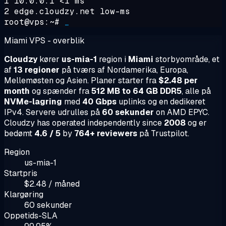
1 10.0.0.1 <1 ms
2 edge.cloudzy.net low-ms
root@vps:~#
_
Miami VPS - overblik
Cloudzy
kører
us-mia-1
region i
Miami
storbyområde, et
af
13 regioner
på tværs af Nordamerika, Europa,
Mellemøsten og Asien. Planer starter fra
$2.48 per
month
og spænder fra
512 MB to 64 GB DDR5
, alle på
NVMe-lagring
med
40 Gbps
uplinks og en dedikeret
IPv4. Servere udrulles på
60 sekunder
on AMD EPYC.
Cloudzy has operated independently since
2008
og er
bedømt
4.6 / 5
by
764+ reviewers
på Trustpilot.
Region
us-mia-1
Startpris
$2.48 / måned
Klargøring
60 sekunder
Oppetids-SLA