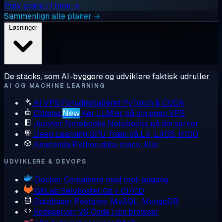
Prøv gratis i 1 time →
Sammenlign alle planer →
Løsninger
De stacks, som AI-byggere og udviklere faktisk udruller.
AI OG MACHINE LEARNING
AI VPS
Forudinstalleret PyTorch & CUDA
Ollama
New
Kør LLM'er på din egen VPS
Jupyter Notebooks
Notebooks på din server
Deep Learning GPU
Træn på L4, L40S, H100
Anaconda
Python data-stack, klar
UDVIKLERE & DEVOPS
Docker
Containere med root-adgang
GitLab
Selvhostet Git + CI/CD
Databaser
Postgres, MySQL, MongoDB
Kodeserver
VS Code i din browser