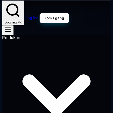
Log ind
Kom i gang
⌘K
Søgning
Produkter