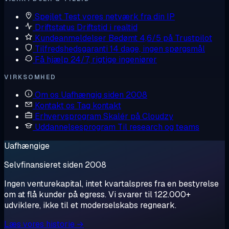
Spejlet
Test vores netværk fra din IP
Driftstatus
Driftstid i realtid
Kundeanmeldelser
Bedømt 4,6/5 på Trustpilot
Tilfredshedsgaranti
14 dage, ingen spørgsmål
Få hjælp
24/7, rigtige ingeniører
VIRKSOMHED
Om os
Uafhængig siden 2008
Kontakt os
Tag kontakt
Erhvervsprogram
Skalér på Cloudzy
Uddannelsesprogram
Til research og teams
Uafhængige
Selvfinansieret siden 2008
Ingen venturekapital, intet kvartalspres fra en bestyrelse
om at flå kunder på egress. Vi svarer til 122.000+
udviklere, ikke til et moderselskabs regneark.
Læs vores historie →