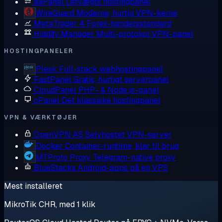
aaPanel
Letvægts hostingpanel
WireGuard
Moderne, hurtig VPN-kerne
MetaTrader 4
Forex-handelsstandard
Hiddify Manager
Multi-protokol VPN-panel
HOSTINGPANELER
Plesk
Full-stack webhostingpanel
FastPanel
Gratis, hurtigt serverpanel
CloudPanel
PHP- & Node.js-panel
cPanel
Det klassiske hostingpanel
VPN & VÆRKTØJER
OpenVPN AS
Selvhostet VPN-server
Docker
Container-runtime, klar til brug
MTProto Proxy
Telegram-native proxy
BlueStacks
Android-apps på en VPS
Mest installeret
MikroTik CHR, med 1 klik