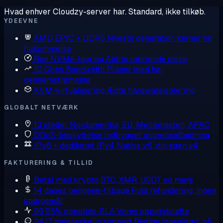
Hvad enhver Cloudzy-server har. Standard, ikke tilkøb.
YDEEVNE
AMD EPYC + DDR5
Nyeste generation kerner og
hukommelse
Ren NVMe-lagring
Aldrig roterende diske
10 Gbps Bandwidth
Planer med høj
gennemstrømning
KVM-virtualisering
Ægte hardwareisolering
GLOBALT NETVÆRK
13 steder
Nordamerika, EU, Mellemøsten, APAC
DDoS-beskyttelse
Indbygget angrebsafbødning
IPv6 + dedikeret IPv4
Native v6, din egen v4
FAKTURERING & TILLID
Betal med krypto
BTC, XMR, USDT og mere
14 dages pengene-tilbage
Fuld refundering, ingen
spørgsmål
99,95% oppetids-SLA
Vores oppetidsløfte
24/7 menneskelig support
Rigtige ingeniører, på