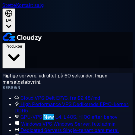
Støtte
Kontakt salg
DA
Produkter
Rigtige servere, udrullet på 60 sekunder. Ingen
mersalgslabyrint.
BEREGN
Cloud VPS
Delt EPYC, fra $2,48/md
High Performance VPS
Dedikerede EPYC-kerner,
DDR5
GPU-VPS
New
L4, L40S, H100 efter behov
Windows VPS
Windows Server, fuld admin
Dedicated Servers
Single-tenant bare metal