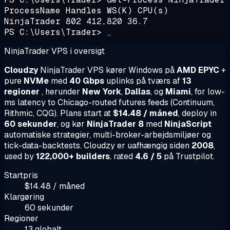
ProcessName Handles WS(K) CPU(s)
NinjaTrader 802 412,820 36.7
PS C:\Users\Trader>
_
NinjaTrader VPS i oversigt
Cloudzy
NinjaTrader VPS kører Windows på
AMD EPYC
+
pure
NVMe
med
40 Gbps
uplinks på tværs af
13
regioner
, herunder
New York
,
Dallas
, og
Miami
, for low-
ms latency to Chicago-routed futures feeds (Continuum,
Rithmic, CQG). Plans start at
$14.48 / måned
, deploy in
60 sekunder
, og kør
NinjaTrader 8
med
NinjaScript
automatiske strategier, multi-broker-arbejdsmiljøer og
tick-data-backtests. Cloudzy er uafhængig siden
2008
,
used by
122,000+ builders
, rated
4.6 / 5
på Trustpilot.
Startpris
$14.48 / måned
Klargøring
60 sekunder
Regioner
13 globalt