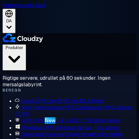
Støtte
Kontakt salg
DA
Produkter
Rigtige servere, udrullet på 60 sekunder. Ingen
mersalgslabyrint.
BEREGN
Cloud VPS
Delt EPYC, fra $2,48/md
High Performance VPS
Dedikerede EPYC-kerner,
DDR5
GPU-VPS
New
L4, L40S, H100 efter behov
Windows VPS
Windows Server, fuld admin
Dedicated Servers
Single-tenant bare metal