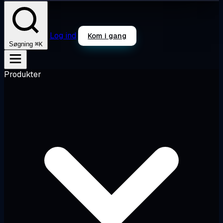
Log ind
Kom i gang
⌘K
Søgning
Produkter