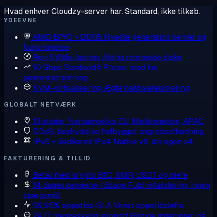
Hvad enhver Cloudzy-server har. Standard, ikke tilkøb.
YDEEVNE
AMD EPYC + DDR5
Nyeste generation kerner og
hukommelse
Ren NVMe-lagring
Aldrig roterende diske
10 Gbps Bandwidth
Planer med høj
gennemstrømning
KVM-virtualisering
Ægte hardwareisolering
GLOBALT NETVÆRK
13 steder
Nordamerika, EU, Mellemøsten, APAC
DDoS-beskyttelse
Indbygget angrebsafbødning
IPv6 + dedikeret IPv4
Native v6, din egen v4
FAKTURERING & TILLID
Betal med krypto
BTC, XMR, USDT og mere
14 dages pengene-tilbage
Fuld refundering, ingen
spørgsmål
99,95% oppetids-SLA
Vores oppetidsløfte
24/7 menneskelig support
Rigtige ingeniører, på