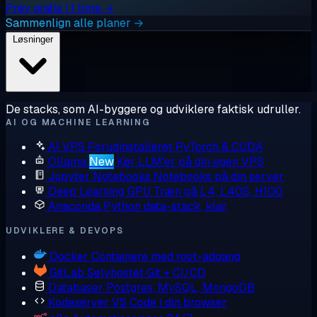
Prøv gratis i 1 time →
Sammenlign alle planer →
Løsninger
De stacks, som AI-byggere og udviklere faktisk udruller.
AI OG MACHINE LEARNING
AI VPS
Forudinstalleret PyTorch & CUDA
Ollama
New
Kør LLM'er på din egen VPS
Jupyter Notebooks
Notebooks på din server
Deep Learning GPU
Træn på L4, L40S, H100
Anaconda
Python data-stack, klar
UDVIKLERE & DEVOPS
Docker
Containere med root-adgang
GitLab
Selvhostet Git + CI/CD
Databaser
Postgres, MySQL, MongoDB
Kodeserver
VS Code i din browser