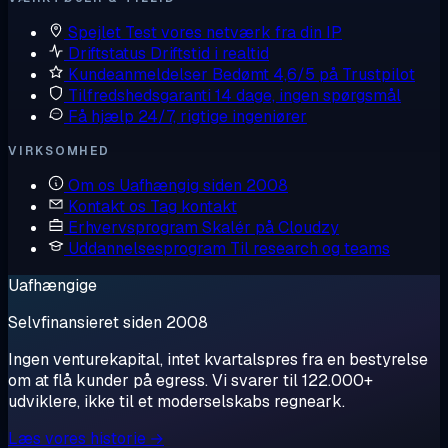
Spejlet
Test vores netværk fra din IP
Driftstatus
Driftstid i realtid
Kundeanmeldelser
Bedømt 4,6/5 på Trustpilot
Tilfredshedsgaranti
14 dage, ingen spørgsmål
Få hjælp
24/7, rigtige ingeniører
VIRKSOMHED
Om os
Uafhængig siden 2008
Kontakt os
Tag kontakt
Erhvervsprogram
Skalér på Cloudzy
Uddannelsesprogram
Til research og teams
Uafhængige
Selvfinansieret siden 2008
Ingen venturekapital, intet kvartalspres fra en bestyrelse
om at flå kunder på egress. Vi svarer til 122.000+
udviklere, ikke til et moderselskabs regneark.
Læs vores historie →