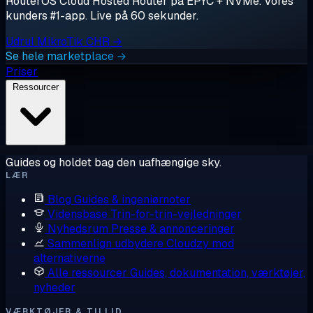
RouterOS Cloud Hosted Router på EPYC + NVMe. Vores
kunders #1-app. Live på 60 sekunder.
Udrul MikroTik CHR →
Se hele marketplace →
Priser
Ressourcer
Guides og holdet bag den uafhængige sky.
LÆR
Blog
Guides & ingeniørnoter
Vidensbase
Trin-for-trin-vejledninger
Nyhedsrum
Presse & annonceringer
Sammenlign udbydere
Cloudzy mod
alternativerne
Alle ressourcer
Guides, dokumentation, værktøjer,
nyheder
VÆRKTØJER & TILLID