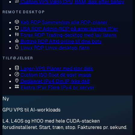
Custom VPS
Vælg CPU, RAM, disk efter behov
REMOTE DESKTOP
Køb RDP
Sammenlign alle RDP-planer
USA RDP
Admin-RDP på amerikanske IP'er
Forex RDP
Trading-desktop med lav latens
Botting RDP
Altid online til dine bots
Linux RDP
Linux-desktop, fjern
TILFØJELSER
Lager-VPS
Planer med stor disk
Custom ISO
Boot dit eget image
Dedikeret IPv4
Din IP, ikke delt
Ekstra IP'er
Flere IPv4 pr. server
Ny
GPU VPS til AI-workloads
L4, L40S og H100 med hele CUDA-stacken
forudinstalleret. Start, træn, stop. Faktureres pr. sekund.