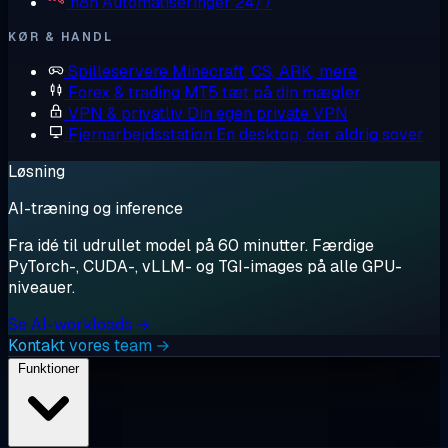
n8n
Automatiseringer 24/7
KØR & HANDL
Spilleservere
Minecraft, CS, ARK, mere
Forex & trading
MT5 tæt på din mægler
VPN & privatliv
Din egen private VPN
Fjernarbejdsstation
En desktop, der aldrig sover
Løsning
AI-træning og inference
Fra idé til udrullet model på 60 minutter. Færdige
PyTorch-, CUDA-, vLLM- og TGI-images på alle GPU-
niveauer.
Se AI-workloads →
Kontakt vores team →
Funktioner