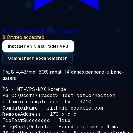
4.6
· 764 anmeldelser på Trustpilot
₿
Crypto accepted
Installer en NinjaTrader VPS
Sammenlign abonnementer
Fra
$14.48/mo
· 50% rabat · 14 dages pengene-tilbage-
garanti
PS · NT-VPS-NYC
kørende
PS C:\Users\Trader>
Test-NetConnection
rithmic.example.com -Port 3010
ComputerName : rithmic.example.com
RemoteAddress : 173.x.x.x
TcpTestSucceeded : True
PingReplyDetails : RoundtripTime = 4 ms
PS C:\Users\Trader>
Get-Process NinjaTrader