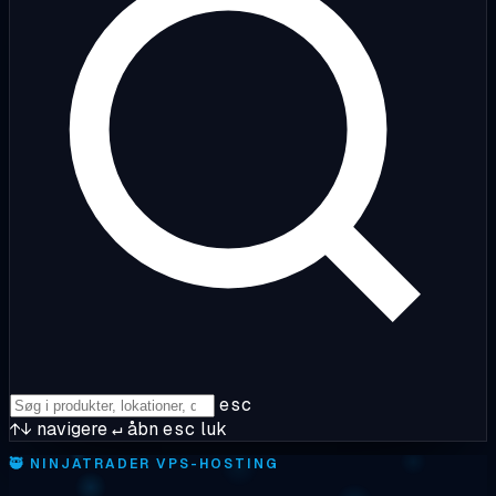
esc
↑↓
navigere
↵
åbn
esc
luk
🥷
NINJATRADER VPS-HOSTING