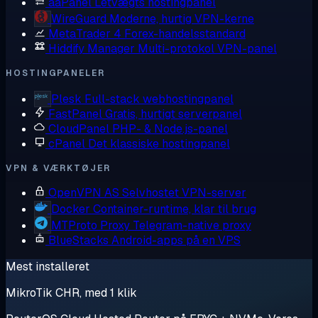
aaPanel
Letvægts hostingpanel
WireGuard
Moderne, hurtig VPN-kerne
MetaTrader 4
Forex-handelsstandard
Hiddify Manager
Multi-protokol VPN-panel
HOSTINGPANELER
Plesk
Full-stack webhostingpanel
FastPanel
Gratis, hurtigt serverpanel
CloudPanel
PHP- & Node.js-panel
cPanel
Det klassiske hostingpanel
VPN & VÆRKTØJER
OpenVPN AS
Selvhostet VPN-server
Docker
Container-runtime, klar til brug
MTProto Proxy
Telegram-native proxy
BlueStacks
Android-apps på en VPS
Mest installeret
MikroTik CHR, med 1 klik