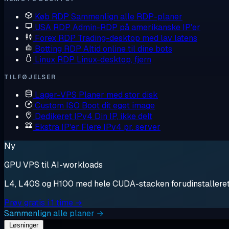
Køb RDP
Sammenlign alle RDP-planer
USA RDP
Admin-RDP på amerikanske IP'er
Forex RDP
Trading-desktop med lav latens
Botting RDP
Altid online til dine bots
Linux RDP
Linux-desktop, fjern
TILFØJELSER
Lager-VPS
Planer med stor disk
Custom ISO
Boot dit eget image
Dedikeret IPv4
Din IP, ikke delt
Ekstra IP'er
Flere IPv4 pr. server
Ny
GPU VPS til AI-workloads
L4, L40S og H100 med hele CUDA-stacken forudinstalleret. S
Prøv gratis i 1 time →
Sammenlign alle planer →
Løsninger