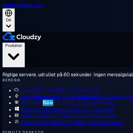
Støtte
Kontakt salg
DA
Produkter
Rigtige servere, udrullet på 60 sekunder. Ingen mersalgslab
BEREGN
Cloud VPS
Delt EPYC, fra $2,48/md
High Performance VPS
Dedikerede EPYC-kerner, 
GPU-VPS
New
L4, L40S, H100 efter behov
Windows VPS
Windows Server, fuld admin
Dedicated Servers
Single-tenant bare metal
Custom VPS
Vælg CPU, RAM, disk efter behov
REMOTE DESKTOP