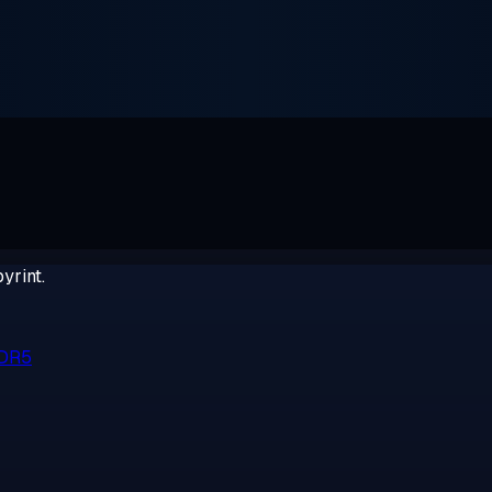
yrint.
DDR5