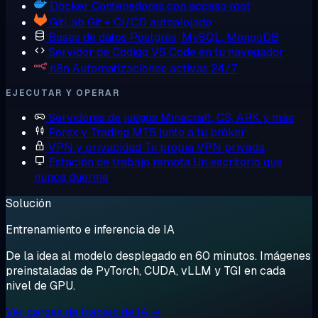
Docker
Contenedores con acceso root
GitLab
Git + CI/CD autoalojado
Bases de datos
Postgres, MySQL, MongoDB
Servidor de Código
VS Code en tu navegador
n8n
Automatizaciones activas 24/7
EJECUTAR Y OPERAR
Servidores de juegos
Minecraft, CS, ARK y más
Forex y Trading
MT5 junto a tu bróker
VPN y privacidad
Tu propia VPN privada
Estación de trabajo remota
Un escritorio que
nunca duerme
Solución
Entrenamiento e inferencia de IA
De la idea al modelo desplegado en 60 minutos. Imágenes
preinstaladas de PyTorch, CUDA, vLLM y TGI en cada
nivel de GPU.
Ver cargas de trabajo de IA →