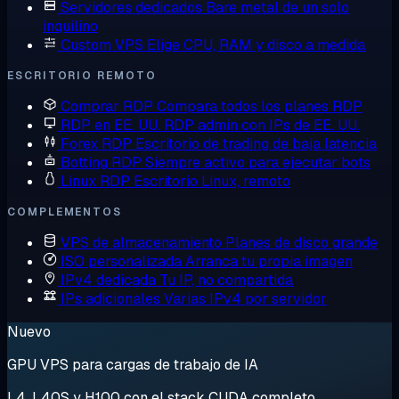
Servidores dedicados
Bare metal de un solo
inquilino
Custom VPS
Elige CPU, RAM y disco a medida
ESCRITORIO REMOTO
Comprar RDP
Compara todos los planes RDP
RDP en EE. UU.
RDP admin con IPs de EE. UU.
Forex RDP
Escritorio de trading de baja latencia
Botting RDP
Siempre activo para ejecutar bots
Linux RDP
Escritorio Linux, remoto
COMPLEMENTOS
VPS de almacenamiento
Planes de disco grande
ISO personalizada
Arranca tu propia imagen
IPv4 dedicada
Tu IP, no compartida
IPs adicionales
Varias IPv4 por servidor
Nuevo
GPU VPS para cargas de trabajo de IA
L4, L40S y H100 con el stack CUDA completo