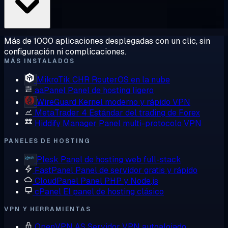
Más de 1000 aplicaciones desplegadas con un clic, sin
configuración ni complicaciones.
MÁS INSTALADOS
MikroTik CHR
RouterOS en la nube
aaPanel
Panel de hosting ligero
WireGuard
Kernel moderno y rápido VPN
MetaTrader 4
Estándar del trading de Forex
Hiddify Manager
Panel multi-protocolo VPN
PANELES DE HOSTING
Plesk
Panel de hosting web full-stack
FastPanel
Panel de servidor gratis y rápido
CloudPanel
Panel PHP y Node.js
cPanel
El panel de hosting clásico
VPN Y HERRAMIENTAS
OpenVPN AS
Servidor VPN autoalojado