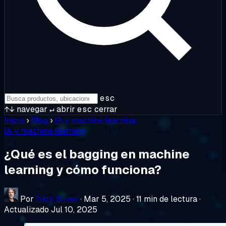
esc
↑↓
navegar
↵
abrir
esc
cerrar
Inicio
›
Blog
›
IA y machine learning
IA y machine learning
¿Qué es el bagging en machine
learning y cómo funciona?
Por
Nick Silver
·
Mar 5, 2025
·
11 min de lectura
·
Actualizado Jul 10, 2025