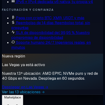
IPv6 + IPv4 dedicada
v6 nativa, tu propia v4
FACTURACIÓN Y CONFIANZA
Paga con cripto
BTC, XMR, USDT y más
Reembolso de 14 días
Reembolso total, sin
preguntas
SLA de disponibilidad del 99,95 %
Nuestro
compromiso de disponibilidad
Soporte humano 24/7
Ingenieros reales, en
minutos
Nueva región
Las Vegas ya está activo
Nuestra 13.ª ubicación: AMD EPYC, NVMe puro y red de
40 Gbps en Nevada. Despliega en 60 segundos.
Desplegar en Las Vegas →
Ver las 13 ubicaciones →
Marketplace