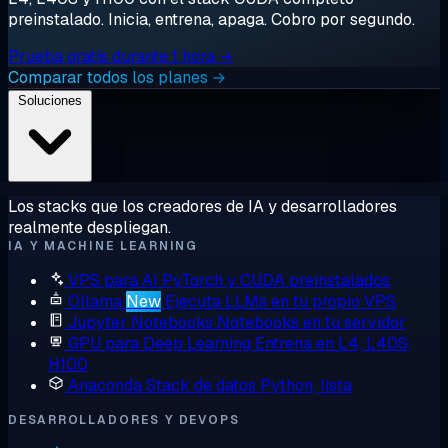
preinstalado. Inicia, entrena, apaga. Cobro por segundo.
Prueba gratis durante 1 hora →
Comparar todos los planes →
Soluciones
Los stacks que los creadores de IA y desarrolladores
realmente despliegan.
IA Y MACHINE LEARNING
VPS para AI
PyTorch y CUDA preinstalados
Ollama
New
Ejecuta LLMs en tu propio VPS
Jupyter Notebooks
Notebooks en tu servidor
GPU para Deep Learning
Entrena en L4, L40S,
H100
Anaconda
Stack de datos Python, lista
DESARROLLADORES Y DEVOPS