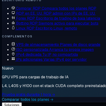
ESCRITORIO REMOTO
Comprar RDP
Compara todos los planes RDP
RDP en EE. UU.
RDP admin con IPs de EE. UU.
Forex RDP
Escritorio de trading de baja latencia
Botting RDP
Siempre activo para ejecutar bots
Linux RDP
Escritorio Linux, remoto
COMPLEMENTOS
VPS de almacenamiento
Planes de disco grande
ISO personalizada
Arranca tu propia imagen
IPv4 dedicada
Tu IP, no compartida
IPs adicionales
Varias IPv4 por servidor
Nuevo
GPU VPS para cargas de trabajo de IA
L4, L40S y H100 con el stack CUDA completo preinstalado. 
Prueba gratis durante 1 hora →
Comparar todos los planes →
Soluciones