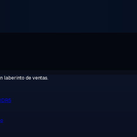
 laberinto de ventas.
 DDR5
no