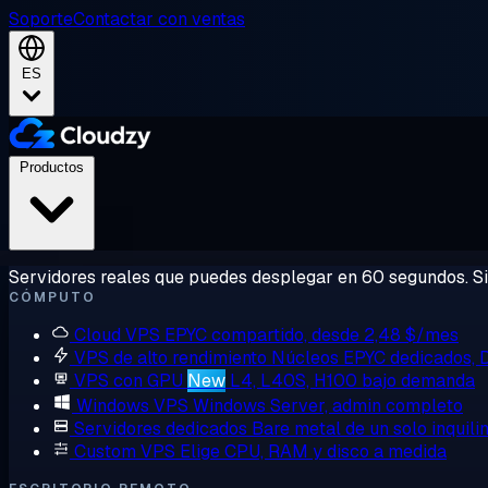
Soporte
Contactar con ventas
ES
Productos
Servidores reales que puedes desplegar en 60 segundos. Sin
CÓMPUTO
Cloud VPS
EPYC compartido, desde 2,48 $/mes
VPS de alto rendimiento
Núcleos EPYC dedicados,
VPS con GPU
New
L4, L40S, H100 bajo demanda
Windows VPS
Windows Server, admin completo
Servidores dedicados
Bare metal de un solo inquili
Custom VPS
Elige CPU, RAM y disco a medida