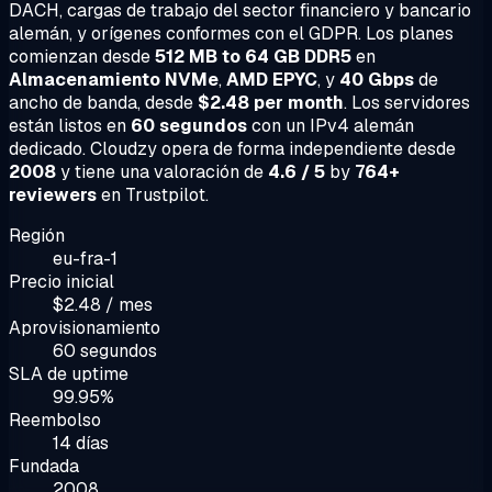
DACH, cargas de trabajo del sector financiero y bancario
alemán, y orígenes conformes con el GDPR. Los planes
comienzan desde
512 MB to 64 GB DDR5
en
Almacenamiento NVMe
,
AMD EPYC
, y
40 Gbps
de
ancho de banda, desde
$2.48 per month
. Los servidores
están listos en
60 segundos
con un IPv4 alemán
dedicado. Cloudzy opera de forma independiente desde
2008
y tiene una valoración de
4.6 / 5
by
764+
reviewers
en Trustpilot.
Región
eu-fra-1
Precio inicial
$2.48 / mes
Aprovisionamiento
60 segundos
SLA de uptime
99.95%
Reembolso
14 días
Fundada
2008