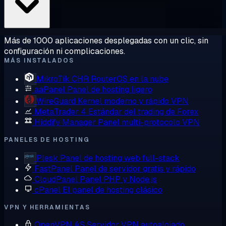
Más de 1000 aplicaciones desplegadas con un clic, sin
configuración ni complicaciones.
MÁS INSTALADOS
MikroTik CHR
RouterOS en la nube
aaPanel
Panel de hosting ligero
WireGuard
Kernel moderno y rápido VPN
MetaTrader 4
Estándar del trading de Forex
Hiddify Manager
Panel multi-protocolo VPN
PANELES DE HOSTING
Plesk
Panel de hosting web full-stack
FastPanel
Panel de servidor gratis y rápido
CloudPanel
Panel PHP y Node.js
cPanel
El panel de hosting clásico
VPN Y HERRAMIENTAS
OpenVPN AS
Servidor VPN autoalojado