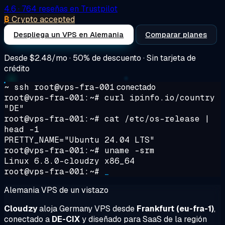
4.6
· 764 reseñas en Trustpilot
₿
Crypto accepted
Despliega un VPS en Alemania
Comparar planes
Desde
$2.48/mo
· 50% de descuento · Sin tarjeta de
crédito
~ ssh root@vps-fra-001
conectado
root@vps-fra-001:~#
curl ipinfo.io/country
"DE"
root@vps-fra-001:~#
cat /etc/os-release |
head -1
PRETTY_NAME="Ubuntu 24.04 LTS"
root@vps-fra-001:~#
uname -srm
Linux 6.8.0-cloudzy x86_64
root@vps-fra-001:~#
_
Alemania VPS de un vistazo
Cloudzy
aloja Germany VPS desde
Frankfurt (eu-fra-1)
,
conectado a
DE-CIX
y diseñado para SaaS de la región