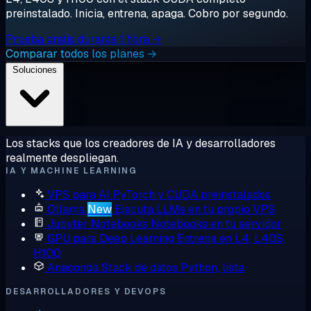
preinstalado. Inicia, entrena, apaga. Cobro por segundo.
Prueba gratis durante 1 hora →
Comparar todos los planes →
Soluciones
Los stacks que los creadores de IA y desarrolladores
realmente despliegan.
IA Y MACHINE LEARNING
VPS para AI
PyTorch y CUDA preinstalados
Ollama
New
Ejecuta LLMs en tu propio VPS
Jupyter Notebooks
Notebooks en tu servidor
GPU para Deep Learning
Entrena en L4, L40S,
H100
Anaconda
Stack de datos Python, lista
DESARROLLADORES Y DEVOPS