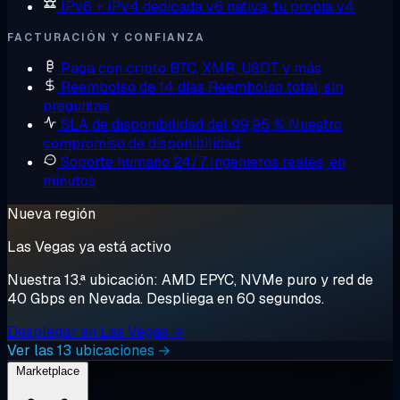
IPv6 + IPv4 dedicada
v6 nativa, tu propia v4
FACTURACIÓN Y CONFIANZA
Paga con cripto
BTC, XMR, USDT y más
Reembolso de 14 días
Reembolso total, sin
preguntas
SLA de disponibilidad del 99,95 %
Nuestro
compromiso de disponibilidad
Soporte humano 24/7
Ingenieros reales, en
minutos
Nueva región
Las Vegas ya está activo
Nuestra 13.ª ubicación: AMD EPYC, NVMe puro y red de
40 Gbps en Nevada. Despliega en 60 segundos.
Desplegar en Las Vegas →
Ver las 13 ubicaciones →
Marketplace