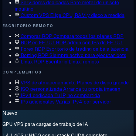
Servidores dedicados
Bare metal de un solo
inquilino
Custom VPS
Elige CPU, RAM y disco a medida
ESCRITORIO REMOTO
Comprar RDP
Compara todos los planes RDP
RDP en EE. UU.
RDP admin con IPs de EE. UU.
Forex RDP
Escritorio de trading de baja latencia
Botting RDP
Siempre activo para ejecutar bots
Linux RDP
Escritorio Linux, remoto
COMPLEMENTOS
VPS de almacenamiento
Planes de disco grande
ISO personalizada
Arranca tu propia imagen
IPv4 dedicada
Tu IP, no compartida
IPs adicionales
Varias IPv4 por servidor
Nuevo
GPU VPS para cargas de trabajo de IA
L4, L40S y H100 con el stack CUDA completo