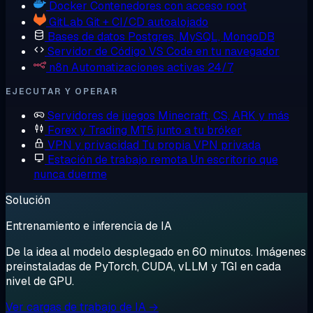
Docker
Contenedores con acceso root
GitLab
Git + CI/CD autoalojado
Bases de datos
Postgres, MySQL, MongoDB
Servidor de Código
VS Code en tu navegador
n8n
Automatizaciones activas 24/7
EJECUTAR Y OPERAR
Servidores de juegos
Minecraft, CS, ARK y más
Forex y Trading
MT5 junto a tu bróker
VPN y privacidad
Tu propia VPN privada
Estación de trabajo remota
Un escritorio que
nunca duerme
Solución
Entrenamiento e inferencia de IA
De la idea al modelo desplegado en 60 minutos. Imágenes
preinstaladas de PyTorch, CUDA, vLLM y TGI en cada
nivel de GPU.
Ver cargas de trabajo de IA →