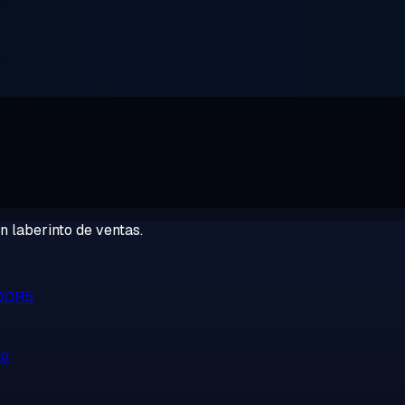
 laberinto de ventas.
 DDR5
no