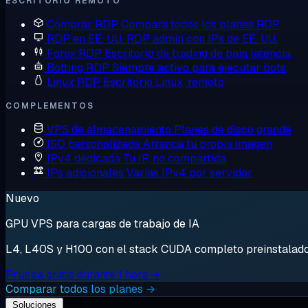
ESCRITORIO REMOTO
Comprar RDP
Compara todos los planes RDP
RDP en EE. UU.
RDP admin con IPs de EE. UU.
Forex RDP
Escritorio de trading de baja latencia
Botting RDP
Siempre activo para ejecutar bots
Linux RDP
Escritorio Linux, remoto
COMPLEMENTOS
VPS de almacenamiento
Planes de disco grande
ISO personalizada
Arranca tu propia imagen
IPv4 dedicada
Tu IP, no compartida
IPs adicionales
Varias IPv4 por servidor
Nuevo
GPU VPS para cargas de trabajo de IA
L4, L40S y H100 con el stack CUDA completo preinstalado. 
Prueba gratis durante 1 hora →
Comparar todos los planes →
Soluciones