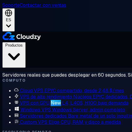
Soporte
Contactar con ventas
ES
Productos
Servidores reales que puedes desplegar en 60 segundos. Sin
CÓMPUTO
Cloud VPS
EPYC compartido, desde 2,48 $/mes
VPS de alto rendimiento
Núcleos EPYC dedicados,
VPS con GPU
New
L4, L40S, H100 bajo demanda
Windows VPS
Windows Server, admin completo
Servidores dedicados
Bare metal de un solo inquili
Custom VPS
Elige CPU, RAM y disco a medida