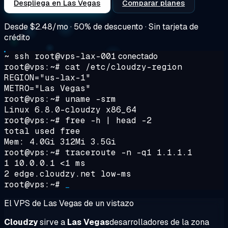
Despliega en Las Vegas
Comparar planes
Desde
$2.48/mo
· 50% de descuento · Sin tarjeta de
crédito
~ ssh root@vps-lax-001
conectado
root@vps:~#
cat /etc/cloudzy-region
REGION="us-lax-1"
METRO="Las Vegas"
root@vps:~#
uname -srm
Linux 6.8.0-cloudzy x86_64
root@vps:~#
free -h | head -2
total used free
Mem: 4.0Gi 312Mi 3.5Gi
root@vps:~#
traceroute -n -q1 1.1.1.1
1 10.0.0.1 <1 ms
2 edge.cloudzy.net low-ms
root@vps:~#
_
El VPS de Las Vegas de un vistazo
Cloudzy
sirve a
Las Vegas
desarrolladores de la zona