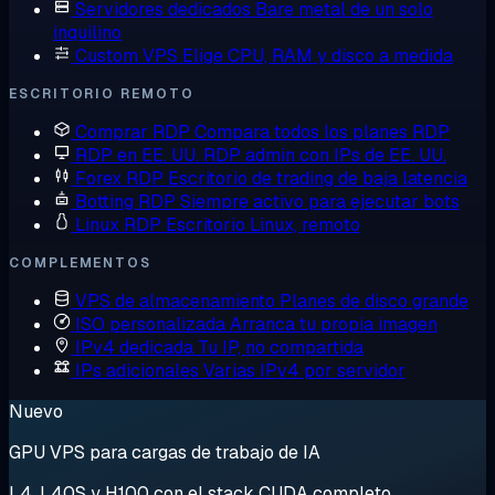
Servidores dedicados
Bare metal de un solo
inquilino
Custom VPS
Elige CPU, RAM y disco a medida
ESCRITORIO REMOTO
Comprar RDP
Compara todos los planes RDP
RDP en EE. UU.
RDP admin con IPs de EE. UU.
Forex RDP
Escritorio de trading de baja latencia
Botting RDP
Siempre activo para ejecutar bots
Linux RDP
Escritorio Linux, remoto
COMPLEMENTOS
VPS de almacenamiento
Planes de disco grande
ISO personalizada
Arranca tu propia imagen
IPv4 dedicada
Tu IP, no compartida
IPs adicionales
Varias IPv4 por servidor
Nuevo
GPU VPS para cargas de trabajo de IA
L4, L40S y H100 con el stack CUDA completo