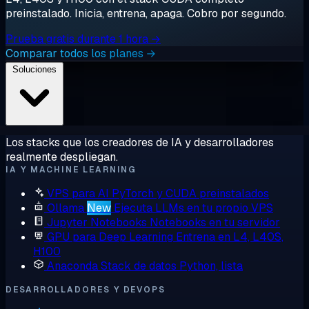
preinstalado. Inicia, entrena, apaga. Cobro por segundo.
Prueba gratis durante 1 hora →
Comparar todos los planes →
Soluciones
Los stacks que los creadores de IA y desarrolladores
realmente despliegan.
IA Y MACHINE LEARNING
VPS para AI
PyTorch y CUDA preinstalados
Ollama
New
Ejecuta LLMs en tu propio VPS
Jupyter Notebooks
Notebooks en tu servidor
GPU para Deep Learning
Entrena en L4, L40S,
H100
Anaconda
Stack de datos Python, lista
DESARROLLADORES Y DEVOPS