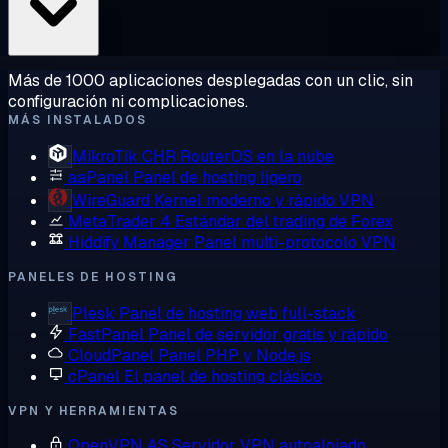
Más de 1000 aplicaciones desplegadas con un clic, sin
configuración ni complicaciones.
MÁS INSTALADOS
MikroTik CHR
RouterOS en la nube
aaPanel
Panel de hosting ligero
WireGuard
Kernel moderno y rápido VPN
MetaTrader 4
Estándar del trading de Forex
Hiddify Manager
Panel multi-protocolo VPN
PANELES DE HOSTING
Plesk
Panel de hosting web full-stack
FastPanel
Panel de servidor gratis y rápido
CloudPanel
Panel PHP y Node.js
cPanel
El panel de hosting clásico
VPN Y HERRAMIENTAS
OpenVPN AS
Servidor VPN autoalojado