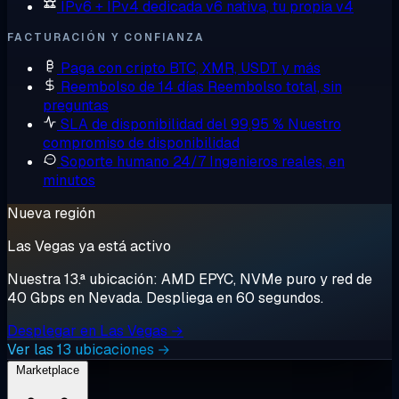
IPv6 + IPv4 dedicada
v6 nativa, tu propia v4
FACTURACIÓN Y CONFIANZA
Paga con cripto
BTC, XMR, USDT y más
Reembolso de 14 días
Reembolso total, sin
preguntas
SLA de disponibilidad del 99,95 %
Nuestro
compromiso de disponibilidad
Soporte humano 24/7
Ingenieros reales, en
minutos
Nueva región
Las Vegas ya está activo
Nuestra 13.ª ubicación: AMD EPYC, NVMe puro y red de
40 Gbps en Nevada. Despliega en 60 segundos.
Desplegar en Las Vegas →
Ver las 13 ubicaciones →
Marketplace