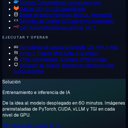
Docker
Contenedores con acceso root
GitLab
Git + CI/CD autoalojado
Bases de datos
Postgres, MySQL, MongoDB
Servidor de Código
VS Code en tu navegador
n8n
Automatizaciones activas 24/7
EJECUTAR Y OPERAR
Servidores de juegos
Minecraft, CS, ARK y más
Forex y Trading
MT5 junto a tu bróker
VPN y privacidad
Tu propia VPN privada
Estación de trabajo remota
Un escritorio que
nunca duerme
Solución
Entrenamiento e inferencia de IA
De la idea al modelo desplegado en 60 minutos. Imágenes
preinstaladas de PyTorch, CUDA, vLLM y TGI en cada
nivel de GPU.
Ver cargas de trabajo de IA →