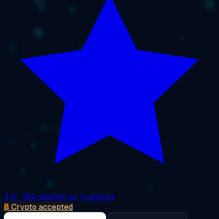
4.6
· 764 reseñas en Trustpilot
₿
Crypto accepted