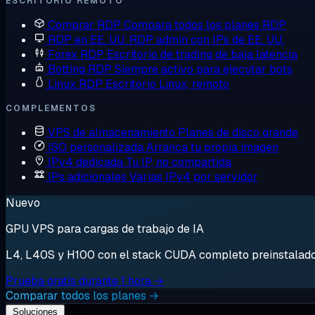
ESCRITORIO REMOTO
Comprar RDP
Compara todos los planes RDP
RDP en EE. UU.
RDP admin con IPs de EE. UU.
Forex RDP
Escritorio de trading de baja latencia
Botting RDP
Siempre activo para ejecutar bots
Linux RDP
Escritorio Linux, remoto
COMPLEMENTOS
VPS de almacenamiento
Planes de disco grande
ISO personalizada
Arranca tu propia imagen
IPv4 dedicada
Tu IP, no compartida
IPs adicionales
Varias IPv4 por servidor
Nuevo
GPU VPS para cargas de trabajo de IA
L4, L40S y H100 con el stack CUDA completo preinstalado. 
Prueba gratis durante 1 hora →
Comparar todos los planes →
Soluciones