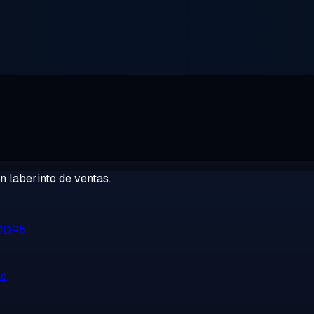
 laberinto de ventas.
 DDR5
no