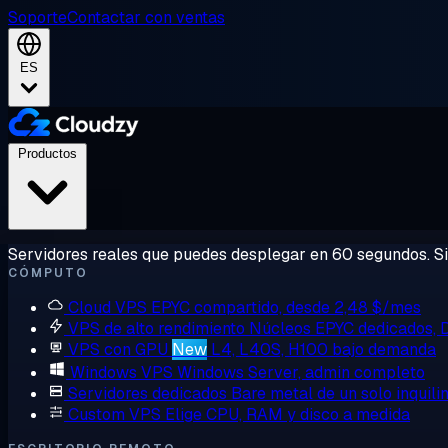
Soporte
Contactar con ventas
ES
Productos
Servidores reales que puedes desplegar en 60 segundos. Sin
CÓMPUTO
Cloud VPS
EPYC compartido, desde 2,48 $/mes
VPS de alto rendimiento
Núcleos EPYC dedicados,
VPS con GPU
New
L4, L40S, H100 bajo demanda
Windows VPS
Windows Server, admin completo
Servidores dedicados
Bare metal de un solo inquili
Custom VPS
Elige CPU, RAM y disco a medida