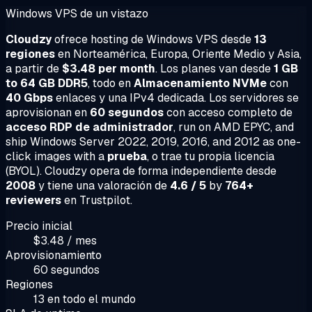
Windows VPS de un vistazo
Cloudzy
ofrece hosting de Windows VPS desde
13
regiones
en Norteamérica, Europa, Oriente Medio y Asia,
a partir de
$3.48 per month
. Los planes van desde
1 GB
to 64 GB DDR5
, todo en
Almacenamiento NVMe
con
40 Gbps
enlaces y una IPv4 dedicada. Los servidores se
aprovisionan en
60 segundos
con acceso completo de
acceso RDP de administrador
, run on AMD EPYC, and
ship Windows Server 2022, 2019, 2016, and 2012 as one-
click images with a
prueba
, o trae tu propia licencia
(BYOL). Cloudzy opera de forma independiente desde
2008
y tiene una valoración de
4.6 / 5
by
764+
reviewers
en Trustpilot.
Precio inicial
$3.48 / mes
Aprovisionamiento
60 segundos
Regiones
13 en todo el mundo