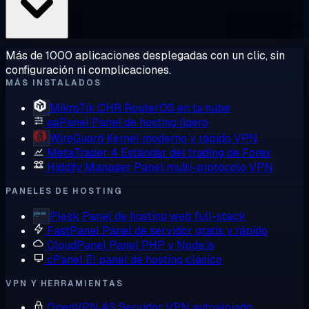
Más de 1000 aplicaciones desplegadas con un clic, sin
configuración ni complicaciones.
MÁS INSTALADOS
MikroTik CHR
RouterOS en la nube
aaPanel
Panel de hosting ligero
WireGuard
Kernel moderno y rápido VPN
MetaTrader 4
Estándar del trading de Forex
Hiddify Manager
Panel multi-protocolo VPN
PANELES DE HOSTING
Plesk
Panel de hosting web full-stack
FastPanel
Panel de servidor gratis y rápido
CloudPanel
Panel PHP y Node.js
cPanel
El panel de hosting clásico
VPN Y HERRAMIENTAS
OpenVPN AS
Servidor VPN autoalojado