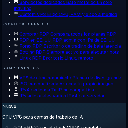
Servidores dedicados
Bare metal de un solo
inquilino
Custom VPS
Elige CPU, RAM y disco a medida
ESCRITORIO REMOTO
Comprar RDP
Compara todos los planes RDP
RDP en EE. UU.
RDP admin con IPs de EE. UU.
Forex RDP
Escritorio de trading de baja latencia
Botting RDP
Siempre activo para ejecutar bots
Linux RDP
Escritorio Linux, remoto
COMPLEMENTOS
VPS de almacenamiento
Planes de disco grande
ISO personalizada
Arranca tu propia imagen
IPv4 dedicada
Tu IP, no compartida
IPs adicionales
Varias IPv4 por servidor
Nuevo
GPU VPS para cargas de trabajo de IA
L4, L40S y H100 con el stack CUDA completo