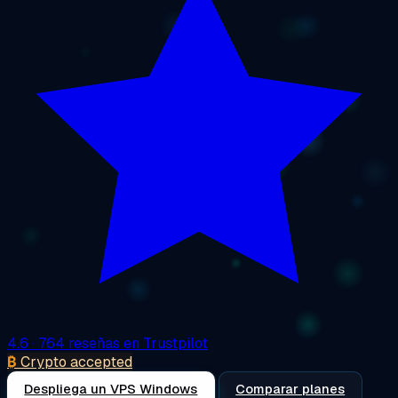
4.6
· 764 reseñas en Trustpilot
₿
Crypto accepted
Despliega un VPS Windows
Comparar planes