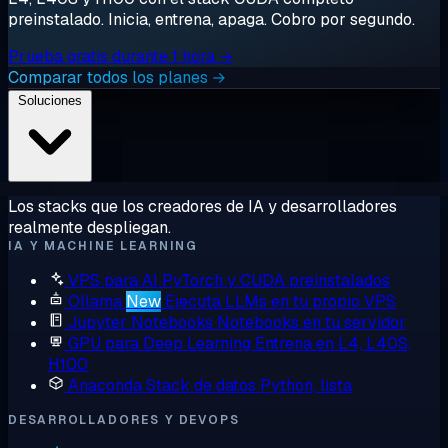
preinstalado. Inicia, entrena, apaga. Cobro por segundo.
Prueba gratis durante 1 hora →
Comparar todos los planes →
Soluciones
Los stacks que los creadores de IA y desarrolladores
realmente despliegan.
IA Y MACHINE LEARNING
VPS para AI
PyTorch y CUDA preinstalados
Ollama
New
Ejecuta LLMs en tu propio VPS
Jupyter Notebooks
Notebooks en tu servidor
GPU para Deep Learning
Entrena en L4, L40S,
H100
Anaconda
Stack de datos Python, lista
DESARROLLADORES Y DEVOPS