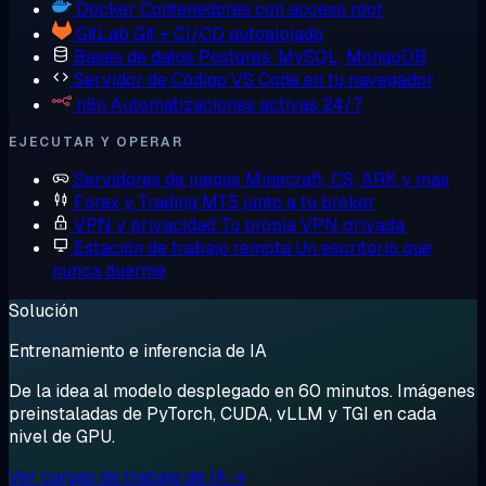
Docker
Contenedores con acceso root
GitLab
Git + CI/CD autoalojado
Bases de datos
Postgres, MySQL, MongoDB
Servidor de Código
VS Code en tu navegador
n8n
Automatizaciones activas 24/7
EJECUTAR Y OPERAR
Servidores de juegos
Minecraft, CS, ARK y más
Forex y Trading
MT5 junto a tu bróker
VPN y privacidad
Tu propia VPN privada
Estación de trabajo remota
Un escritorio que
nunca duerme
Solución
Entrenamiento e inferencia de IA
De la idea al modelo desplegado en 60 minutos. Imágenes
preinstaladas de PyTorch, CUDA, vLLM y TGI en cada
nivel de GPU.
Ver cargas de trabajo de IA →