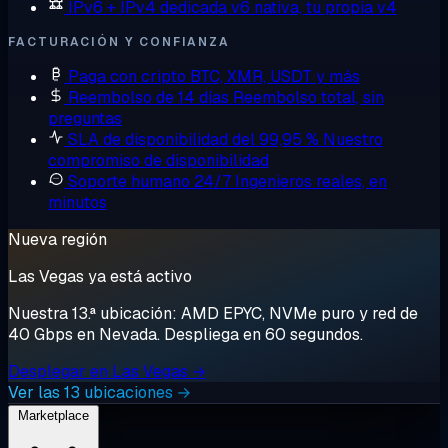
IPv6 + IPv4 dedicada
v6 nativa, tu propia v4
FACTURACIÓN Y CONFIANZA
Paga con cripto
BTC, XMR, USDT y más
Reembolso de 14 días
Reembolso total, sin
preguntas
SLA de disponibilidad del 99,95 %
Nuestro
compromiso de disponibilidad
Soporte humano 24/7
Ingenieros reales, en
minutos
Nueva región
Las Vegas ya está activo
Nuestra 13.ª ubicación: AMD EPYC, NVMe puro y red de
40 Gbps en Nevada. Despliega en 60 segundos.
Desplegar en Las Vegas →
Ver las 13 ubicaciones →
Marketplace