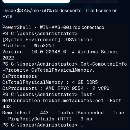
Desde
$3.48/mo
· 50% de descuento · Trial license or
BYOL
PowerShell · WIN-AMS-001
rdp conectado
PS C:\Users\Administrator>
[System.Environment]::OSVersion
Platform : Win32NT
Version : 10.0.20348.0 # Windows Server
2022
PS C:\Users\Administrator>
Get-ComputerInfo
-Property CsTotalPhysicalMemory,
CsProcessors
CsTotalPhysicalMemory : 4 GB DDR5
CsProcessors : AMD EPYC 9554 · 2 vCPU
PS C:\Users\Administrator>
Test-
NetConnection broker.metaquotes.net -Port
443
RemotePort : 443 · TcpTestSucceeded : True
· PingReplyDetails (RTT) :
3 ms
PS C:\Users\Administrator>
_