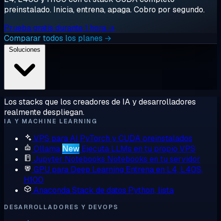
preinstalado. Inicia, entrena, apaga. Cobro por segundo.
Prueba gratis durante 1 hora →
Comparar todos los planes →
Soluciones
Los stacks que los creadores de IA y desarrolladores
realmente despliegan.
IA Y MACHINE LEARNING
VPS para AI
PyTorch y CUDA preinstalados
Ollama
New
Ejecuta LLMs en tu propio VPS
Jupyter Notebooks
Notebooks en tu servidor
GPU para Deep Learning
Entrena en L4, L40S,
H100
Anaconda
Stack de datos Python, lista
DESARROLLADORES Y DEVOPS