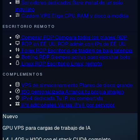
Servidores dedicados
Bare metal de un solo
inquilino
Custom VPS
Elige CPU, RAM y disco a medida
ESCRITORIO REMOTO
Comprar RDP
Compara todos los planes RDP
RDP en EE. UU.
RDP admin con IPs de EE. UU.
Forex RDP
Escritorio de trading de baja latencia
Botting RDP
Siempre activo para ejecutar bots
Linux RDP
Escritorio Linux, remoto
COMPLEMENTOS
VPS de almacenamiento
Planes de disco grande
ISO personalizada
Arranca tu propia imagen
IPv4 dedicada
Tu IP, no compartida
IPs adicionales
Varias IPv4 por servidor
Nuevo
GPU VPS para cargas de trabajo de IA
L4, L40S y H100 con el stack CUDA completo