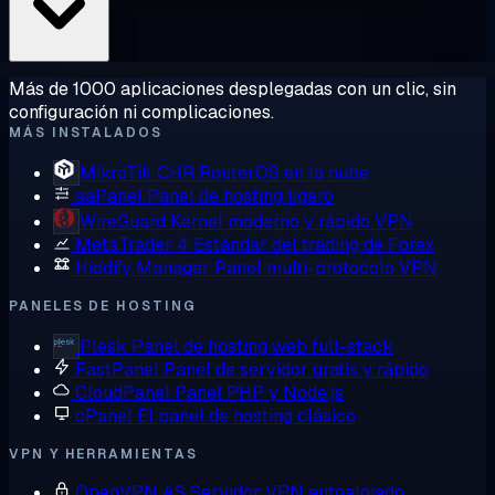
Más de 1000 aplicaciones desplegadas con un clic, sin
configuración ni complicaciones.
MÁS INSTALADOS
MikroTik CHR
RouterOS en la nube
aaPanel
Panel de hosting ligero
WireGuard
Kernel moderno y rápido VPN
MetaTrader 4
Estándar del trading de Forex
Hiddify Manager
Panel multi-protocolo VPN
PANELES DE HOSTING
Plesk
Panel de hosting web full-stack
FastPanel
Panel de servidor gratis y rápido
CloudPanel
Panel PHP y Node.js
cPanel
El panel de hosting clásico
VPN Y HERRAMIENTAS
OpenVPN AS
Servidor VPN autoalojado