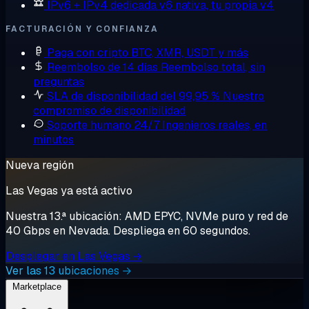
IPv6 + IPv4 dedicada
v6 nativa, tu propia v4
FACTURACIÓN Y CONFIANZA
Paga con cripto
BTC, XMR, USDT y más
Reembolso de 14 días
Reembolso total, sin
preguntas
SLA de disponibilidad del 99,95 %
Nuestro
compromiso de disponibilidad
Soporte humano 24/7
Ingenieros reales, en
minutos
Nueva región
Las Vegas ya está activo
Nuestra 13.ª ubicación: AMD EPYC, NVMe puro y red de
40 Gbps en Nevada. Despliega en 60 segundos.
Desplegar en Las Vegas →
Ver las 13 ubicaciones →
Marketplace