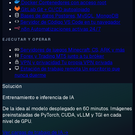
Docker
Contenedores con acceso root
GitLab
Git + CI/CD autoalojado
Bases de datos
Postgres, MySQL, MongoDB
Servidor de Código
VS Code en tu navegador
n8n
Automatizaciones activas 24/7
EJECUTAR Y OPERAR
Servidores de juegos
Minecraft, CS, ARK y más
Forex y Trading
MT5 junto a tu bróker
VPN y privacidad
Tu propia VPN privada
Estación de trabajo remota
Un escritorio que
nunca duerme
Solución
Entrenamiento e inferencia de IA
De la idea al modelo desplegado en 60 minutos. Imágenes
preinstaladas de PyTorch, CUDA, vLLM y TGI en cada
nivel de GPU.
Ver cargas de trabajo de IA →