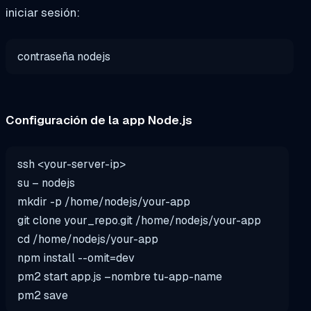
iniciar sesión:
contraseña nodejs
Configuración de la app Node.js
ssh <your-server-ip>
su
– nodejs
mkdir
-p /home/nodejs/your-
app
git clone your_repo.git /home/nodejs/your-
app
cd
/home/nodejs/your-
app
npm install --omit=dev
pm2 start
app
.js –nombre tu-
app
-name
pm2
save