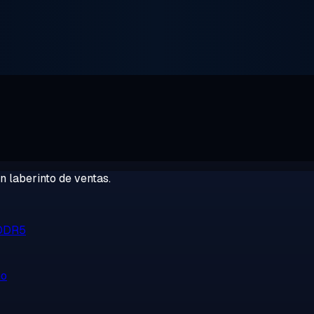
 laberinto de ventas.
 DDR5
no