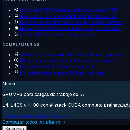
ESCRITORIO REMOTO
Comprar RDP
Compara todos los planes RDP
RDP en EE. UU.
RDP admin con IPs de EE. UU.
Forex RDP
Escritorio de trading de baja latencia
Botting RDP
Siempre activo para ejecutar bots
Linux RDP
Escritorio Linux, remoto
COMPLEMENTOS
VPS de almacenamiento
Planes de disco grande
ISO personalizada
Arranca tu propia imagen
IPv4 dedicada
Tu IP, no compartida
IPs adicionales
Varias IPv4 por servidor
Nuevo
GPU VPS para cargas de trabajo de IA
L4, L40S y H100 con el stack CUDA completo preinstalado. 
Prueba gratis durante 1 hora →
Comparar todos los planes →
Soluciones