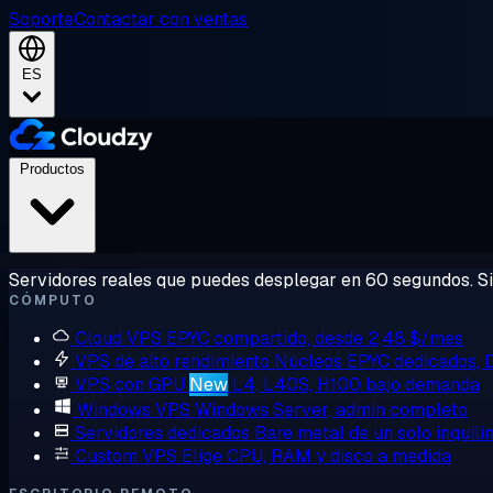
Soporte
Contactar con ventas
ES
Productos
Servidores reales que puedes desplegar en 60 segundos. Sin
CÓMPUTO
Cloud VPS
EPYC compartido, desde 2,48 $/mes
VPS de alto rendimiento
Núcleos EPYC dedicados,
VPS con GPU
New
L4, L40S, H100 bajo demanda
Windows VPS
Windows Server, admin completo
Servidores dedicados
Bare metal de un solo inquili
Custom VPS
Elige CPU, RAM y disco a medida