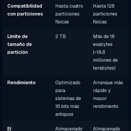
Compatibilidad
Hasta cuatro
Hasta 128
con particiones
particiones
particiones
físicas
físicas
Límite de
2 TB
Más de 18
tamaño de
exabytes
partición
(~18,8
millones de
terabytes)
Rendimiento
Optimizado
Arranque más
para
rápido y
sistemas de
mayor
16 bits más
rendimiento
antiguos
El
Almacenado
Almacenado