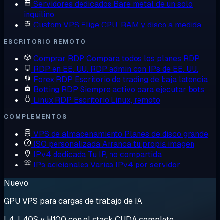
Servidores dedicados
Bare metal de un solo
inquilino
Custom VPS
Elige CPU, RAM y disco a medida
ESCRITORIO REMOTO
Comprar RDP
Compara todos los planes RDP
RDP en EE. UU.
RDP admin con IPs de EE. UU.
Forex RDP
Escritorio de trading de baja latencia
Botting RDP
Siempre activo para ejecutar bots
Linux RDP
Escritorio Linux, remoto
COMPLEMENTOS
VPS de almacenamiento
Planes de disco grande
ISO personalizada
Arranca tu propia imagen
IPv4 dedicada
Tu IP, no compartida
IPs adicionales
Varias IPv4 por servidor
Nuevo
GPU VPS para cargas de trabajo de IA
L4, L40S y H100 con el stack CUDA completo