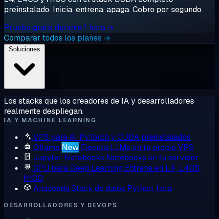
preinstalado. Inicia, entrena, apaga. Cobro por segundo.
Prueba gratis durante 1 hora →
Comparar todos los planes →
Soluciones
Los stacks que los creadores de IA y desarrolladores
realmente despliegan.
IA Y MACHINE LEARNING
VPS para AI
PyTorch y CUDA preinstalados
Ollama
New
Ejecuta LLMs en tu propio VPS
Jupyter Notebooks
Notebooks en tu servidor
GPU para Deep Learning
Entrena en L4, L40S,
H100
Anaconda
Stack de datos Python, lista
DESARROLLADORES Y DEVOPS