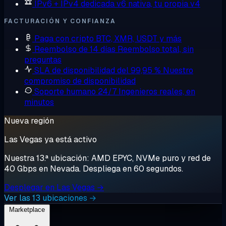
IPv6 + IPv4 dedicada
v6 nativa, tu propia v4
FACTURACIÓN Y CONFIANZA
Paga con cripto
BTC, XMR, USDT y más
Reembolso de 14 días
Reembolso total, sin
preguntas
SLA de disponibilidad del 99,95 %
Nuestro
compromiso de disponibilidad
Soporte humano 24/7
Ingenieros reales, en
minutos
Nueva región
Las Vegas ya está activo
Nuestra 13.ª ubicación: AMD EPYC, NVMe puro y red de
40 Gbps en Nevada. Despliega en 60 segundos.
Desplegar en Las Vegas →
Ver las 13 ubicaciones →
Marketplace