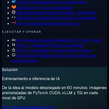
Docker
Contenedores con acceso root
GitLab
Git + CI/CD autoalojado
Bases de datos
Postgres, MySQL, MongoDB
Servidor de Código
VS Code en tu navegador
n8n
Automatizaciones activas 24/7
EJECUTAR Y OPERAR
Servidores de juegos
Minecraft, CS, ARK y más
Forex y Trading
MT5 junto a tu bróker
VPN y privacidad
Tu propia VPN privada
Estación de trabajo remota
Un escritorio que
nunca duerme
Solución
Entrenamiento e inferencia de IA
De la idea al modelo desplegado en 60 minutos. Imágenes
preinstaladas de PyTorch, CUDA, vLLM y TGI en cada
nivel de GPU.
Ver cargas de trabajo de IA →