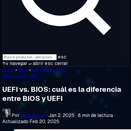
esc
↑↓
navegar
↵
abrir
esc
cerrar
Inicio
›
Blog
›
Servidores y SO
Servidores y SO
UEFI vs. BIOS: cuál es la diferencia
entre BIOS y UEFI
Por
Nick Silver
·
Jan 2, 2025
·
8 min de lectura
·
Actualizado Feb 20, 2025