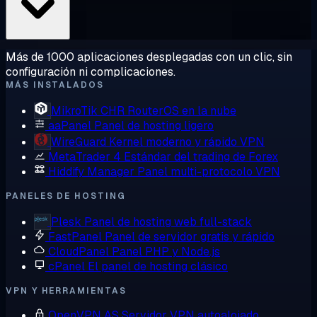
Más de 1000 aplicaciones desplegadas con un clic, sin
configuración ni complicaciones.
MÁS INSTALADOS
MikroTik CHR
RouterOS en la nube
aaPanel
Panel de hosting ligero
WireGuard
Kernel moderno y rápido VPN
MetaTrader 4
Estándar del trading de Forex
Hiddify Manager
Panel multi-protocolo VPN
PANELES DE HOSTING
Plesk
Panel de hosting web full-stack
FastPanel
Panel de servidor gratis y rápido
CloudPanel
Panel PHP y Node.js
cPanel
El panel de hosting clásico
VPN Y HERRAMIENTAS
OpenVPN AS
Servidor VPN autoalojado