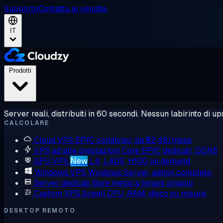
Supporto
Contatta le vendite
IT
Prodotti
Server reali, distribuiti in 60 secondi. Nessun labirinto di ups
CALCOLARE
Cloud VPS
EPYC condiviso, da $2,48/mese
VPS ad alte prestazioni
Core EPYC dedicati, DDR5
GPU VPS
New
L4, L40S, H100 on demand
Windows VPS
Windows Server, admin completo
Server dedicati
Bare metal a tenant singolo
Custom VPS
Scegli CPU, RAM, disco su misura
DESKTOP REMOTO