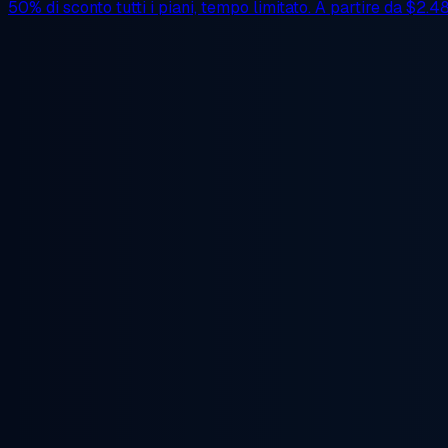
50% di sconto
tutti i piani, tempo limitato. A partire da
$2.4