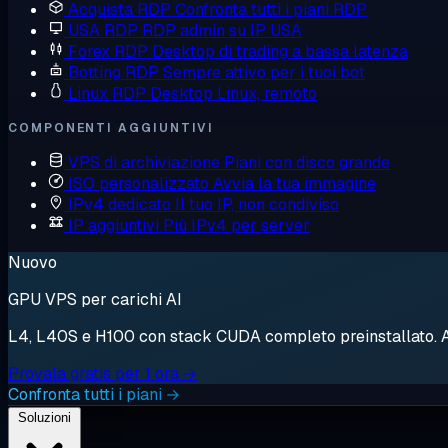
Acquista RDP
Confronta tutti i piani RDP
USA RDP
RDP admin su IP USA
Forex RDP
Desktop di trading a bassa latenza
Botting RDP
Sempre attivo per i tuoi bot
Linux RDP
Desktop Linux, remoto
COMPONENTI AGGIUNTIVI
VPS di archiviazione
Piani con disco grande
ISO personalizzato
Avvia la tua immagine
IPv4 dedicato
Il tuo IP, non condiviso
IP aggiuntivi
Più IPv4 per server
Nuovo
GPU VPS per carichi AI
L4, L40S e H100 con stack CUDA completo preinstallato. Avv
Provala gratis per 1 ora →
Confronta tutti i piani →
Soluzioni