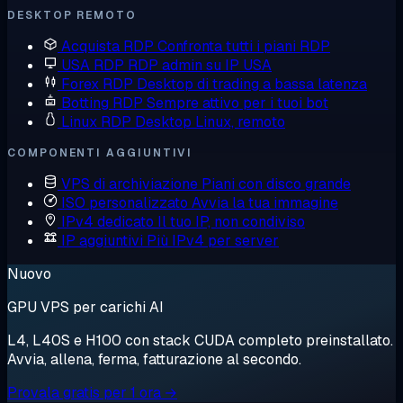
DESKTOP REMOTO
Acquista RDP
Confronta tutti i piani RDP
USA RDP
RDP admin su IP USA
Forex RDP
Desktop di trading a bassa latenza
Botting RDP
Sempre attivo per i tuoi bot
Linux RDP
Desktop Linux, remoto
COMPONENTI AGGIUNTIVI
VPS di archiviazione
Piani con disco grande
ISO personalizzato
Avvia la tua immagine
IPv4 dedicato
Il tuo IP, non condiviso
IP aggiuntivi
Più IPv4 per server
Nuovo
GPU VPS per carichi AI
L4, L40S e H100 con stack CUDA completo preinstallato.
Avvia, allena, ferma, fatturazione al secondo.
Provala gratis per 1 ora →