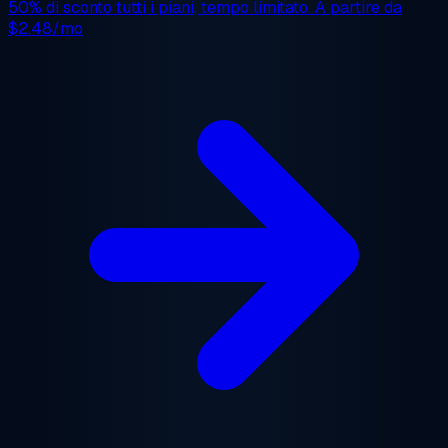
50% di sconto
tutti i piani, tempo limitato. A partire da
$2.48/mo