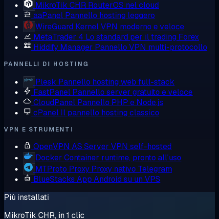
MikroTik CHR
RouterOS nel cloud
aaPanel
Pannello hosting leggero
WireGuard
Kernel VPN moderno e veloce
MetaTrader 4
Lo standard per il trading Forex
Hiddify Manager
Pannello VPN multi-protocollo
PANNELLI DI HOSTING
Plesk
Pannello hosting web full-stack
FastPanel
Pannello server gratuito e veloce
CloudPanel
Pannello PHP e Node.js
cPanel
Il pannello hosting classico
VPN E STRUMENTI
OpenVPN AS
Server VPN self-hosted
Docker
Container runtime, pronto all'uso
MTProto Proxy
Proxy nativo Telegram
BlueStacks
App Android su un VPS
Più installati
MikroTik CHR, in 1 clic