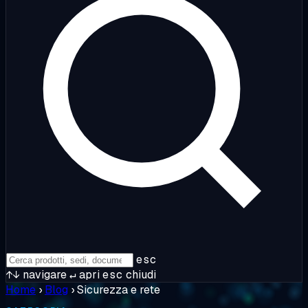
esc
↑↓
navigare
↵
apri
esc
chiudi
Home
›
Blog
›
Sicurezza e rete