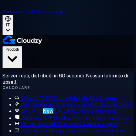
Supporto
Contatta le vendite
IT
Prodotti
Server reali, distribuiti in 60 secondi. Nessun labirinto di
upsell.
CALCOLARE
Cloud VPS
EPYC condiviso, da $2,48/mese
VPS ad alte prestazioni
Core EPYC dedicati, DDR5
GPU VPS
New
L4, L40S, H100 on demand
Windows VPS
Windows Server, admin completo
Server dedicati
Bare metal a tenant singolo
Custom VPS
Scegli CPU, RAM, disco su misura