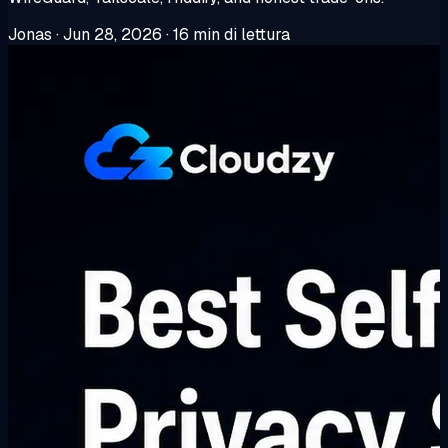
Jonas
·
Jun 28, 2026
·
16 min di lettura