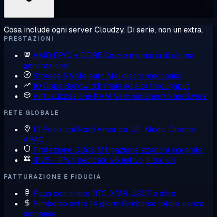
Cosa include ogni server Cloudzy. Di serie, non un extra.
PRESTAZIONI
AMD EPYC + DDR5
Core e memoria di ultima
generazione
Storage NVMe puro
Mai dischi meccanici
10 Gbps Bandwidth
Piani ad alto throughput
Virtualizzazione KVM
Vero isolamento hardware
RETE GLOBALE
13 Posizioni
Nord America, UE, Medio Oriente,
APAC
Protezione DDoS
Mitigazione attacchi integrata
IPv6 + IPv4 dedicato
v6 nativo, il tuo v4
FATTURAZIONE E FIDUCIA
Paga con cripto
BTC, XMR, USDT e altro
Rimborso entro 14 giorni
Rimborso totale, senza
domande