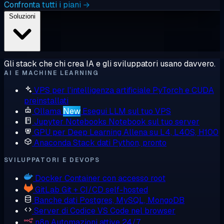
Confronta tutti i piani →
Soluzioni
Gli stack che chi crea IA e gli sviluppatori usano davvero.
AI E MACHINE LEARNING
VPS per l'intelligenza artificiale
PyTorch e CUDA
preinstallati
Ollama
New
Esegui LLM sul tuo VPS
Jupyter Notebooks
Notebook sul tuo server
GPU per Deep Learning
Allena su L4, L40S, H100
Anaconda
Stack dati Python, pronto
SVILUPPATORI E DEVOPS
Docker
Container con accesso root
GitLab
Git + CI/CD self-hosted
Banche dati
Postgres, MySQL, MongoDB
Server di Codice
VS Code nel browser
n8n
Automazioni attive 24/7