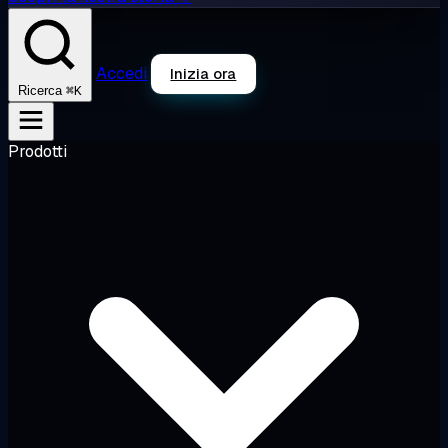
Accedi
Inizia ora
⌘K
Ricerca
Prodotti