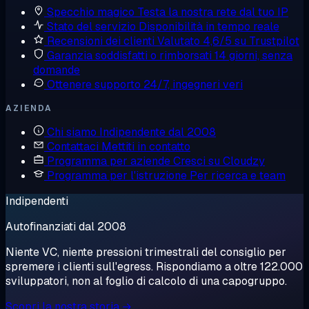
Specchio magico
Testa la nostra rete dal tuo IP
Stato del servizio
Disponibilità in tempo reale
Recensioni dei clienti
Valutato 4,6/5 su Trustpilot
Garanzia soddisfatti o rimborsati
14 giorni, senza
domande
Ottenere supporto
24/7, ingegneri veri
AZIENDA
Chi siamo
Indipendente dal 2008
Contattaci
Mettiti in contatto
Programma per aziende
Cresci su Cloudzy
Programma per l'istruzione
Per ricerca e team
Indipendenti
Autofinanziati dal 2008
Niente VC, niente pressioni trimestrali del consiglio per
spremere i clienti sull'egress. Rispondiamo a oltre 122.000
sviluppatori, non al foglio di calcolo di una capogruppo.
Scopri la nostra storia →