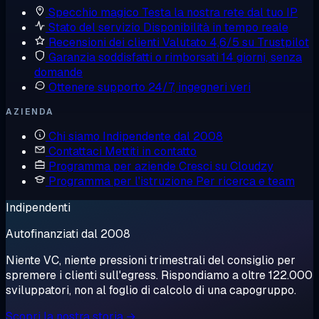
Specchio magico
Testa la nostra rete dal tuo IP
Stato del servizio
Disponibilità in tempo reale
Recensioni dei clienti
Valutato 4,6/5 su Trustpilot
Garanzia soddisfatti o rimborsati
14 giorni, senza
domande
Ottenere supporto
24/7, ingegneri veri
AZIENDA
Chi siamo
Indipendente dal 2008
Contattaci
Mettiti in contatto
Programma per aziende
Cresci su Cloudzy
Programma per l'istruzione
Per ricerca e team
Indipendenti
Autofinanziati dal 2008
Niente VC, niente pressioni trimestrali del consiglio per
spremere i clienti sull'egress. Rispondiamo a oltre 122.000
sviluppatori, non al foglio di calcolo di una capogruppo.
Scopri la nostra storia →