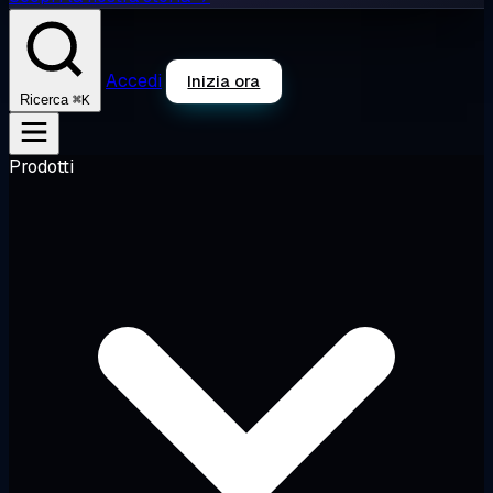
Accedi
Inizia ora
⌘K
Ricerca
Prodotti