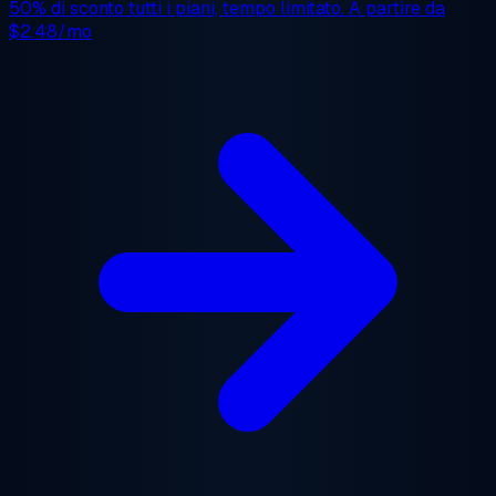
50% di sconto
tutti i piani, tempo limitato. A partire da
$2.48/mo