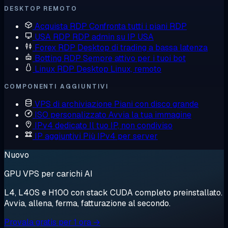
DESKTOP REMOTO
Acquista RDP
Confronta tutti i piani RDP
USA RDP
RDP admin su IP USA
Forex RDP
Desktop di trading a bassa latenza
Botting RDP
Sempre attivo per i tuoi bot
Linux RDP
Desktop Linux, remoto
COMPONENTI AGGIUNTIVI
VPS di archiviazione
Piani con disco grande
ISO personalizzato
Avvia la tua immagine
IPv4 dedicato
Il tuo IP, non condiviso
IP aggiuntivi
Più IPv4 per server
Nuovo
GPU VPS per carichi AI
L4, L40S e H100 con stack CUDA completo preinstallato.
Avvia, allena, ferma, fatturazione al secondo.
Provala gratis per 1 ora →