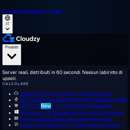
Supporto
Contatta le vendite
IT
Prodotti
Server reali, distribuiti in 60 secondi. Nessun labirinto di
upsell.
CALCOLARE
Cloud VPS
EPYC condiviso, da $2,48/mese
VPS ad alte prestazioni
Core EPYC dedicati, DDR5
GPU VPS
New
L4, L40S, H100 on demand
Windows VPS
Windows Server, admin completo
Server dedicati
Bare metal a tenant singolo
Custom VPS
Scegli CPU, RAM, disco su misura