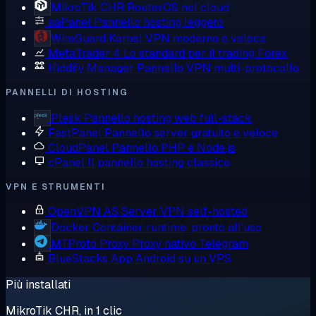
MikroTik CHR
RouterOS nel cloud
aaPanel
Pannello hosting leggero
WireGuard
Kernel VPN moderno e veloce
MetaTrader 4
Lo standard per il trading Forex
Hiddify Manager
Pannello VPN multi-protocollo
PANNELLI DI HOSTING
Plesk
Pannello hosting web full-stack
FastPanel
Pannello server gratuito e veloce
CloudPanel
Pannello PHP e Node.js
cPanel
Il pannello hosting classico
VPN E STRUMENTI
OpenVPN AS
Server VPN self-hosted
Docker
Container runtime, pronto all'uso
MTProto Proxy
Proxy nativo Telegram
BlueStacks
App Android su un VPS
Più installati
MikroTik CHR, in 1 clic