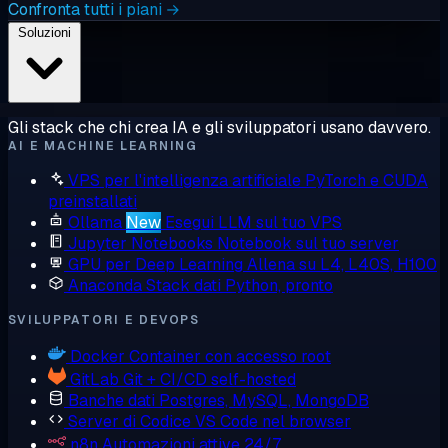
Confronta tutti i piani →
Soluzioni
Gli stack che chi crea IA e gli sviluppatori usano davvero.
AI E MACHINE LEARNING
VPS per l'intelligenza artificiale
PyTorch e CUDA
preinstallati
Ollama
New
Esegui LLM sul tuo VPS
Jupyter Notebooks
Notebook sul tuo server
GPU per Deep Learning
Allena su L4, L40S, H100
Anaconda
Stack dati Python, pronto
SVILUPPATORI E DEVOPS
Docker
Container con accesso root
GitLab
Git + CI/CD self-hosted
Banche dati
Postgres, MySQL, MongoDB
Server di Codice
VS Code nel browser
n8n
Automazioni attive 24/7