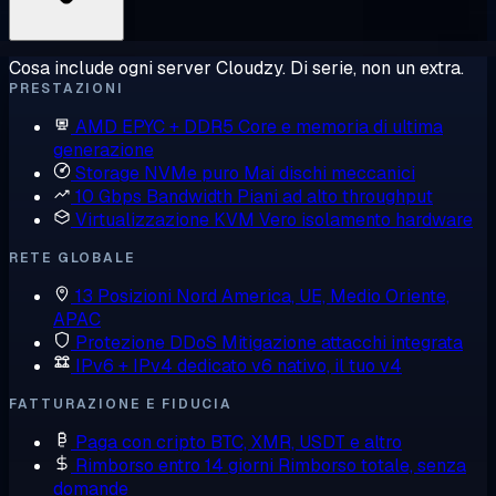
Cosa include ogni server Cloudzy. Di serie, non un extra.
PRESTAZIONI
AMD EPYC + DDR5
Core e memoria di ultima
generazione
Storage NVMe puro
Mai dischi meccanici
10 Gbps Bandwidth
Piani ad alto throughput
Virtualizzazione KVM
Vero isolamento hardware
RETE GLOBALE
13 Posizioni
Nord America, UE, Medio Oriente,
APAC
Protezione DDoS
Mitigazione attacchi integrata
IPv6 + IPv4 dedicato
v6 nativo, il tuo v4
FATTURAZIONE E FIDUCIA
Paga con cripto
BTC, XMR, USDT e altro
Rimborso entro 14 giorni
Rimborso totale, senza
domande