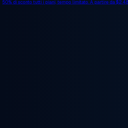
50% di sconto
tutti i piani, tempo limitato. A partire da
$2.4