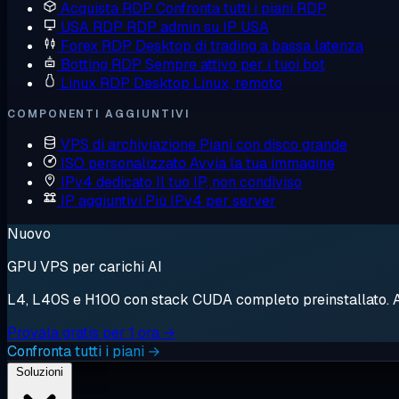
Acquista RDP
Confronta tutti i piani RDP
USA RDP
RDP admin su IP USA
Forex RDP
Desktop di trading a bassa latenza
Botting RDP
Sempre attivo per i tuoi bot
Linux RDP
Desktop Linux, remoto
COMPONENTI AGGIUNTIVI
VPS di archiviazione
Piani con disco grande
ISO personalizzato
Avvia la tua immagine
IPv4 dedicato
Il tuo IP, non condiviso
IP aggiuntivi
Più IPv4 per server
Nuovo
GPU VPS per carichi AI
L4, L40S e H100 con stack CUDA completo preinstallato. Avv
Provala gratis per 1 ora →
Confronta tutti i piani →
Soluzioni