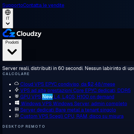
Supporto
Contatta le vendite
IT
Prodotti
Server reali, distribuiti in 60 secondi. Nessun labirinto di ups
CALCOLARE
Cloud VPS
EPYC condiviso, da $2,48/mese
VPS ad alte prestazioni
Core EPYC dedicati, DDR5
GPU VPS
New
L4, L40S, H100 on demand
Windows VPS
Windows Server, admin completo
Server dedicati
Bare metal a tenant singolo
Custom VPS
Scegli CPU, RAM, disco su misura
DESKTOP REMOTO