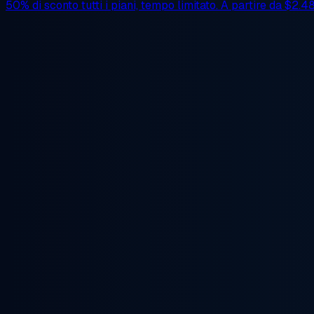
50% di sconto
tutti i piani, tempo limitato. A partire da
$2.4