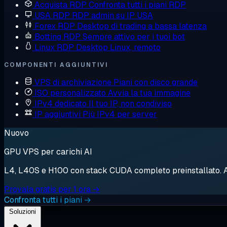
Acquista RDP
Confronta tutti i piani RDP
USA RDP
RDP admin su IP USA
Forex RDP
Desktop di trading a bassa latenza
Botting RDP
Sempre attivo per i tuoi bot
Linux RDP
Desktop Linux, remoto
COMPONENTI AGGIUNTIVI
VPS di archiviazione
Piani con disco grande
ISO personalizzato
Avvia la tua immagine
IPv4 dedicato
Il tuo IP, non condiviso
IP aggiuntivi
Più IPv4 per server
Nuovo
GPU VPS per carichi AI
L4, L40S e H100 con stack CUDA completo preinstallato. Avv
Provala gratis per 1 ora →
Confronta tutti i piani →
Soluzioni