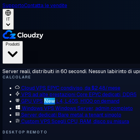
Supporto
Contatta le vendite
IT
Prodotti
Server reali, distribuiti in 60 secondi. Nessun labirinto di ups
CALCOLARE
Cloud VPS
EPYC condiviso, da $2,48/mese
VPS ad alte prestazioni
Core EPYC dedicati, DDR5
GPU VPS
New
L4, L40S, H100 on demand
Windows VPS
Windows Server, admin completo
Server dedicati
Bare metal a tenant singolo
Custom VPS
Scegli CPU, RAM, disco su misura
DESKTOP REMOTO