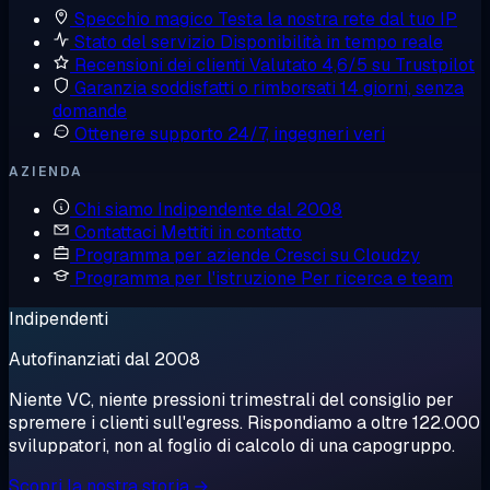
Specchio magico
Testa la nostra rete dal tuo IP
Stato del servizio
Disponibilità in tempo reale
Recensioni dei clienti
Valutato 4,6/5 su Trustpilot
Garanzia soddisfatti o rimborsati
14 giorni, senza
domande
Ottenere supporto
24/7, ingegneri veri
AZIENDA
Chi siamo
Indipendente dal 2008
Contattaci
Mettiti in contatto
Programma per aziende
Cresci su Cloudzy
Programma per l'istruzione
Per ricerca e team
Indipendenti
Autofinanziati dal 2008
Niente VC, niente pressioni trimestrali del consiglio per
spremere i clienti sull'egress. Rispondiamo a oltre 122.000
sviluppatori, non al foglio di calcolo di una capogruppo.
Scopri la nostra storia →