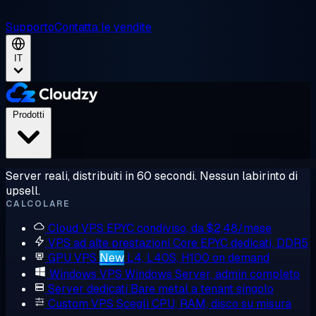
Supporto
Contatta le vendite
IT
Prodotti
Server reali, distribuiti in 60 secondi. Nessun labirinto di
upsell.
CALCOLARE
Cloud VPS
EPYC condiviso, da $2,48/mese
VPS ad alte prestazioni
Core EPYC dedicati, DDR5
GPU VPS
New
L4, L40S, H100 on demand
Windows VPS
Windows Server, admin completo
Server dedicati
Bare metal a tenant singolo
Custom VPS
Scegli CPU, RAM, disco su misura