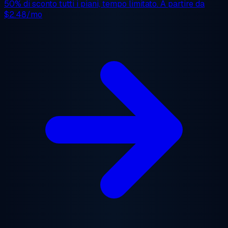
50% di sconto
tutti i piani, tempo limitato. A partire da
$2.48/mo