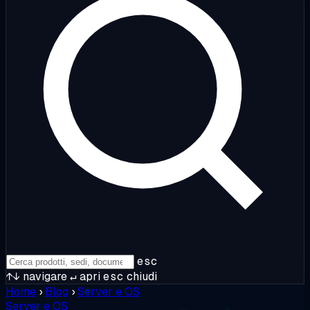
esc
↑↓
navigare
↵
apri
esc
chiudi
Home
›
Blog
›
Server e OS
Server e OS