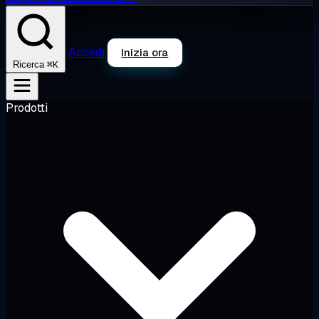
Accedi
Inizia ora
⌘K
Ricerca
Prodotti