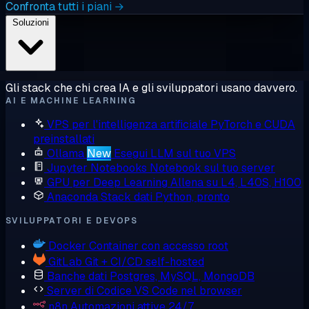
Confronta tutti i piani →
Soluzioni
Gli stack che chi crea IA e gli sviluppatori usano davvero.
AI E MACHINE LEARNING
VPS per l'intelligenza artificiale
PyTorch e CUDA
preinstallati
Ollama
New
Esegui LLM sul tuo VPS
Jupyter Notebooks
Notebook sul tuo server
GPU per Deep Learning
Allena su L4, L40S, H100
Anaconda
Stack dati Python, pronto
SVILUPPATORI E DEVOPS
Docker
Container con accesso root
GitLab
Git + CI/CD self-hosted
Banche dati
Postgres, MySQL, MongoDB
Server di Codice
VS Code nel browser
n8n
Automazioni attive 24/7