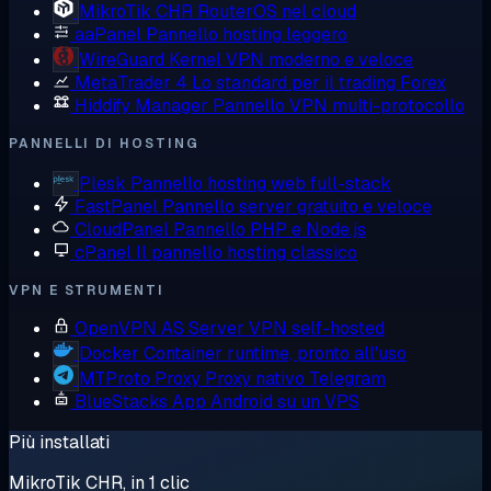
MikroTik CHR
RouterOS nel cloud
aaPanel
Pannello hosting leggero
WireGuard
Kernel VPN moderno e veloce
MetaTrader 4
Lo standard per il trading Forex
Hiddify Manager
Pannello VPN multi-protocollo
PANNELLI DI HOSTING
Plesk
Pannello hosting web full-stack
FastPanel
Pannello server gratuito e veloce
CloudPanel
Pannello PHP e Node.js
cPanel
Il pannello hosting classico
VPN E STRUMENTI
OpenVPN AS
Server VPN self-hosted
Docker
Container runtime, pronto all'uso
MTProto Proxy
Proxy nativo Telegram
BlueStacks
App Android su un VPS
Più installati
MikroTik CHR, in 1 clic