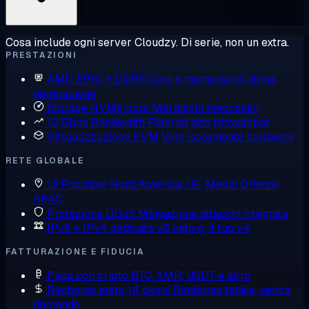
Cosa include ogni server Cloudzy. Di serie, non un extra.
PRESTAZIONI
AMD EPYC + DDR5
Core e memoria di ultima
generazione
Storage NVMe puro
Mai dischi meccanici
10 Gbps Bandwidth
Piani ad alto throughput
Virtualizzazione KVM
Vero isolamento hardware
RETE GLOBALE
13 Posizioni
Nord America, UE, Medio Oriente,
APAC
Protezione DDoS
Mitigazione attacchi integrata
IPv6 + IPv4 dedicato
v6 nativo, il tuo v4
FATTURAZIONE E FIDUCIA
Paga con cripto
BTC, XMR, USDT e altro
Rimborso entro 14 giorni
Rimborso totale, senza
domande