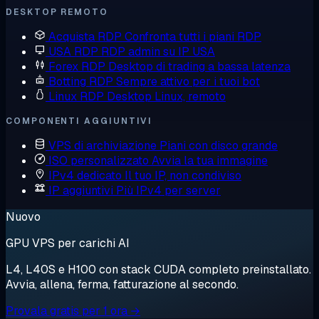
DESKTOP REMOTO
Acquista RDP
Confronta tutti i piani RDP
USA RDP
RDP admin su IP USA
Forex RDP
Desktop di trading a bassa latenza
Botting RDP
Sempre attivo per i tuoi bot
Linux RDP
Desktop Linux, remoto
COMPONENTI AGGIUNTIVI
VPS di archiviazione
Piani con disco grande
ISO personalizzato
Avvia la tua immagine
IPv4 dedicato
Il tuo IP, non condiviso
IP aggiuntivi
Più IPv4 per server
Nuovo
GPU VPS per carichi AI
L4, L40S e H100 con stack CUDA completo preinstallato.
Avvia, allena, ferma, fatturazione al secondo.
Provala gratis per 1 ora →