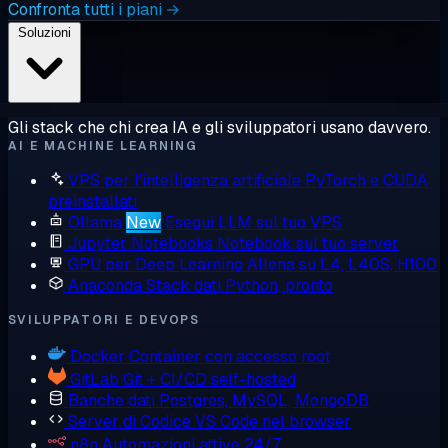
Confronta tutti i piani →
Soluzioni
Gli stack che chi crea IA e gli sviluppatori usano davvero.
AI E MACHINE LEARNING
VPS per l'intelligenza artificiale
PyTorch e CUDA
preinstallati
Ollama
New
Esegui LLM sul tuo VPS
Jupyter Notebooks
Notebook sul tuo server
GPU per Deep Learning
Allena su L4, L40S, H100
Anaconda
Stack dati Python, pronto
SVILUPPATORI E DEVOPS
Docker
Container con accesso root
GitLab
Git + CI/CD self-hosted
Banche dati
Postgres, MySQL, MongoDB
Server di Codice
VS Code nel browser
n8n
Automazioni attive 24/7