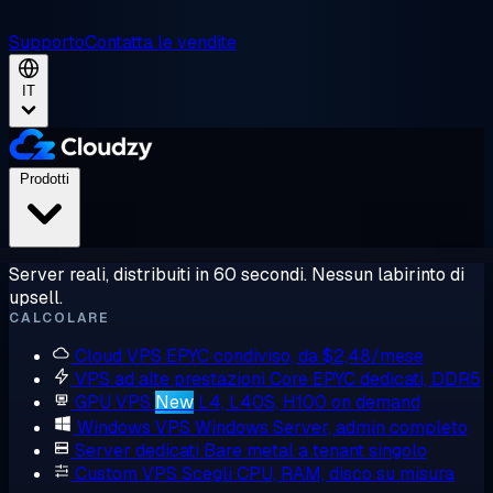
Supporto
Contatta le vendite
IT
Prodotti
Server reali, distribuiti in 60 secondi. Nessun labirinto di
upsell.
CALCOLARE
Cloud VPS
EPYC condiviso, da $2,48/mese
VPS ad alte prestazioni
Core EPYC dedicati, DDR5
GPU VPS
New
L4, L40S, H100 on demand
Windows VPS
Windows Server, admin completo
Server dedicati
Bare metal a tenant singolo
Custom VPS
Scegli CPU, RAM, disco su misura