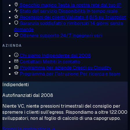
Specchio magico
Testa la nostra rete dal tuo IP
Stato del servizio
Disponibilità in tempo reale
Recensioni dei clienti
Valutato 4,6/5 su Trustpilot
Garanzia soddisfatti o rimborsati
14 giorni, senza
domande
Ottenere supporto
24/7, ingegneri veri
AZIENDA
Chi siamo
Indipendente dal 2008
Contattaci
Mettiti in contatto
Programma per aziende
Cresci su Cloudzy
Programma per l'istruzione
Per ricerca e team
Indipendenti
Autofinanziati dal 2008
Niente VC, niente pressioni trimestrali del consiglio per
spremere i clienti sull'egress. Rispondiamo a oltre 122.000
sviluppatori, non al foglio di calcolo di una capogruppo.
Scopri la nostra storia →