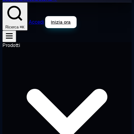
Accedi
Inizia ora
⌘K
Ricerca
Prodotti