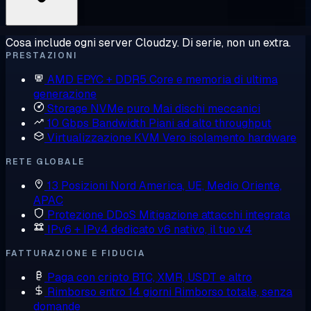
Cosa include ogni server Cloudzy. Di serie, non un extra.
PRESTAZIONI
AMD EPYC + DDR5
Core e memoria di ultima
generazione
Storage NVMe puro
Mai dischi meccanici
10 Gbps Bandwidth
Piani ad alto throughput
Virtualizzazione KVM
Vero isolamento hardware
RETE GLOBALE
13 Posizioni
Nord America, UE, Medio Oriente,
APAC
Protezione DDoS
Mitigazione attacchi integrata
IPv6 + IPv4 dedicato
v6 nativo, il tuo v4
FATTURAZIONE E FIDUCIA
Paga con cripto
BTC, XMR, USDT e altro
Rimborso entro 14 giorni
Rimborso totale, senza
domande