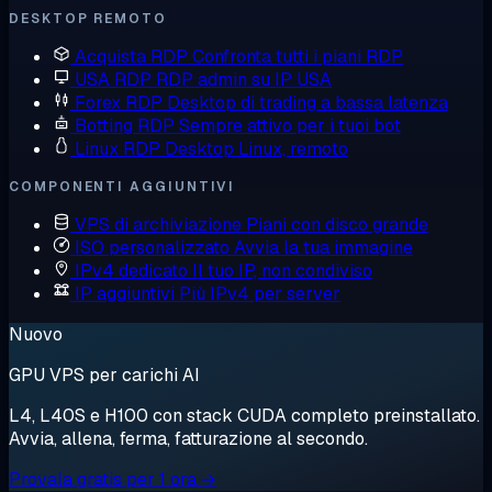
DESKTOP REMOTO
Acquista RDP
Confronta tutti i piani RDP
USA RDP
RDP admin su IP USA
Forex RDP
Desktop di trading a bassa latenza
Botting RDP
Sempre attivo per i tuoi bot
Linux RDP
Desktop Linux, remoto
COMPONENTI AGGIUNTIVI
VPS di archiviazione
Piani con disco grande
ISO personalizzato
Avvia la tua immagine
IPv4 dedicato
Il tuo IP, non condiviso
IP aggiuntivi
Più IPv4 per server
Nuovo
GPU VPS per carichi AI
L4, L40S e H100 con stack CUDA completo preinstallato.
Avvia, allena, ferma, fatturazione al secondo.
Provala gratis per 1 ora →