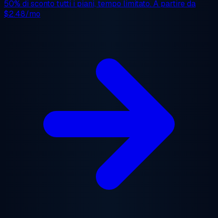
50% di sconto
tutti i piani, tempo limitato. A partire da
$2.48/mo