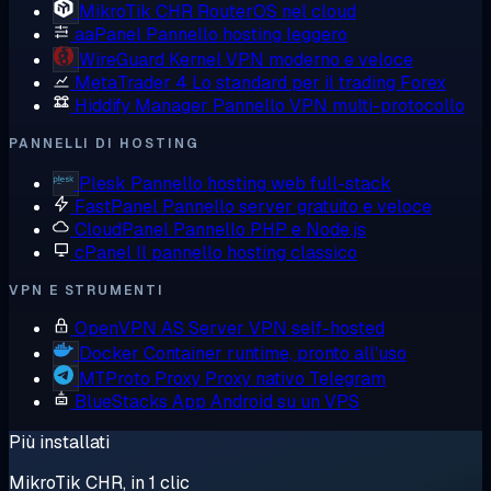
MikroTik CHR
RouterOS nel cloud
aaPanel
Pannello hosting leggero
WireGuard
Kernel VPN moderno e veloce
MetaTrader 4
Lo standard per il trading Forex
Hiddify Manager
Pannello VPN multi-protocollo
PANNELLI DI HOSTING
Plesk
Pannello hosting web full-stack
FastPanel
Pannello server gratuito e veloce
CloudPanel
Pannello PHP e Node.js
cPanel
Il pannello hosting classico
VPN E STRUMENTI
OpenVPN AS
Server VPN self-hosted
Docker
Container runtime, pronto all'uso
MTProto Proxy
Proxy nativo Telegram
BlueStacks
App Android su un VPS
Più installati
MikroTik CHR, in 1 clic