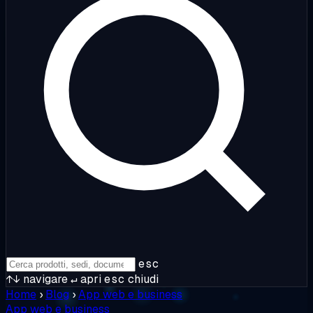
esc
↑↓
navigare
↵
apri
esc
chiudi
Home
›
Blog
›
App web e business
App web e business