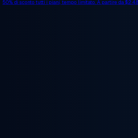
50% di sconto
tutti i piani, tempo limitato. A partire da
$2.4