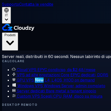
Supporto
Contatta le vendite
IT
Prodotti
Server reali, distribuiti in 60 secondi. Nessun labirinto di ups
CALCOLARE
Cloud VPS
EPYC condiviso, da $2,48/mese
VPS ad alte prestazioni
Core EPYC dedicati, DDR5
GPU VPS
New
L4, L40S, H100 on demand
Windows VPS
Windows Server, admin completo
Server dedicati
Bare metal a tenant singolo
Custom VPS
Scegli CPU, RAM, disco su misura
DESKTOP REMOTO