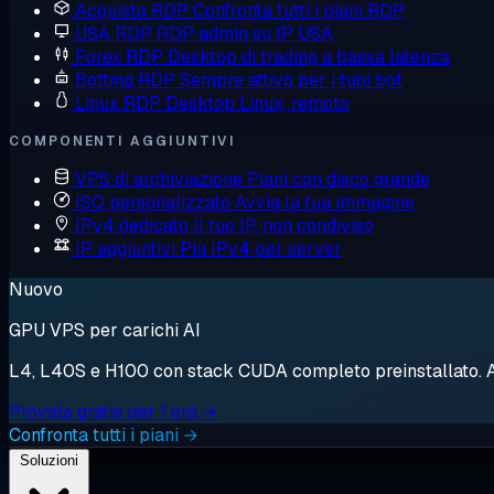
Acquista RDP
Confronta tutti i piani RDP
USA RDP
RDP admin su IP USA
Forex RDP
Desktop di trading a bassa latenza
Botting RDP
Sempre attivo per i tuoi bot
Linux RDP
Desktop Linux, remoto
COMPONENTI AGGIUNTIVI
VPS di archiviazione
Piani con disco grande
ISO personalizzato
Avvia la tua immagine
IPv4 dedicato
Il tuo IP, non condiviso
IP aggiuntivi
Più IPv4 per server
Nuovo
GPU VPS per carichi AI
L4, L40S e H100 con stack CUDA completo preinstallato. Avv
Provala gratis per 1 ora →
Confronta tutti i piani →
Soluzioni