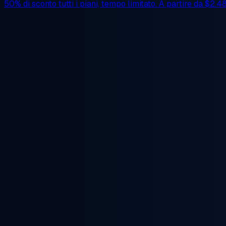
50% di sconto
tutti i piani, tempo limitato. A partire da
$2.4