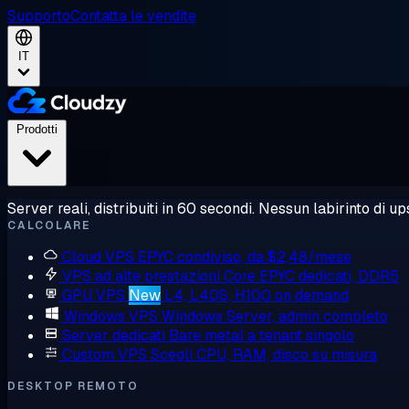
Supporto
Contatta le vendite
IT
Prodotti
Server reali, distribuiti in 60 secondi. Nessun labirinto di ups
CALCOLARE
Cloud VPS
EPYC condiviso, da $2,48/mese
VPS ad alte prestazioni
Core EPYC dedicati, DDR5
GPU VPS
New
L4, L40S, H100 on demand
Windows VPS
Windows Server, admin completo
Server dedicati
Bare metal a tenant singolo
Custom VPS
Scegli CPU, RAM, disco su misura
DESKTOP REMOTO