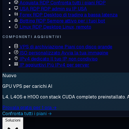
Acquista RDP
Confronta tutti i piani RDP
USA RDP
RDP admin su IP USA
Forex RDP
Desktop di trading a bassa latenza
Botting RDP
Sempre attivo per i tuoi bot
Linux RDP
Desktop Linux, remoto
COMPONENTI AGGIUNTIVI
VPS di archiviazione
Piani con disco grande
ISO personalizzato
Avvia la tua immagine
IPv4 dedicato
Il tuo IP, non condiviso
IP aggiuntivi
Più IPv4 per server
Nuovo
GPU VPS per carichi AI
L4, L40S e H100 con stack CUDA completo preinstallato. Avv
Provala gratis per 1 ora →
Confronta tutti i piani →
Soluzioni