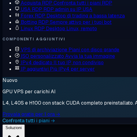
Acquista RDP
Confronta tutti i piani RDP
USA RDP
RDP admin su IP USA
Forex RDP
Desktop di trading a bassa latenza
Botting RDP
Sempre attivo per i tuoi bot
Linux RDP
Desktop Linux, remoto
COMPONENTI AGGIUNTIVI
VPS di archiviazione
Piani con disco grande
ISO personalizzato
Avvia la tua immagine
IPv4 dedicato
Il tuo IP, non condiviso
IP aggiuntivi
Più IPv4 per server
Nuovo
GPU VPS per carichi AI
L4, L40S e H100 con stack CUDA completo preinstallato. Avv
Provala gratis per 1 ora →
Confronta tutti i piani →
Soluzioni