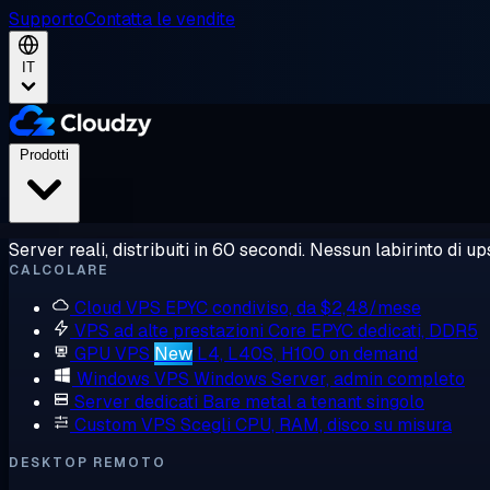
Supporto
Contatta le vendite
IT
Prodotti
Server reali, distribuiti in 60 secondi. Nessun labirinto di ups
CALCOLARE
Cloud VPS
EPYC condiviso, da $2,48/mese
VPS ad alte prestazioni
Core EPYC dedicati, DDR5
GPU VPS
New
L4, L40S, H100 on demand
Windows VPS
Windows Server, admin completo
Server dedicati
Bare metal a tenant singolo
Custom VPS
Scegli CPU, RAM, disco su misura
DESKTOP REMOTO