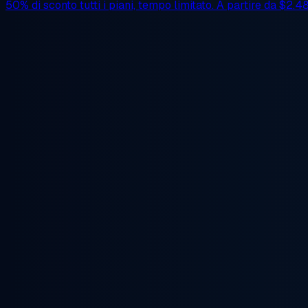
50% di sconto
tutti i piani, tempo limitato. A partire da
$2.4