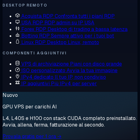
DESKTOP REMOTO
Acquista RDP
Confronta tutti i piani RDP
USA RDP
RDP admin su IP USA
Forex RDP
Desktop di trading a bassa latenza
Botting RDP
Sempre attivo per i tuoi bot
Linux RDP
Desktop Linux, remoto
COMPONENTI AGGIUNTIVI
VPS di archiviazione
Piani con disco grande
ISO personalizzato
Avvia la tua immagine
IPv4 dedicato
Il tuo IP, non condiviso
IP aggiuntivi
Più IPv4 per server
Nuovo
GPU VPS per carichi AI
L4, L40S e H100 con stack CUDA completo preinstallato.
Avvia, allena, ferma, fatturazione al secondo.
Provala gratis per 1 ora →