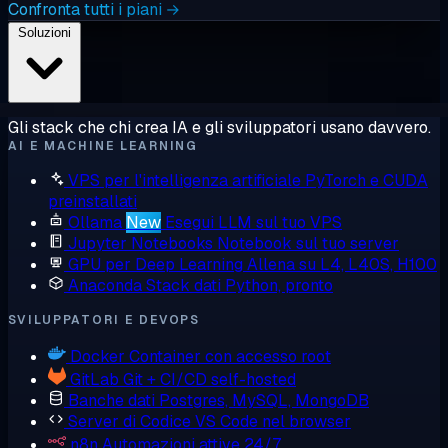
Confronta tutti i piani →
Soluzioni
Gli stack che chi crea IA e gli sviluppatori usano davvero.
AI E MACHINE LEARNING
VPS per l'intelligenza artificiale
PyTorch e CUDA
preinstallati
Ollama
New
Esegui LLM sul tuo VPS
Jupyter Notebooks
Notebook sul tuo server
GPU per Deep Learning
Allena su L4, L40S, H100
Anaconda
Stack dati Python, pronto
SVILUPPATORI E DEVOPS
Docker
Container con accesso root
GitLab
Git + CI/CD self-hosted
Banche dati
Postgres, MySQL, MongoDB
Server di Codice
VS Code nel browser
n8n
Automazioni attive 24/7