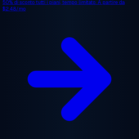
50% di sconto
tutti i piani, tempo limitato. A partire da
$2.48/mo