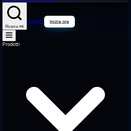
Accedi
Inizia ora
⌘K
Ricerca
Prodotti