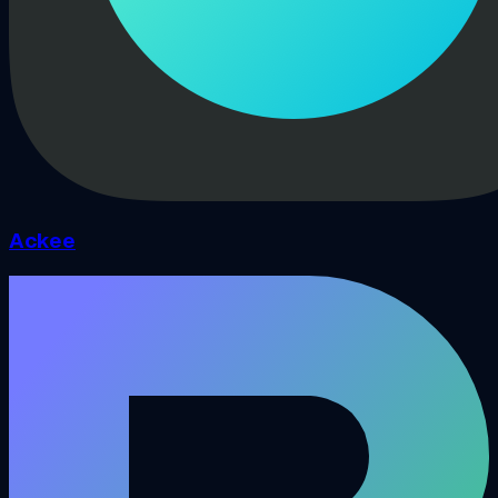
Ackee