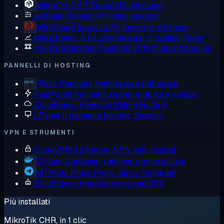
MikroTik CHR
RouterOS nel cloud
aaPanel
Pannello hosting leggero
WireGuard
Kernel VPN moderno e veloce
MetaTrader 4
Lo standard per il trading Forex
Hiddify Manager
Pannello VPN multi-protocollo
PANNELLI DI HOSTING
Plesk
Pannello hosting web full-stack
FastPanel
Pannello server gratuito e veloce
CloudPanel
Pannello PHP e Node.js
cPanel
Il pannello hosting classico
VPN E STRUMENTI
OpenVPN AS
Server VPN self-hosted
Docker
Container runtime, pronto all'uso
MTProto Proxy
Proxy nativo Telegram
BlueStacks
App Android su un VPS
Più installati
MikroTik CHR, in 1 clic