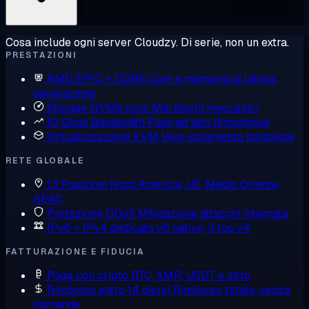
Cosa include ogni server Cloudzy. Di serie, non un extra.
PRESTAZIONI
AMD EPYC + DDR5
Core e memoria di ultima
generazione
Storage NVMe puro
Mai dischi meccanici
10 Gbps Bandwidth
Piani ad alto throughput
Virtualizzazione KVM
Vero isolamento hardware
RETE GLOBALE
13 Posizioni
Nord America, UE, Medio Oriente,
APAC
Protezione DDoS
Mitigazione attacchi integrata
IPv6 + IPv4 dedicato
v6 nativo, il tuo v4
FATTURAZIONE E FIDUCIA
Paga con cripto
BTC, XMR, USDT e altro
Rimborso entro 14 giorni
Rimborso totale, senza
domande