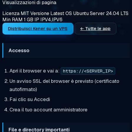
Visualizzazioni di pagina
Licenza
MIT
Versione
Latest
OS
Ubuntu Server 24.04 LTS
Min RAM
1 GB
IP
IPV4,IPV6
Distribuisci Kener su un VPS
← Tutte le app
Accesso
Apri il browser e vai a:
https://<SERVER_IP>
Un avviso SSL del browser è previsto (certificato
autofirmato)
Fai clic su Accedi
Crea il tuo account amministratore
File e directory importanti