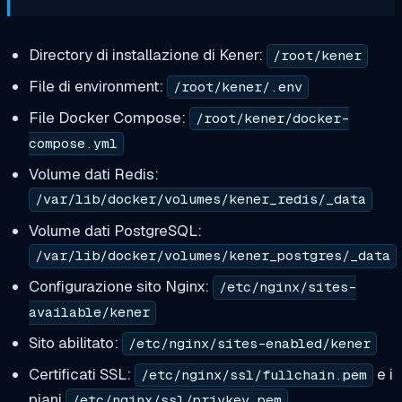
Directory di installazione di Kener:
/root/kener
File di environment:
/root/kener/.env
File Docker Compose:
/root/kener/docker-
compose.yml
Volume dati Redis:
/var/lib/docker/volumes/kener_redis/_data
Volume dati PostgreSQL:
/var/lib/docker/volumes/kener_postgres/_data
Configurazione sito Nginx:
/etc/nginx/sites-
available/kener
Sito abilitato:
/etc/nginx/sites-enabled/kener
Certificati SSL:
e i
/etc/nginx/ssl/fullchain.pem
piani
/etc/nginx/ssl/privkey.pem