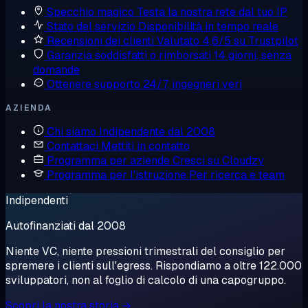
Specchio magico
Testa la nostra rete dal tuo IP
Stato del servizio
Disponibilità in tempo reale
Recensioni dei clienti
Valutato 4,6/5 su Trustpilot
Garanzia soddisfatti o rimborsati
14 giorni, senza
domande
Ottenere supporto
24/7, ingegneri veri
AZIENDA
Chi siamo
Indipendente dal 2008
Contattaci
Mettiti in contatto
Programma per aziende
Cresci su Cloudzy
Programma per l'istruzione
Per ricerca e team
Indipendenti
Autofinanziati dal 2008
Niente VC, niente pressioni trimestrali del consiglio per
spremere i clienti sull'egress. Rispondiamo a oltre 122.000
sviluppatori, non al foglio di calcolo di una capogruppo.
Scopri la nostra storia →