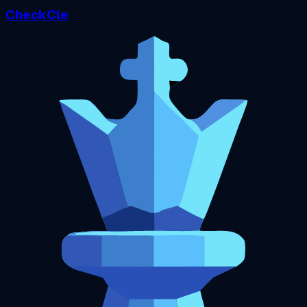
CheckCle