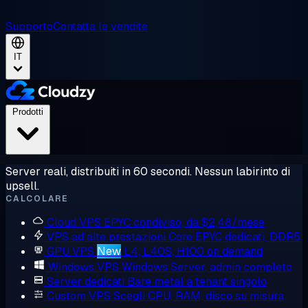
Supporto
Contatta le vendite
IT
Prodotti
Server reali, distribuiti in 60 secondi. Nessun labirinto di
upsell.
CALCOLARE
Cloud VPS
EPYC condiviso, da $2,48/mese
VPS ad alte prestazioni
Core EPYC dedicati, DDR5
GPU VPS
New
L4, L40S, H100 on demand
Windows VPS
Windows Server, admin completo
Server dedicati
Bare metal a tenant singolo
Custom VPS
Scegli CPU, RAM, disco su misura