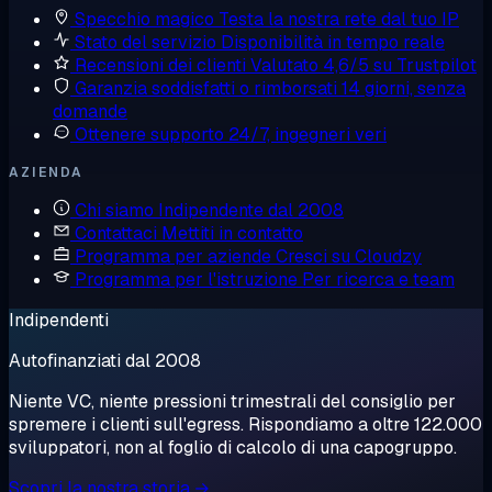
Specchio magico
Testa la nostra rete dal tuo IP
Stato del servizio
Disponibilità in tempo reale
Recensioni dei clienti
Valutato 4,6/5 su Trustpilot
Garanzia soddisfatti o rimborsati
14 giorni, senza
domande
Ottenere supporto
24/7, ingegneri veri
AZIENDA
Chi siamo
Indipendente dal 2008
Contattaci
Mettiti in contatto
Programma per aziende
Cresci su Cloudzy
Programma per l'istruzione
Per ricerca e team
Indipendenti
Autofinanziati dal 2008
Niente VC, niente pressioni trimestrali del consiglio per
spremere i clienti sull'egress. Rispondiamo a oltre 122.000
sviluppatori, non al foglio di calcolo di una capogruppo.
Scopri la nostra storia →