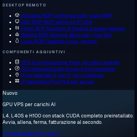
DESKTOP REMOTO
Acquista RDP
Confronta tutti i piani RDP
USA RDP
RDP admin su IP USA
Forex RDP
Desktop di trading a bassa latenza
Botting RDP
Sempre attivo per i tuoi bot
Linux RDP
Desktop Linux, remoto
COMPONENTI AGGIUNTIVI
VPS di archiviazione
Piani con disco grande
ISO personalizzato
Avvia la tua immagine
IPv4 dedicato
Il tuo IP, non condiviso
IP aggiuntivi
Più IPv4 per server
Nuovo
GPU VPS per carichi AI
L4, L40S e H100 con stack CUDA completo preinstallato.
Avvia, allena, ferma, fatturazione al secondo.
Provala gratis per 1 ora →