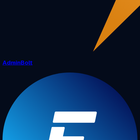
AdminBolt