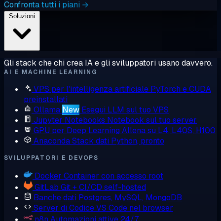
Confronta tutti i piani →
Soluzioni
Gli stack che chi crea IA e gli sviluppatori usano davvero.
AI E MACHINE LEARNING
VPS per l'intelligenza artificiale
PyTorch e CUDA
preinstallati
Ollama
New
Esegui LLM sul tuo VPS
Jupyter Notebooks
Notebook sul tuo server
GPU per Deep Learning
Allena su L4, L40S, H100
Anaconda
Stack dati Python, pronto
SVILUPPATORI E DEVOPS
Docker
Container con accesso root
GitLab
Git + CI/CD self-hosted
Banche dati
Postgres, MySQL, MongoDB
Server di Codice
VS Code nel browser
n8n
Automazioni attive 24/7