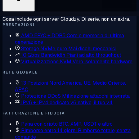
Cosa include ogni server Cloudzy. Di serie, non un extra.
PRESTAZIONI
AMD EPYC + DDR5
Core e memoria di ultima
generazione
Storage NVMe puro
Mai dischi meccanici
10 Gbps Bandwidth
Piani ad alto throughput
Virtualizzazione KVM
Vero isolamento hardware
RETE GLOBALE
13 Posizioni
Nord America, UE, Medio Oriente,
APAC
Protezione DDoS
Mitigazione attacchi integrata
IPv6 + IPv4 dedicato
v6 nativo, il tuo v4
FATTURAZIONE E FIDUCIA
Paga con cripto
BTC, XMR, USDT e altro
Rimborso entro 14 giorni
Rimborso totale, senza
domande