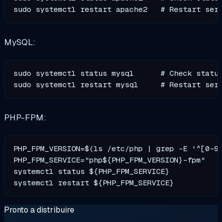
MySQL:
sudo systemctl status mysql      # Check status
PHP-FPM:
PHP_FPM_VERSION=$(ls /etc/php | grep -E '^[0-9]
PHP_FPM_SERVICE="php${PHP_FPM_VERSION}-fpm"

systemctl status ${PHP_FPM_SERVICE}

Pronto a distribuire