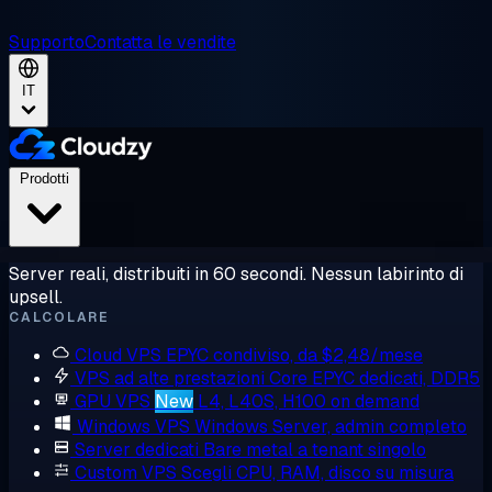
Supporto
Contatta le vendite
IT
Prodotti
Server reali, distribuiti in 60 secondi. Nessun labirinto di
upsell.
CALCOLARE
Cloud VPS
EPYC condiviso, da $2,48/mese
VPS ad alte prestazioni
Core EPYC dedicati, DDR5
GPU VPS
New
L4, L40S, H100 on demand
Windows VPS
Windows Server, admin completo
Server dedicati
Bare metal a tenant singolo
Custom VPS
Scegli CPU, RAM, disco su misura