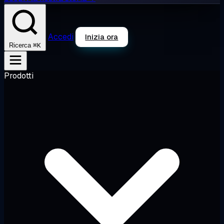
Accedi
Inizia ora
⌘K
Ricerca
Prodotti