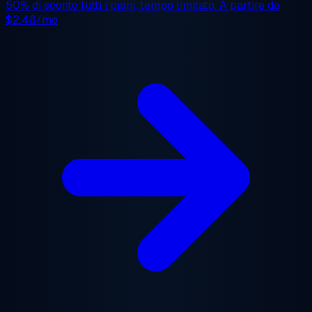
50% di sconto
tutti i piani, tempo limitato. A partire da
$2.48/mo