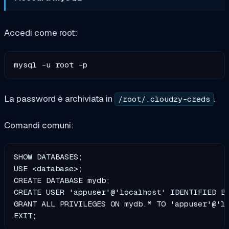
Accedi come root:
La password è archiviata in
.
/root/.cloudzy-creds
Comandi comuni:
SHOW DATABASES;                                
USE <database>;                                
CREATE DATABASE mydb;                          
CREATE USER 'appuser'@'localhost' IDENTIFIED BY
GRANT ALL PRIVILEGES ON mydb.* TO 'appuser'@'lo