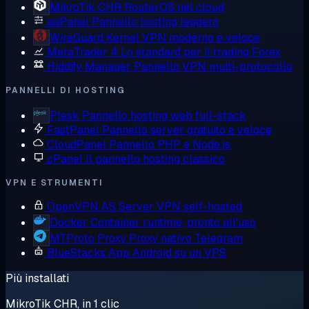
MikroTik CHR
RouterOS nel cloud
aaPanel
Pannello hosting leggero
WireGuard
Kernel VPN moderno e veloce
MetaTrader 4
Lo standard per il trading Forex
Hiddify Manager
Pannello VPN multi-protocollo
PANNELLI DI HOSTING
Plesk
Pannello hosting web full-stack
FastPanel
Pannello server gratuito e veloce
CloudPanel
Pannello PHP e Node.js
cPanel
Il pannello hosting classico
VPN E STRUMENTI
OpenVPN AS
Server VPN self-hosted
Docker
Container runtime, pronto all'uso
MTProto Proxy
Proxy nativo Telegram
BlueStacks
App Android su un VPS
Più installati
MikroTik CHR, in 1 clic