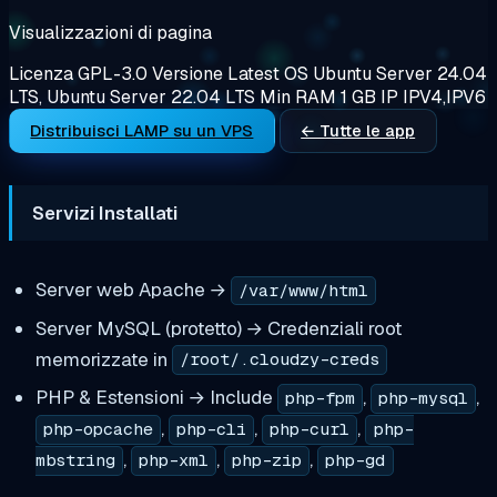
Visualizzazioni di pagina
Licenza
GPL-3.0
Versione
Latest
OS
Ubuntu Server 24.04
LTS, Ubuntu Server 22.04 LTS
Min RAM
1 GB
IP
IPV4,IPV6
Distribuisci LAMP su un VPS
← Tutte le app
Servizi Installati
Server web Apache →
/var/www/html
Server MySQL (protetto) → Credenziali root
memorizzate in
/root/.cloudzy-creds
PHP & Estensioni → Include
,
,
php-fpm
php-mysql
,
,
,
php-opcache
php-cli
php-curl
php-
,
,
,
mbstring
php-xml
php-zip
php-gd