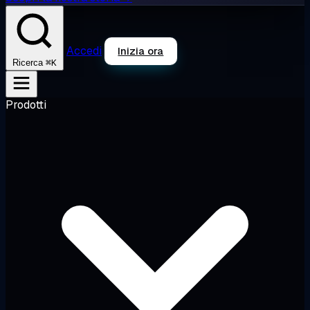
Accedi
Inizia ora
⌘K
Ricerca
Prodotti