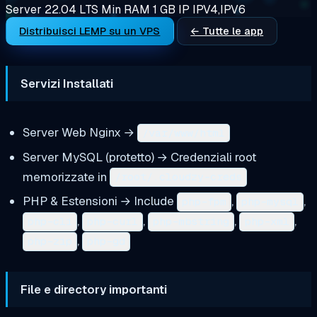
Server 22.04 LTS
Min RAM
1 GB
IP
IPV4,IPV6
Distribuisci LEMP su un VPS
← Tutte le app
Servizi Installati
Server Web Nginx →
/var/www/html
Server MySQL (protetto) → Credenziali root
memorizzate in
/root/.cloudzy-creds
PHP & Estensioni → Include
,
,
php-fpm
php-mysql
,
,
,
,
php-cli
php-curl
php-mbstring
php-xml
,
php-zip
php-gd
File e directory importanti