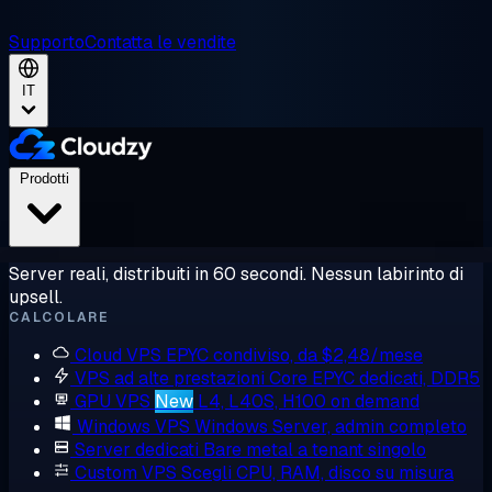
Supporto
Contatta le vendite
IT
Prodotti
Server reali, distribuiti in 60 secondi. Nessun labirinto di
upsell.
CALCOLARE
Cloud VPS
EPYC condiviso, da $2,48/mese
VPS ad alte prestazioni
Core EPYC dedicati, DDR5
GPU VPS
New
L4, L40S, H100 on demand
Windows VPS
Windows Server, admin completo
Server dedicati
Bare metal a tenant singolo
Custom VPS
Scegli CPU, RAM, disco su misura