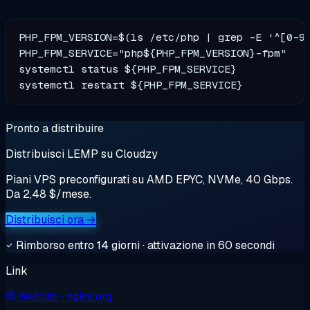
PHP_FPM_VERSION=$(ls /etc/php | grep -E '^[0-9]
PHP_FPM_SERVICE="php${PHP_FPM_VERSION}-fpm"

systemctl status ${PHP_FPM_SERVICE}

Pronto a distribuire
Distribuisci LEMP su Cloudzy
Piani VPS preconfigurati su AMD EPYC, NVMe, 40 Gbps.
Da 2,48 $/mese.
Distribuisci ora →
Rimborso entro 14 giorni · attivazione in 60 secondi
Link
Website
· nginx.org