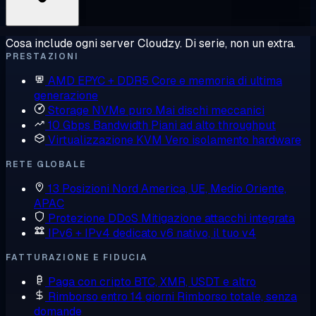
Cosa include ogni server Cloudzy. Di serie, non un extra.
PRESTAZIONI
AMD EPYC + DDR5
Core e memoria di ultima
generazione
Storage NVMe puro
Mai dischi meccanici
10 Gbps Bandwidth
Piani ad alto throughput
Virtualizzazione KVM
Vero isolamento hardware
RETE GLOBALE
13 Posizioni
Nord America, UE, Medio Oriente,
APAC
Protezione DDoS
Mitigazione attacchi integrata
IPv6 + IPv4 dedicato
v6 nativo, il tuo v4
FATTURAZIONE E FIDUCIA
Paga con cripto
BTC, XMR, USDT e altro
Rimborso entro 14 giorni
Rimborso totale, senza
domande