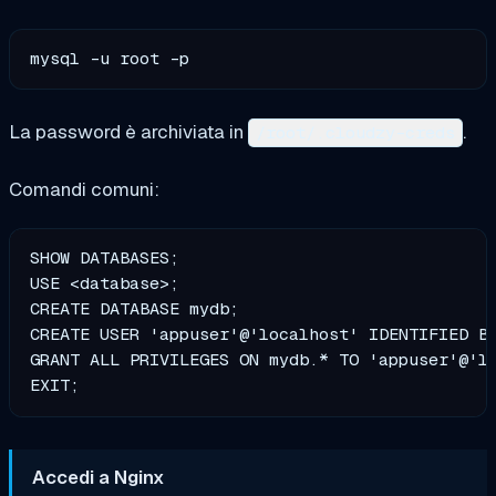
La password è archiviata in
.
/root/.cloudzy-creds
Comandi comuni:
SHOW DATABASES;                                
USE <database>;                                
CREATE DATABASE mydb;                          
CREATE USER 'appuser'@'localhost' IDENTIFIED BY
GRANT ALL PRIVILEGES ON mydb.* TO 'appuser'@'lo
Accedi a Nginx