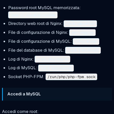
Password root MySQL memorizzata:
/root/.cloudzy-creds
Directory web root di Nginx:
/var/www/html
File di configurazione di Nginx:
/etc/nginx
File di configurazione di MySQL:
/etc/mysql
File del database di MySQL:
/var/lib/mysql
Log di Nginx:
/var/log/nginx
Log di MySQL:
/var/log/mysql
Socket PHP-FPM:
/run/php/php-fpm.sock
Accedi a MySQL
Accedi come root: