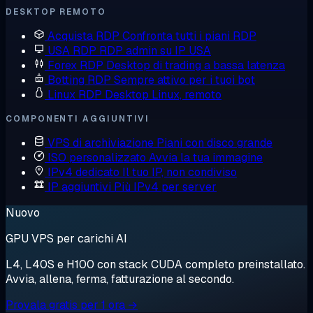
DESKTOP REMOTO
Acquista RDP
Confronta tutti i piani RDP
USA RDP
RDP admin su IP USA
Forex RDP
Desktop di trading a bassa latenza
Botting RDP
Sempre attivo per i tuoi bot
Linux RDP
Desktop Linux, remoto
COMPONENTI AGGIUNTIVI
VPS di archiviazione
Piani con disco grande
ISO personalizzato
Avvia la tua immagine
IPv4 dedicato
Il tuo IP, non condiviso
IP aggiuntivi
Più IPv4 per server
Nuovo
GPU VPS per carichi AI
L4, L40S e H100 con stack CUDA completo preinstallato.
Avvia, allena, ferma, fatturazione al secondo.
Provala gratis per 1 ora →