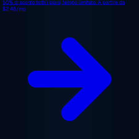
50% di sconto
tutti i piani, tempo limitato. A partire da
$2.48/mo