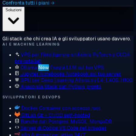
Confronta tutti i piani →
Soluzioni
Gli stack che chi crea IA e gli sviluppatori usano davvero.
AI E MACHINE LEARNING
VPS per l'intelligenza artificiale
PyTorch e CUDA
preinstallati
Ollama
New
Esegui LLM sul tuo VPS
Jupyter Notebooks
Notebook sul tuo server
GPU per Deep Learning
Allena su L4, L40S, H100
Anaconda
Stack dati Python, pronto
SVILUPPATORI E DEVOPS
Docker
Container con accesso root
GitLab
Git + CI/CD self-hosted
Banche dati
Postgres, MySQL, MongoDB
Server di Codice
VS Code nel browser
n8n
Automazioni attive 24/7