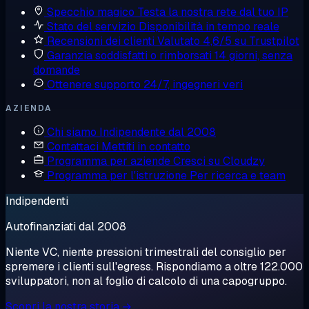
Specchio magico
Testa la nostra rete dal tuo IP
Stato del servizio
Disponibilità in tempo reale
Recensioni dei clienti
Valutato 4,6/5 su Trustpilot
Garanzia soddisfatti o rimborsati
14 giorni, senza
domande
Ottenere supporto
24/7, ingegneri veri
AZIENDA
Chi siamo
Indipendente dal 2008
Contattaci
Mettiti in contatto
Programma per aziende
Cresci su Cloudzy
Programma per l'istruzione
Per ricerca e team
Indipendenti
Autofinanziati dal 2008
Niente VC, niente pressioni trimestrali del consiglio per
spremere i clienti sull'egress. Rispondiamo a oltre 122.000
sviluppatori, non al foglio di calcolo di una capogruppo.
Scopri la nostra storia →