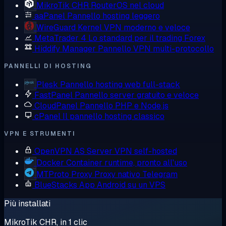
MikroTik CHR
RouterOS nel cloud
aaPanel
Pannello hosting leggero
WireGuard
Kernel VPN moderno e veloce
MetaTrader 4
Lo standard per il trading Forex
Hiddify Manager
Pannello VPN multi-protocollo
PANNELLI DI HOSTING
Plesk
Pannello hosting web full-stack
FastPanel
Pannello server gratuito e veloce
CloudPanel
Pannello PHP e Node.js
cPanel
Il pannello hosting classico
VPN E STRUMENTI
OpenVPN AS
Server VPN self-hosted
Docker
Container runtime, pronto all'uso
MTProto Proxy
Proxy nativo Telegram
BlueStacks
App Android su un VPS
Più installati
MikroTik CHR, in 1 clic