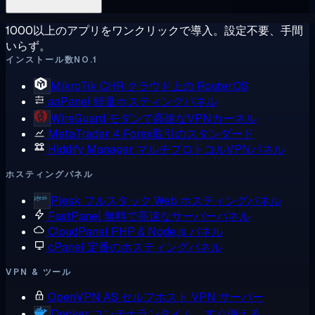
1000以上のアプリをワンクリックで導入。設定不要、手間
いらず。
インストール数NO.1
MikroTik CHR
クラウド上の RouterOS
aaPanel
軽量ホスティングパネル
WireGuard
モダンで高速なVPNカーネル
MetaTrader 4
Forex取引のスタンダード
Hiddify Manager
マルチプロトコルVPNパネル
ホスティングパネル
Plesk
フルスタック Web ホスティングパネル
FastPanel
無料で高速なサーバーパネル
CloudPanel
PHP & Node.js パネル
cPanel
定番のホスティングパネル
VPN & ツール
OpenVPN AS
セルフホスト VPN サーバー
Docker
コンテナランタイム、すぐ使える