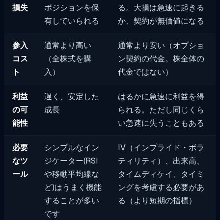
損失
ポジションを保
る。大損は急速に起きる
有していられる
か、契約が無価値になる
参入
通常より高い
通常より安い（オプショ
コス
（全株式を購
ン契約の代金。株全体の
ト
入）
代金ではない）
利益
遅く、安定した
はるかに急速に利益を得
の可
成長
られる。ただし同じくら
能性
い急速に失うこともある
必要
シンプルなイン
IV（インプライド・ボラ
なツ
ジケーター(RSI
ティリティ）、出来高、
ール
や移動平均線な
タイムディケイ、タイミ
ど)はうまく機能
ングを考慮する必要があ
することが多い
る（より短期の指標）
です