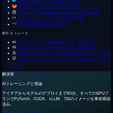
Docker
root アクセス付きコンテナ
GitLab
セルフホスト型 Git + CI/CD
データベース
Postgres、MySQL、MongoDB
コードサーバー
ブラウザで VS Code
n8n
24時間稼働する自動化
実行 & トレード
ゲームサーバー
Minecraft、CS、ARK ほか
FX & トレーディング
ブローカー直近の MT5
VPN & プライバシー
自分専用のプライベート VPN
リモートワークステーション
決して眠らないデスク
トップ
解決策
AIトレーニングと推論
アイデアからモデルのデプロイまで60分。すべてのGPUプ
ランでPyTorch、CUDA、vLLM、TGIのイメージを事前構築
済み。