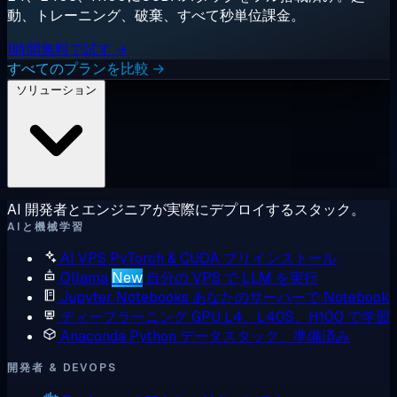
動、トレーニング、破棄、すべて秒単位課金。
1時間無料で試す →
すべてのプランを比較 →
ソリューション
AI 開発者とエンジニアが実際にデプロイするスタック。
AIと機械学習
AI VPS
PyTorch & CUDA プリインストール
Ollama
New
自分の VPS で LLM を実行
Jupyter Notebooks
あなたのサーバーで Notebook
ディープラーニング GPU
L4、L40S、H100 で学習
Anaconda
Python データスタック、準備済み
開発者 & DEVOPS