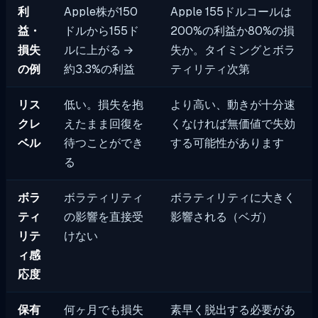
利
Apple株が150
Apple 155ドルコールは
益・
ドルから155ド
200%の利益か80%の損
損失
ルに上がる →
失か。タイミングとボラ
の例
約3.3%の利益
ティリティ次第
リス
低い。損失を抱
より高い、動きが十分速
クレ
えたまま回復を
くなければ無価値で失効
ベル
待つことができ
する可能性があります
る
ボラ
ボラティリティ
ボラティリティに大きく
ティ
の影響を直接受
影響される（ベガ）
リテ
けない
ィ感
応度
保有
何ヶ月でも損失
素早く脱出する必要があ