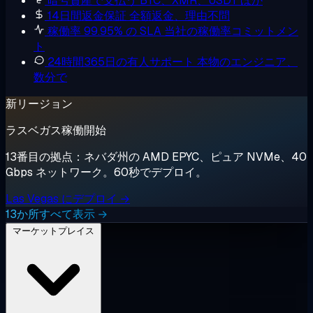
暗号資産で支払う
BTC、XMR、USDT ほか
14日間返金保証
全額返金、理由不問
稼働率 99.95% の SLA
当社の稼働率コミットメン
ト
24時間365日の有人サポート
本物のエンジニア、
数分で
新リージョン
ラスベガス稼働開始
13番目の拠点：ネバダ州の AMD EPYC、ピュア NVMe、40
Gbps ネットワーク。60秒でデプロイ。
Las Vegas にデプロイ →
13か所すべて表示 →
マーケットプレイス