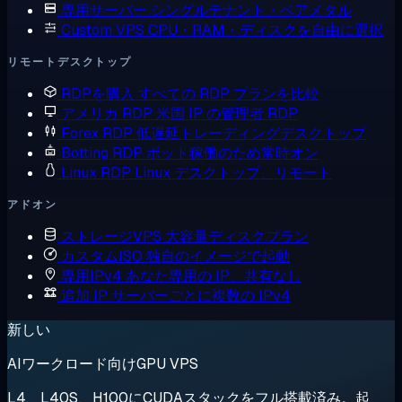
専用サーバー
シングルテナント・ベアメタル
Custom VPS
CPU・RAM・ディスクを自由に選択
リモートデスクトップ
RDPを購入
すべての RDP プランを比較
アメリカ RDP
米国 IP の管理者 RDP
Forex RDP
低遅延トレーディングデスクトップ
Botting RDP
ボット稼働のため常時オン
Linux RDP
Linux デスクトップ、リモート
アドオン
ストレージVPS
大容量ディスクプラン
カスタムISO
独自のイメージで起動
専用IPv4
あなた専用の IP、共有なし
追加 IP
サーバーごとに複数の IPv4
新しい
AIワークロード向けGPU VPS
L4、L40S、H100にCUDAスタックをフル搭載済み。起