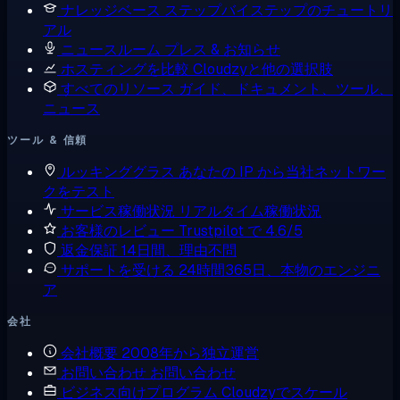
ナレッジベース
ステップバイステップのチュートリ
アル
ニュースルーム
プレス & お知らせ
ホスティングを比較
Cloudzyと他の選択肢
すべてのリソース
ガイド、ドキュメント、ツール、
ニュース
ツール & 信頼
ルッキンググラス
あなたの IP から当社ネットワー
クをテスト
サービス稼働状況
リアルタイム稼働状況
お客様のレビュー
Trustpilot で 4.6/5
返金保証
14日間、理由不問
サポートを受ける
24時間365日、本物のエンジニ
ア
会社
会社概要
2008年から独立運営
お問い合わせ
お問い合わせ
ビジネス向けプログラム
Cloudzyでスケール