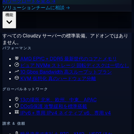
AIワークロードを見る →
ソリューションチームに相談 →
機能
すべての Cloudzy サーバーの標準装備。アドオンではあり
ません。
パフォーマンス
AMD EPYC + DDR5
最新世代のコアとメモリ
ピュア NVMe ストレージ
回転ディスクは一切なし
10 Gbps Bandwidth
高スループットプラン
KVM 仮想化
真のハードウェア分離
グローバルネットワーク
13の場所
北米、欧州、中東、APAC
DDoS保護
攻撃緩和を標準搭載
IPv6 + 専用 IPv4
ネイティブ v6、専用 v4
請求 & 信頼