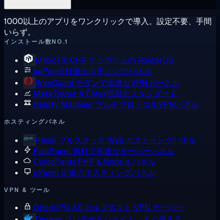
1000以上のアプリをワンクリックで導入。設定不要、手間
いらず。
インストール数NO.1
MikroTik CHR
クラウド上の RouterOS
aaPanel
軽量ホスティングパネル
WireGuard
モダンで高速なVPNカーネル
MetaTrader 4
Forex取引のスタンダード
Hiddify Manager
マルチプロトコルVPNパネル
ホスティングパネル
Plesk
フルスタック Web ホスティングパネル
FastPanel
無料で高速なサーバーパネル
CloudPanel
PHP & Node.js パネル
cPanel
定番のホスティングパネル
VPN & ツール
OpenVPN AS
セルフホスト VPN サーバー
Docker
コンテナランタイム、すぐ使える