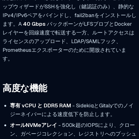
ップウィザードがSSHを強化し（鍵認証のみ）、静的な
IPv4/IPv6ペアをバインドし、fail2banをインストールし
ます。A
40 Gbps
バックボーンがLFSブロブとDocker
レイヤーを回線速度で転送する一方、ルートアクセスは
ライセンスのアップロード、LDAP/SAMLフック、
Prometheusエクスポーターのために開放されていま
す。
高度な機能
専有 vCPU と DDR5 RAM
- SidekiqとGitalyでのノイ
ジーネイバーによる速度低下を防止します。
オールNVMeアレイ
- 500k超のIOPSにより、クロー
ン、ガベージコレクション、レジストリへのプッシュ