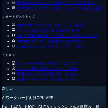
専用サーバー
シングルテナント・ベアメタル
Custom VPS
CPU・RAM・ディスクを自由に選択
リモートデスクトップ
RDPを購入
すべての RDP プランを比較
アメリカ RDP
米国 IP の管理者 RDP
Forex RDP
低遅延トレーディングデスクトップ
Botting RDP
ボット稼働のため常時オン
Linux RDP
Linux デスクトップ、リモート
アドオン
ストレージVPS
大容量ディスクプラン
カスタムISO
独自のイメージで起動
専用IPv4
あなた専用の IP、共有なし
追加 IP
サーバーごとに複数の IPv4
新しい
AIワークロード向けGPU VPS
L4、L40S、H100にCUDAスタックをフル搭載済み。起