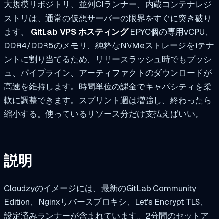
大規模リポジトリ、並列CIランナー、内蔵コンテナレジ
ストリは、通常の仮想サーバーの限界をすぐに突き破り
ます。
GitLab VPS ホスティング
EPYC個の専用vCPU、
DDR4/DDR5のメモリ、純粋なNVMeストレージを1テナ
ントに割り当てるため、リリースラッシュ時でもプッシ
ュ、パイプライン、アーティファクトのダウンロードが
高速を維持します。時間単位の課金でキャパシティを柔
軟に調整できます。スプリント週は増強し、終わったら
縮小する。使っているリソース分だけ支払えばいい。
説明
Cloudzyのイメージには、最新のGitLab Community
Edition、Nginxリバースプロキシ、Let's Encrypt TLS、
設定済みランナーが含まれています。2分間のセットア