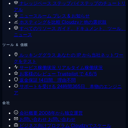
ナレッジベース
ステップバイステップのチュートリ
アル
ニュースルーム
プレス & お知らせ
ホスティングを比較
Cloudzyと他の選択肢
すべてのリソース
ガイド、ドキュメント、ツール、
ニュース
ツール & 信頼
ルッキンググラス
あなたの IP から当社ネットワー
クをテスト
サービス稼働状況
リアルタイム稼働状況
お客様のレビュー
Trustpilot で 4.6/5
返金保証
14日間、理由不問
サポートを受ける
24時間365日、本物のエンジニ
ア
会社
会社概要
2008年から独立運営
お問い合わせ
お問い合わせ
ビジネス向けプログラム
Cloudzyでスケール