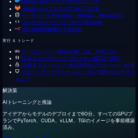
Docker
root アクセス付きコンテナ
GitLab
セルフホスト型 Git + CI/CD
データベース
Postgres、MySQL、MongoDB
コードサーバー
ブラウザで VS Code
n8n
24時間稼働する自動化
実行 & トレード
ゲームサーバー
Minecraft、CS、ARK ほか
FX & トレーディング
ブローカー直近の MT5
VPN & プライバシー
自分専用のプライベート VPN
リモートワークステーション
決して眠らないデスク
トップ
解決策
AIトレーニングと推論
アイデアからモデルのデプロイまで60分。すべてのGPUプ
ランでPyTorch、CUDA、vLLM、TGIのイメージを事前構築
済み。