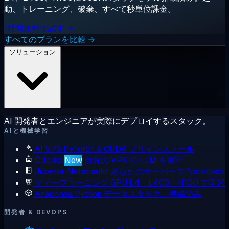
動、トレーニング、破棄、すべて秒単位課金。
1時間無料で試す →
すべてのプランを比較 →
ソリューション
AI 開発者とエンジニアが実際にデプロイするスタック。
AIと機械学習
AI VPS
PyTorch & CUDA プリインストール
Ollama
New
自分の VPS で LLM を実行
Jupyter Notebooks
あなたのサーバーで Notebook
ディープラーニング GPU
L4、L40S、H100 で学習
Anaconda
Python データスタック、準備済み
開発者 & DEVOPS