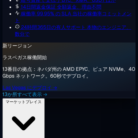
暗号資産で支払う
BTC、XMR、USDT ほか
14日間返金保証
全額返金、理由不問
稼働率 99.95% の SLA
当社の稼働率コミットメン
ト
24時間365日の有人サポート
本物のエンジニア、
数分で
新リージョン
ラスベガス稼働開始
13番目の拠点：ネバダ州の AMD EPYC、ピュア NVMe、40
Gbps ネットワーク。60秒でデプロイ。
Las Vegas にデプロイ →
13か所すべて表示 →
マーケットプレイス