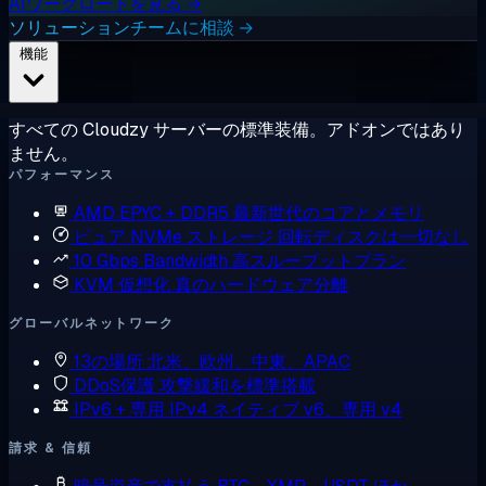
AIワークロードを見る →
ソリューションチームに相談 →
機能
すべての Cloudzy サーバーの標準装備。アドオンではあり
ません。
パフォーマンス
AMD EPYC + DDR5
最新世代のコアとメモリ
ピュア NVMe ストレージ
回転ディスクは一切なし
10 Gbps Bandwidth
高スループットプラン
KVM 仮想化
真のハードウェア分離
グローバルネットワーク
13の場所
北米、欧州、中東、APAC
DDoS保護
攻撃緩和を標準搭載
IPv6 + 専用 IPv4
ネイティブ v6、専用 v4
請求 & 信頼