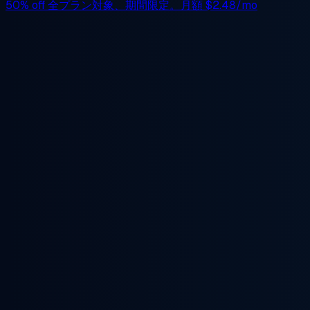
50% off
全プラン対象、期間限定。月額
$2.48/mo