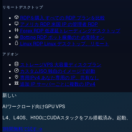
リモートデスクトップ
RDPを購入
すべての RDP プランを比較
アメリカ RDP
米国 IP の管理者 RDP
Forex RDP
低遅延トレーディングデスクトップ
Botting RDP
ボット稼働のため常時オン
Linux RDP
Linux デスクトップ、リモート
アドオン
ストレージVPS
大容量ディスクプラン
カスタムISO
独自のイメージで起動
専用IPv4
あなた専用の IP、共有なし
追加 IP
サーバーごとに複数の IPv4
新しい
AIワークロード向けGPU VPS
L4、L40S、H100にCUDAスタックをフル搭載済み。起
1時間無料で試す →