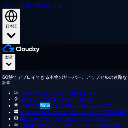
サポート
営業に問い合わせる
日本語
製品
60秒でデプロイできる本物のサーバー。アップセルの迷路な
計算
Cloud VPS
共有 EPYC、月額 $2.48〜
高性能VPS
専用 EPYC コア、DDR5
GPU VPS
New
L4、L40S、H100 オンデマンド
Windows VPS
Windows Server、完全な管理者権限
専用サーバー
シングルテナント・ベアメタル
Custom VPS
CPU・RAM・ディスクを自由に選択