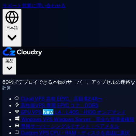
サポート
営業に問い合わせる
日本語
製品
60秒でデプロイできる本物のサーバー。アップセルの迷路な
計算
Cloud VPS
共有 EPYC、月額 $2.48〜
高性能VPS
専用 EPYC コア、DDR5
GPU VPS
New
L4、L40S、H100 オンデマンド
Windows VPS
Windows Server、完全な管理者権限
専用サーバー
シングルテナント・ベアメタル
Custom VPS
CPU・RAM・ディスクを自由に選択