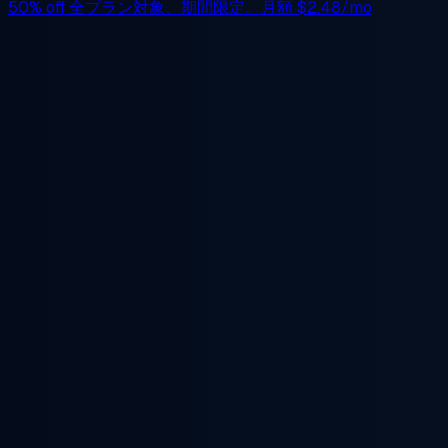
50% off
全プラン対象、期間限定。月額
$2.48/mo