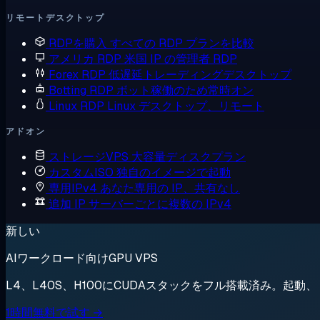
リモートデスクトップ
RDPを購入
すべての RDP プランを比較
アメリカ RDP
米国 IP の管理者 RDP
Forex RDP
低遅延トレーディングデスクトップ
Botting RDP
ボット稼働のため常時オン
Linux RDP
Linux デスクトップ、リモート
アドオン
ストレージVPS
大容量ディスクプラン
カスタムISO
独自のイメージで起動
専用IPv4
あなた専用の IP、共有なし
追加 IP
サーバーごとに複数の IPv4
新しい
AIワークロード向けGPU VPS
L4、L40S、H100にCUDAスタックをフル搭載済み。起
1時間無料で試す →