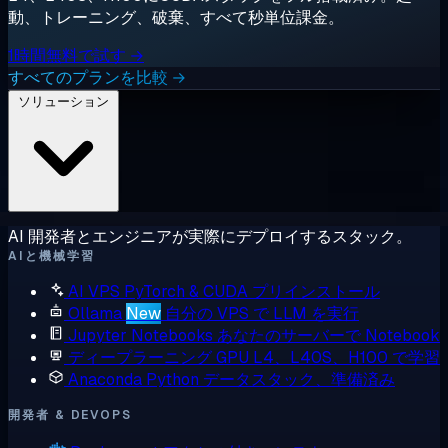
動、トレーニング、破棄、すべて秒単位課金。
1時間無料で試す →
すべてのプランを比較 →
ソリューション
AI 開発者とエンジニアが実際にデプロイするスタック。
AIと機械学習
AI VPS
PyTorch & CUDA プリインストール
Ollama
New
自分の VPS で LLM を実行
Jupyter Notebooks
あなたのサーバーで Notebook
ディープラーニング GPU
L4、L40S、H100 で学習
Anaconda
Python データスタック、準備済み
開発者 & DEVOPS