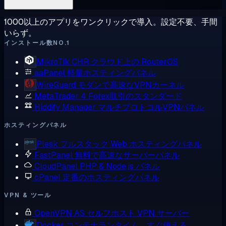
1000以上のアプリをワンクリックで導入。設定不要、手間
いらず。
インストール数NO.1
MikroTik CHR
クラウド上の RouterOS
aaPanel
軽量ホスティングパネル
WireGuard
モダンで高速なVPNカーネル
MetaTrader 4
Forex取引のスタンダード
Hiddify Manager
マルチプロトコルVPNパネル
ホスティングパネル
Plesk
フルスタック Web ホスティングパネル
FastPanel
無料で高速なサーバーパネル
CloudPanel
PHP & Node.js パネル
cPanel
定番のホスティングパネル
VPN & ツール
OpenVPN AS
セルフホスト VPN サーバー
Docker
コンテナランタイム、すぐ使える