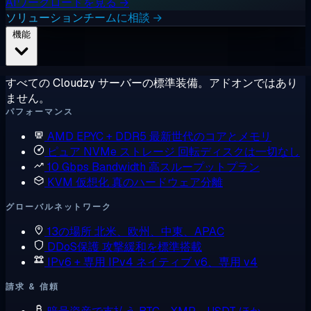
AIワークロードを見る →
ソリューションチームに相談 →
機能
すべての Cloudzy サーバーの標準装備。アドオンではあり
ません。
パフォーマンス
AMD EPYC + DDR5
最新世代のコアとメモリ
ピュア NVMe ストレージ
回転ディスクは一切なし
10 Gbps Bandwidth
高スループットプラン
KVM 仮想化
真のハードウェア分離
グローバルネットワーク
13の場所
北米、欧州、中東、APAC
DDoS保護
攻撃緩和を標準搭載
IPv6 + 専用 IPv4
ネイティブ v6、専用 v4
請求 & 信頼