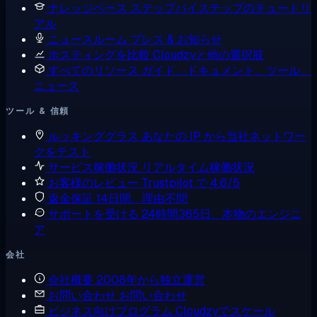
ナレッジベース
ステップバイステップのチュートリ
アル
ニュースルーム
プレス & お知らせ
ホスティングを比較
Cloudzyと他の選択肢
すべてのリソース
ガイド、ドキュメント、ツール、
ニュース
ツール & 信頼
ルッキンググラス
あなたの IP から当社ネットワー
クをテスト
サービス稼働状況
リアルタイム稼働状況
お客様のレビュー
Trustpilot で 4.6/5
返金保証
14日間、理由不問
サポートを受ける
24時間365日、本物のエンジニ
ア
会社
会社概要
2008年から独立運営
お問い合わせ
お問い合わせ
ビジネス向けプログラム
Cloudzyでスケール