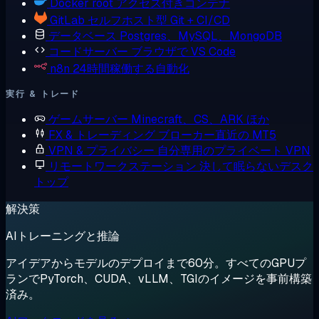
Docker
root アクセス付きコンテナ
GitLab
セルフホスト型 Git + CI/CD
データベース
Postgres、MySQL、MongoDB
コードサーバー
ブラウザで VS Code
n8n
24時間稼働する自動化
実行 & トレード
ゲームサーバー
Minecraft、CS、ARK ほか
FX & トレーディング
ブローカー直近の MT5
VPN & プライバシー
自分専用のプライベート VPN
リモートワークステーション
決して眠らないデスク
トップ
解決策
AIトレーニングと推論
アイデアからモデルのデプロイまで60分。すべてのGPUプ
ランでPyTorch、CUDA、vLLM、TGIのイメージを事前構築
済み。