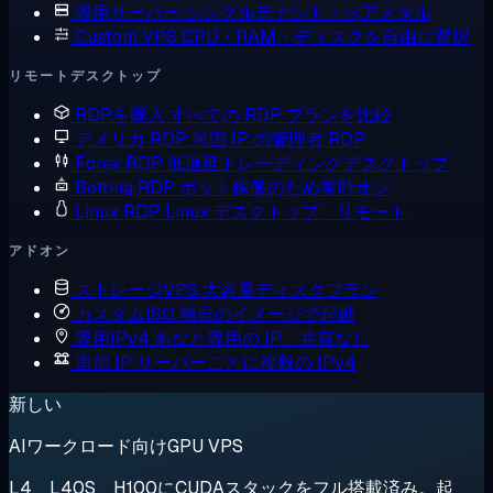
専用サーバー
シングルテナント・ベアメタル
Custom VPS
CPU・RAM・ディスクを自由に選択
リモートデスクトップ
RDPを購入
すべての RDP プランを比較
アメリカ RDP
米国 IP の管理者 RDP
Forex RDP
低遅延トレーディングデスクトップ
Botting RDP
ボット稼働のため常時オン
Linux RDP
Linux デスクトップ、リモート
アドオン
ストレージVPS
大容量ディスクプラン
カスタムISO
独自のイメージで起動
専用IPv4
あなた専用の IP、共有なし
追加 IP
サーバーごとに複数の IPv4
新しい
AIワークロード向けGPU VPS
L4、L40S、H100にCUDAスタックをフル搭載済み。起