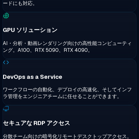
ードにも対応。
お申し込みを受け付けました
送信できませんでした
B2Bチームが内容を確認し、1営業日以内にご返答いたしま
直接メールでのお問い合わせはこちら：
す。
sales@cloudzy.com
.
GPU ソリューション
AI・分析・動画レンダリング向けの高性能コンピューティ
ング。A100、RTX 5090、RTX 4090。
DevOps as a Service
ワークフローの自動化、デプロイの高速化、そしてインフ
ラ管理をエンジニアチームに任せることができます。
セキュアな RDP アクセス
分散チーム向けの暗号化リモートデスクトップアクセス。