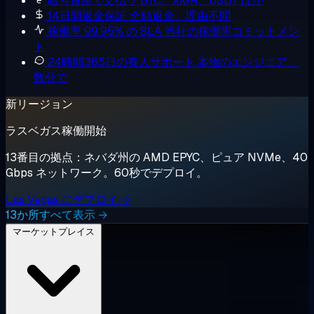
暗号資産で支払う
BTC、XMR、USDT ほか
14日間返金保証
全額返金、理由不問
稼働率 99.95% の SLA
当社の稼働率コミットメン
ト
24時間365日の有人サポート
本物のエンジニア、
数分で
新リージョン
ラスベガス稼働開始
13番目の拠点：ネバダ州の AMD EPYC、ピュア NVMe、40
Gbps ネットワーク。60秒でデプロイ。
Las Vegas にデプロイ →
13か所すべて表示 →
マーケットプレイス