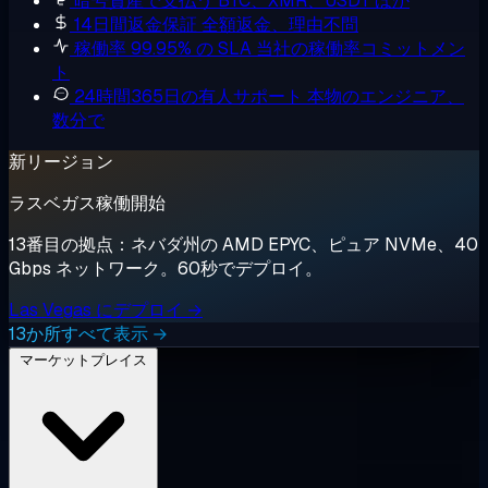
暗号資産で支払う
BTC、XMR、USDT ほか
14日間返金保証
全額返金、理由不問
稼働率 99.95% の SLA
当社の稼働率コミットメン
ト
24時間365日の有人サポート
本物のエンジニア、
数分で
新リージョン
ラスベガス稼働開始
13番目の拠点：ネバダ州の AMD EPYC、ピュア NVMe、40
Gbps ネットワーク。60秒でデプロイ。
Las Vegas にデプロイ →
13か所すべて表示 →
マーケットプレイス