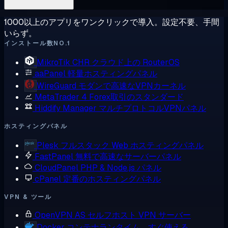
1000以上のアプリをワンクリックで導入。設定不要、手間
いらず。
インストール数NO.1
MikroTik CHR
クラウド上の RouterOS
aaPanel
軽量ホスティングパネル
WireGuard
モダンで高速なVPNカーネル
MetaTrader 4
Forex取引のスタンダード
Hiddify Manager
マルチプロトコルVPNパネル
ホスティングパネル
Plesk
フルスタック Web ホスティングパネル
FastPanel
無料で高速なサーバーパネル
CloudPanel
PHP & Node.js パネル
cPanel
定番のホスティングパネル
VPN & ツール
OpenVPN AS
セルフホスト VPN サーバー
Docker
コンテナランタイム、すぐ使える