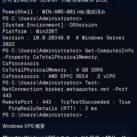
から
$3.48/mo
· 50% off · Trial license or BYOL
PowerShell · WIN-AMS-001
rdp 接続済み
PS C:\Users\Administrator>
[System.Environment]::OSVersion
Platform : Win32NT
Version : 10.0.20348.0 # Windows Server
2022
PS C:\Users\Administrator>
Get-ComputerInfo
-Property CsTotalPhysicalMemory,
CsProcessors
CsTotalPhysicalMemory : 4 GB DDR5
CsProcessors : AMD EPYC 9554 · 2 vCPU
PS C:\Users\Administrator>
Test-
NetConnection broker.metaquotes.net -Port
443
RemotePort : 443 · TcpTestSucceeded : True
· PingReplyDetails (RTT) :
3 ms
PS C:\Users\Administrator>
_
Windows VPS 概要