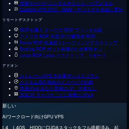
専用サーバー
シングルテナント・ベアメタル
Custom VPS
CPU・RAM・ディスクを自由に選択
リモートデスクトップ
RDPを購入
すべての RDP プランを比較
アメリカ RDP
米国 IP の管理者 RDP
Forex RDP
低遅延トレーディングデスクトップ
Botting RDP
ボット稼働のため常時オン
Linux RDP
Linux デスクトップ、リモート
アドオン
ストレージVPS
大容量ディスクプラン
カスタムISO
独自のイメージで起動
専用IPv4
あなた専用の IP、共有なし
追加 IP
サーバーごとに複数の IPv4
新しい
AIワークロード向けGPU VPS
L4、L40S、H100にCUDAスタックをフル搭載済み。起