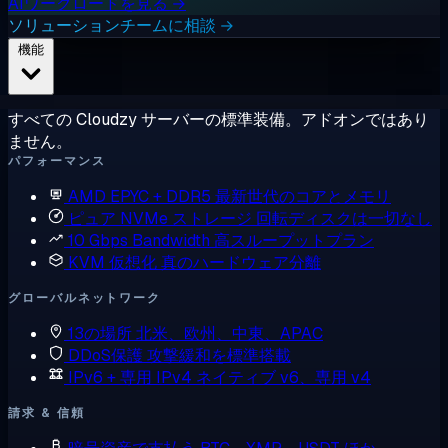
AIワークロードを見る →
ソリューションチームに相談 →
機能
すべての Cloudzy サーバーの標準装備。アドオンではあり
ません。
パフォーマンス
AMD EPYC + DDR5
最新世代のコアとメモリ
ピュア NVMe ストレージ
回転ディスクは一切なし
10 Gbps Bandwidth
高スループットプラン
KVM 仮想化
真のハードウェア分離
グローバルネットワーク
13の場所
北米、欧州、中東、APAC
DDoS保護
攻撃緩和を標準搭載
IPv6 + 専用 IPv4
ネイティブ v6、専用 v4
請求 & 信頼