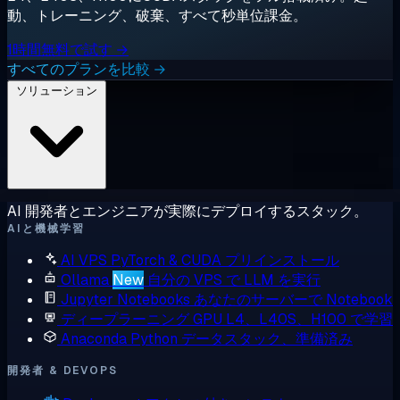
動、トレーニング、破棄、すべて秒単位課金。
1時間無料で試す →
すべてのプランを比較 →
ソリューション
AI 開発者とエンジニアが実際にデプロイするスタック。
AIと機械学習
AI VPS
PyTorch & CUDA プリインストール
Ollama
New
自分の VPS で LLM を実行
Jupyter Notebooks
あなたのサーバーで Notebook
ディープラーニング GPU
L4、L40S、H100 で学習
Anaconda
Python データスタック、準備済み
開発者 & DEVOPS