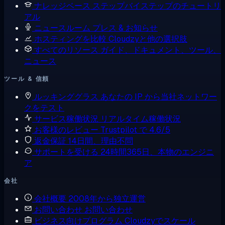
ナレッジベース
ステップバイステップのチュートリ
アル
ニュースルーム
プレス & お知らせ
ホスティングを比較
Cloudzyと他の選択肢
すべてのリソース
ガイド、ドキュメント、ツール、
ニュース
ツール & 信頼
ルッキンググラス
あなたの IP から当社ネットワー
クをテスト
サービス稼働状況
リアルタイム稼働状況
お客様のレビュー
Trustpilot で 4.6/5
返金保証
14日間、理由不問
サポートを受ける
24時間365日、本物のエンジニ
ア
会社
会社概要
2008年から独立運営
お問い合わせ
お問い合わせ
ビジネス向けプログラム
Cloudzyでスケール