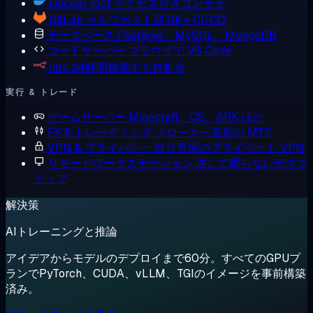
Docker
root アクセス付きコンテナ
GitLab
セルフホスト型 Git + CI/CD
データベース
Postgres、MySQL、MongoDB
コードサーバー
ブラウザで VS Code
n8n
24時間稼働する自動化
実行 & トレード
ゲームサーバー
Minecraft、CS、ARK ほか
FX & トレーディング
ブローカー直近の MT5
VPN & プライバシー
自分専用のプライベート VPN
リモートワークステーション
決して眠らないデスク
トップ
解決策
AIトレーニングと推論
アイデアからモデルのデプロイまで60分。すべてのGPUプ
ランでPyTorch、CUDA、vLLM、TGIのイメージを事前構築
済み。