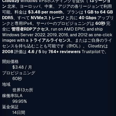
Cloudzy
Windows VPSホスティングを提供（
13リージョ
ン
北米、ヨーロッパ、中東、 アジアの各リージョンで利用
可能。料金は
$3.48 per month
。プランは
1 GB to 64 GB
DDR5
、すべて
NVMeストレージ
と共に
40 Gbps
アップリ
ンクと専用IPv4。サーバーのプロビジョニングは
60秒
完
全に
管理者RDPアクセス
, run on AMD EPYC, and ship
Windows Server 2022, 2019, 2016, and 2012 as one-click
images with a
トライアルライセンス
、またはご自身のライ
センスを持ち込むことも可能です（BYOL）。 Cloudzyは
2008
評価は
4.6 / 5
by
764+ reviewers
Trustpilotで。
開始価格
$3.48 / 月
プロビジョニング
60秒
地域
世界13カ所
稼働率SLA
99.95%
返金保証
14日間