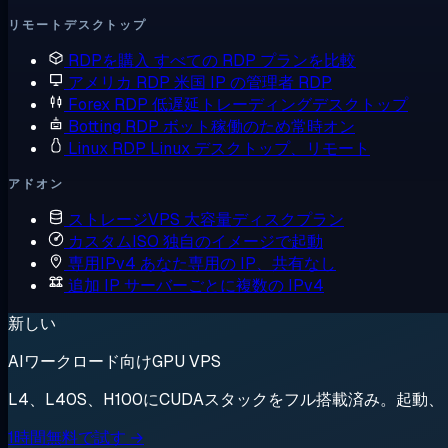
リモートデスクトップ
RDPを購入
すべての RDP プランを比較
アメリカ RDP
米国 IP の管理者 RDP
Forex RDP
低遅延トレーディングデスクトップ
Botting RDP
ボット稼働のため常時オン
Linux RDP
Linux デスクトップ、リモート
アドオン
ストレージVPS
大容量ディスクプラン
カスタムISO
独自のイメージで起動
専用IPv4
あなた専用の IP、共有なし
追加 IP
サーバーごとに複数の IPv4
新しい
AIワークロード向けGPU VPS
L4、L40S、H100にCUDAスタックをフル搭載済み。起
1時間無料で試す →