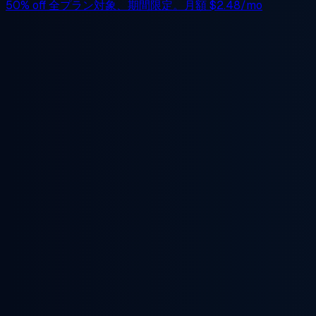
50% off
全プラン対象、期間限定。月額
$2.48/mo