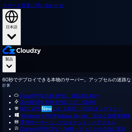
サポート
営業に問い合わせる
日本語
製品
60秒でデプロイできる本物のサーバー。アップセルの迷路な
計算
Cloud VPS
共有 EPYC、月額 $2.48〜
高性能VPS
専用 EPYC コア、DDR5
GPU VPS
New
L4、L40S、H100 オンデマンド
Windows VPS
Windows Server、完全な管理者権限
専用サーバー
シングルテナント・ベアメタル
Custom VPS
CPU・RAM・ディスクを自由に選択