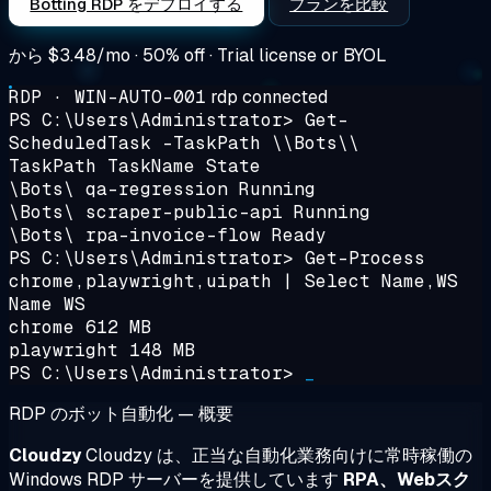
Botting RDP をデプロイする
プランを比較
から
$3.48/mo
· 50% off · Trial license or BYOL
RDP · WIN-AUTO-001
rdp connected
PS C:\Users\Administrator>
Get-
ScheduledTask -TaskPath \\Bots\\
TaskPath TaskName State
\Bots\ qa-regression
Running
\Bots\ scraper-public-api
Running
\Bots\ rpa-invoice-flow Ready
PS C:\Users\Administrator>
Get-Process
chrome,playwright,uipath | Select Name,WS
Name WS
chrome 612 MB
playwright 148 MB
PS C:\Users\Administrator>
_
RDP のボット自動化 — 概要
Cloudzy
Cloudzy は、正当な自動化業務向けに常時稼働の
Windows RDP サーバーを提供しています
RPA、Webスク