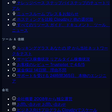
ナレッジベース
ステップバイステップのチュートリ
アル
ニュースルーム
プレス & お知らせ
ホスティングを比較
Cloudzyと他の選択肢
すべてのリソース
ガイド、ドキュメント、ツール、
ニュース
ツール & 信頼
ルッキンググラス
あなたの IP から当社ネットワー
クをテスト
サービス稼働状況
リアルタイム稼働状況
お客様のレビュー
Trustpilot で 4.6/5
返金保証
14日間、理由不問
サポートを受ける
24時間365日、本物のエンジニ
ア
会社
会社概要
2008年から独立運営
お問い合わせ
お問い合わせ
ビジネス向けプログラム
Cloudzyでスケール