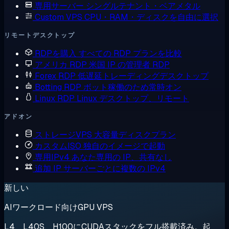
専用サーバー
シングルテナント・ベアメタル
Custom VPS
CPU・RAM・ディスクを自由に選択
リモートデスクトップ
RDPを購入
すべての RDP プランを比較
アメリカ RDP
米国 IP の管理者 RDP
Forex RDP
低遅延トレーディングデスクトップ
Botting RDP
ボット稼働のため常時オン
Linux RDP
Linux デスクトップ、リモート
アドオン
ストレージVPS
大容量ディスクプラン
カスタムISO
独自のイメージで起動
専用IPv4
あなた専用の IP、共有なし
追加 IP
サーバーごとに複数の IPv4
新しい
AIワークロード向けGPU VPS
L4、L40S、H100にCUDAスタックをフル搭載済み。起