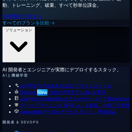
動、トレーニング、破棄、すべて秒単位課金。
1時間無料で試す →
すべてのプランを比較 →
ソリューション
AI 開発者とエンジニアが実際にデプロイするスタック。
AIと機械学習
AI VPS
PyTorch & CUDA プリインストール
Ollama
New
自分の VPS で LLM を実行
Jupyter Notebooks
あなたのサーバーで Notebook
ディープラーニング GPU
L4、L40S、H100 で学習
Anaconda
Python データスタック、準備済み
開発者 & DEVOPS