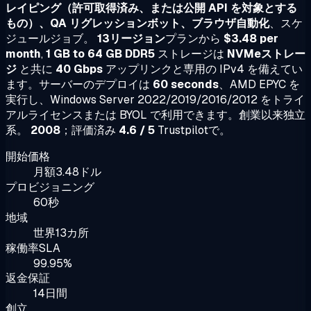
レイピング（許可取得済み、または公開 API を対象とする
もの）、QA リグレッションボット、ブラウザ自動化
、スケ
ジュールジョブ。
13リージョン
プランから
$3.48 per
month
,
1 GB to 64 GB DDR5
ストレージは
NVMeストレー
ジ
と共に
40 Gbps
アップリンクと専用の IPv4 を備えてい
ます。サーバーのデプロイは
60 seconds
、AMD EPYC を
実行し、Windows Server 2022/2019/2016/2012 をトライ
アルライセンスまたは BYOL で利用できます。創業以来独立
系。
2008
；評価済み
4.6 / 5
Trustpilotで。
開始価格
月額3.48ドル
プロビジョニング
60秒
地域
世界13カ所
稼働率SLA
99.95%
返金保証
14日間
創立