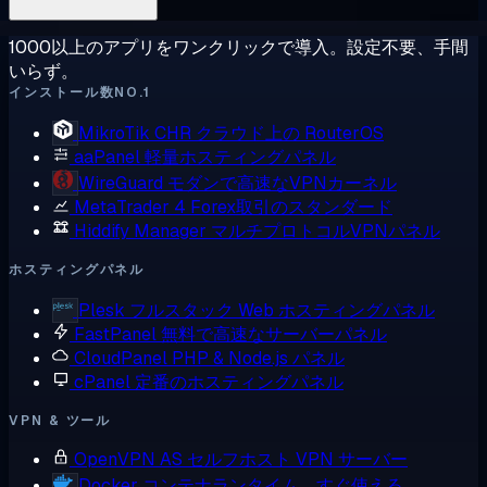
1000以上のアプリをワンクリックで導入。設定不要、手間
いらず。
インストール数NO.1
MikroTik CHR
クラウド上の RouterOS
aaPanel
軽量ホスティングパネル
WireGuard
モダンで高速なVPNカーネル
MetaTrader 4
Forex取引のスタンダード
Hiddify Manager
マルチプロトコルVPNパネル
ホスティングパネル
Plesk
フルスタック Web ホスティングパネル
FastPanel
無料で高速なサーバーパネル
CloudPanel
PHP & Node.js パネル
cPanel
定番のホスティングパネル
VPN & ツール
OpenVPN AS
セルフホスト VPN サーバー
Docker
コンテナランタイム、すぐ使える