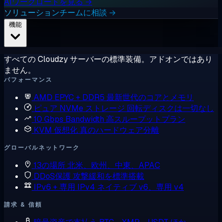
AIワークロードを見る →
ソリューションチームに相談 →
機能
すべての Cloudzy サーバーの標準装備。アドオンではあり
ません。
パフォーマンス
AMD EPYC + DDR5
最新世代のコアとメモリ
ピュア NVMe ストレージ
回転ディスクは一切なし
10 Gbps Bandwidth
高スループットプラン
KVM 仮想化
真のハードウェア分離
グローバルネットワーク
13の場所
北米、欧州、中東、APAC
DDoS保護
攻撃緩和を標準搭載
IPv6 + 専用 IPv4
ネイティブ v6、専用 v4
請求 & 信頼