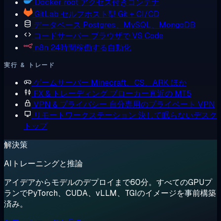
Docker
root アクセス付きコンテナ
GitLab
セルフホスト型 Git + CI/CD
データベース
Postgres、MySQL、MongoDB
コードサーバー
ブラウザで VS Code
n8n
24時間稼働する自動化
実行 & トレード
ゲームサーバー
Minecraft、CS、ARK ほか
FX & トレーディング
ブローカー直近の MT5
VPN & プライバシー
自分専用のプライベート VPN
リモートワークステーション
決して眠らないデスク
トップ
解決策
AIトレーニングと推論
アイデアからモデルのデプロイまで60分。すべてのGPUプ
ランでPyTorch、CUDA、vLLM、TGIのイメージを事前構築
済み。