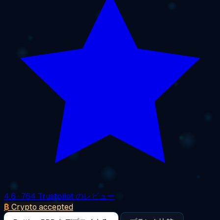
4.6
· 764 Trustpilot のレビュー
₿
Crypto accepted