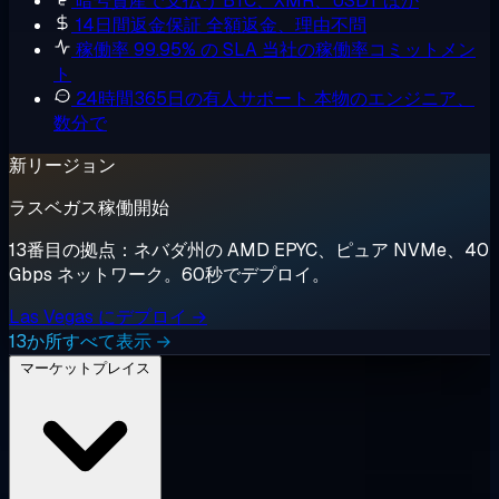
暗号資産で支払う
BTC、XMR、USDT ほか
14日間返金保証
全額返金、理由不問
稼働率 99.95% の SLA
当社の稼働率コミットメン
ト
24時間365日の有人サポート
本物のエンジニア、
数分で
新リージョン
ラスベガス稼働開始
13番目の拠点：ネバダ州の AMD EPYC、ピュア NVMe、40
Gbps ネットワーク。60秒でデプロイ。
Las Vegas にデプロイ →
13か所すべて表示 →
マーケットプレイス