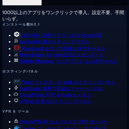
1000以上のアプリをワンクリックで導入。設定不要、手間
いらず。
インストール数NO.1
MikroTik CHR
クラウド上の RouterOS
aaPanel
軽量ホスティングパネル
WireGuard
モダンで高速なVPNカーネル
MetaTrader 4
Forex取引のスタンダード
Hiddify Manager
マルチプロトコルVPNパネル
ホスティングパネル
Plesk
フルスタック Web ホスティングパネル
FastPanel
無料で高速なサーバーパネル
CloudPanel
PHP & Node.js パネル
cPanel
定番のホスティングパネル
VPN & ツール
OpenVPN AS
セルフホスト VPN サーバー
Docker
コンテナランタイム、すぐ使える