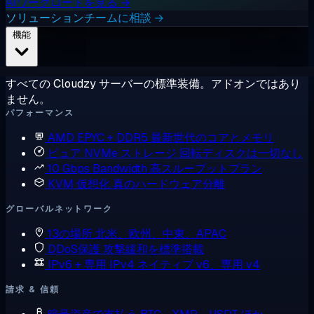
AIワークロードを見る →
ソリューションチームに相談 →
機能
すべての Cloudzy サーバーの標準装備。アドオンではあり
ません。
パフォーマンス
AMD EPYC + DDR5
最新世代のコアとメモリ
ピュア NVMe ストレージ
回転ディスクは一切なし
10 Gbps Bandwidth
高スループットプラン
KVM 仮想化
真のハードウェア分離
グローバルネットワーク
13の場所
北米、欧州、中東、APAC
DDoS保護
攻撃緩和を標準搭載
IPv6 + 専用 IPv4
ネイティブ v6、専用 v4
請求 & 信頼