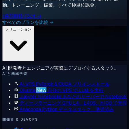
動、トレーニング、破棄、すべて秒単位課金。
1時間無料で試す →
すべてのプランを比較 →
ソリューション
AI 開発者とエンジニアが実際にデプロイするスタック。
AIと機械学習
AI VPS
PyTorch & CUDA プリインストール
Ollama
New
自分の VPS で LLM を実行
Jupyter Notebooks
あなたのサーバーで Notebook
ディープラーニング GPU
L4、L40S、H100 で学習
Anaconda
Python データスタック、準備済み
開発者 & DEVOPS