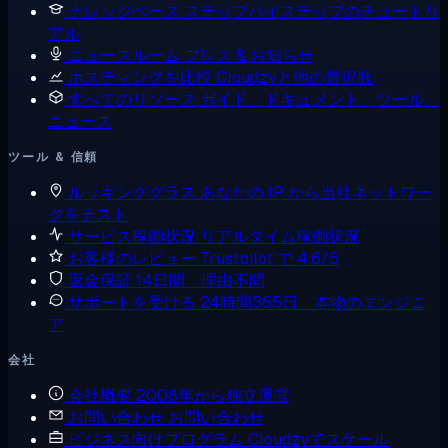
ナレッジベース
ステップバイステップのチュートリ
アル
ニュースルーム
プレス & お知らせ
ホスティングを比較
Cloudzyと他の選択肢
すべてのリソース
ガイド、ドキュメント、ツール、
ニュース
ツール & 信頼
ルッキンググラス
あなたの IP から当社ネットワー
クをテスト
サービス稼働状況
リアルタイム稼働状況
お客様のレビュー
Trustpilot で 4.6/5
返金保証
14日間、理由不問
サポートを受ける
24時間365日、本物のエンジニ
ア
会社
会社概要
2008年から独立運営
お問い合わせ
お問い合わせ
ビジネス向けプログラム
Cloudzyでスケール