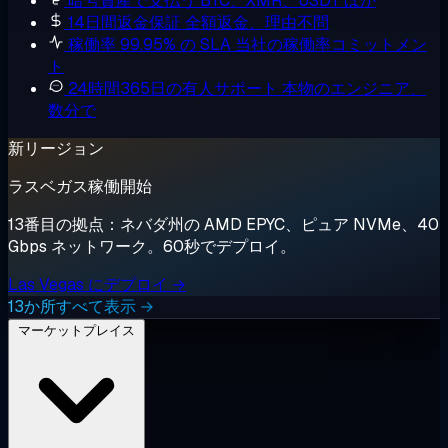
暗号資産で支払う
BTC、XMR、USDT ほか
14日間返金保証
全額返金、理由不問
稼働率 99.95% の SLA
当社の稼働率コミットメン
ト
24時間365日の有人サポート
本物のエンジニア、
数分で
新リージョン
ラスベガス稼働開始
13番目の拠点：ネバダ州の AMD EPYC、ピュア NVMe、40
Gbps ネットワーク。60秒でデプロイ。
Las Vegas にデプロイ →
13か所すべて表示 →
マーケットプレイス