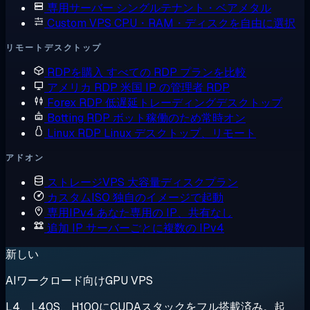
専用サーバー
シングルテナント・ベアメタル
Custom VPS
CPU・RAM・ディスクを自由に選択
リモートデスクトップ
RDPを購入
すべての RDP プランを比較
アメリカ RDP
米国 IP の管理者 RDP
Forex RDP
低遅延トレーディングデスクトップ
Botting RDP
ボット稼働のため常時オン
Linux RDP
Linux デスクトップ、リモート
アドオン
ストレージVPS
大容量ディスクプラン
カスタムISO
独自のイメージで起動
専用IPv4
あなた専用の IP、共有なし
追加 IP
サーバーごとに複数の IPv4
新しい
AIワークロード向けGPU VPS
L4、L40S、H100にCUDAスタックをフル搭載済み。起