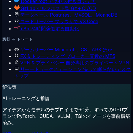
Docker
root アクセス付きコンテナ
GitLab
セルフホスト型 Git + CI/CD
データベース
Postgres、MySQL、MongoDB
コードサーバー
ブラウザで VS Code
n8n
24時間稼働する自動化
実行 & トレード
ゲームサーバー
Minecraft、CS、ARK ほか
FX & トレーディング
ブローカー直近の MT5
VPN & プライバシー
自分専用のプライベート VPN
リモートワークステーション
決して眠らないデスク
トップ
解決策
AIトレーニングと推論
アイデアからモデルのデプロイまで60分。すべてのGPUプ
ランでPyTorch、CUDA、vLLM、TGIのイメージを事前構築
済み。