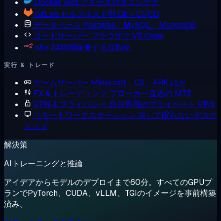
Docker
root アクセス付きコンテナ
GitLab
セルフホスト型 Git + CI/CD
データベース
Postgres、MySQL、MongoDB
コードサーバー
ブラウザで VS Code
n8n
24時間稼働する自動化
実行 & トレード
ゲームサーバー
Minecraft、CS、ARK ほか
FX & トレーディング
ブローカー直近の MT5
VPN & プライバシー
自分専用のプライベート VPN
リモートワークステーション
決して眠らないデスク
トップ
解決策
AIトレーニングと推論
アイデアからモデルのデプロイまで60分。すべてのGPUプ
ランでPyTorch、CUDA、vLLM、TGIのイメージを事前構築
済み。