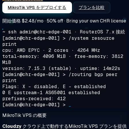
MikroTik VPS をデプロイする
プランを比較
開始価格
$2.48/mo
· 50% off · Bring your own CHR license
~ ssh admin@chr-edge-001 · RouterOS 7.x
接続
[admin@chr-edge-001] >
/system resource
print
cpu: AMD EPYC · 2 cores · 4264 MHz
total-memory: 4096 MiB · free-memory: 3812
MiB
version: 7.15.3 (stable) · uptime: 14m22s
[admin@chr-edge-001] >
/routing bgp peer
print
Flags: X - disabled, E - established
0 E upstream-1 AS65001 established
prefixes-received: 412
[admin@chr-edge-001] >
_
MikroTik VPS の概要
Cloudzy
クラウド上で動作するMikroTik VPS プランを提供