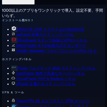
1000以上のアプリをワンクリックで導入。設定不要、手間
いらず。
インストール数NO.1
MikroTik CHR
クラウド上の RouterOS
aaPanel
軽量ホスティングパネル
WireGuard
モダンで高速なVPNカーネル
MetaTrader 4
Forex取引のスタンダード
Hiddify Manager
マルチプロトコルVPNパネル
ホスティングパネル
Plesk
フルスタック Web ホスティングパネル
FastPanel
無料で高速なサーバーパネル
CloudPanel
PHP & Node.js パネル
cPanel
定番のホスティングパネル
VPN & ツール
OpenVPN AS
セルフホスト VPN サーバー
Docker
コンテナランタイム、すぐ使える