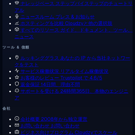
ナレッジベース
ステップバイステップのチュートリ
アル
ニュースルーム
プレス & お知らせ
ホスティングを比較
Cloudzyと他の選択肢
すべてのリソース
ガイド、ドキュメント、ツール、
ニュース
ツール & 信頼
ルッキンググラス
あなたの IP から当社ネットワー
クをテスト
サービス稼働状況
リアルタイム稼働状況
お客様のレビュー
Trustpilot で 4.6/5
返金保証
14日間、理由不問
サポートを受ける
24時間365日、本物のエンジニ
ア
会社
会社概要
2008年から独立運営
お問い合わせ
お問い合わせ
ビジネス向けプログラム
Cloudzyでスケール