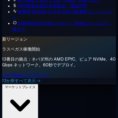
暗号資産で支払う
BTC、XMR、USDT ほか
14日間返金保証
全額返金、理由不問
稼働率 99.95% の SLA
当社の稼働率コミットメン
ト
24時間365日の有人サポート
本物のエンジニア、
数分で
新リージョン
ラスベガス稼働開始
13番目の拠点：ネバダ州の AMD EPYC、ピュア NVMe、40
Gbps ネットワーク。60秒でデプロイ。
Las Vegas にデプロイ →
13か所すべて表示 →
マーケットプレイス