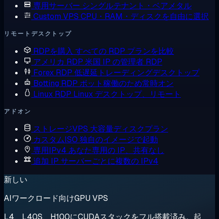
専用サーバー
シングルテナント・ベアメタル
Custom VPS
CPU・RAM・ディスクを自由に選択
リモートデスクトップ
RDPを購入
すべての RDP プランを比較
アメリカ RDP
米国 IP の管理者 RDP
Forex RDP
低遅延トレーディングデスクトップ
Botting RDP
ボット稼働のため常時オン
Linux RDP
Linux デスクトップ、リモート
アドオン
ストレージVPS
大容量ディスクプラン
カスタムISO
独自のイメージで起動
専用IPv4
あなた専用の IP、共有なし
追加 IP
サーバーごとに複数の IPv4
新しい
AIワークロード向けGPU VPS
L4、L40S、H100にCUDAスタックをフル搭載済み。起