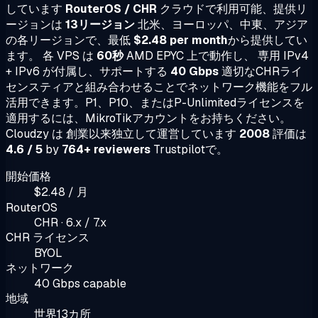
しています
RouterOS / CHR
クラウドで利用可能、提供リ
ージョンは
13リージョン
北米、ヨーロッパ、中東、アジア
の各リージョンで、最低
$2.48 per month
から提供してい
ます。 各 VPS は
60秒
AMD EPYC 上で動作し、 専用 IPv4
+ IPv6 が付属し、サポートする
40 Gbps
適切なCHRライ
センスティアと組み合わせることでネットワーク機能をフル
活用できます。P1、P10、またはP-Unlimitedライセンスを
適用するには、MikroTikアカウントをお持ちください。
Cloudzy は 創業以来独立して運営しています
2008
評価は
4.6 / 5
by
764+ reviewers
Trustpilotで。
開始価格
$2.48 / 月
RouterOS
CHR · 6.x / 7.x
CHR ライセンス
BYOL
ネットワーク
40 Gbps capable
地域
世界13カ所