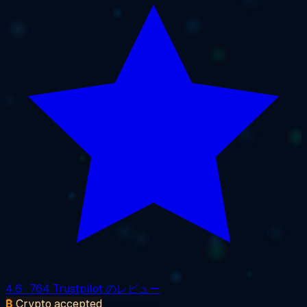
4.6
· 764 Trustpilot のレビュー
₿
Crypto accepted