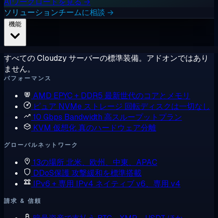
AIワークロードを見る →
ソリューションチームに相談 →
機能
すべての Cloudzy サーバーの標準装備。アドオンではあり
ません。
パフォーマンス
AMD EPYC + DDR5
最新世代のコアとメモリ
ピュア NVMe ストレージ
回転ディスクは一切なし
10 Gbps Bandwidth
高スループットプラン
KVM 仮想化
真のハードウェア分離
グローバルネットワーク
13の場所
北米、欧州、中東、APAC
DDoS保護
攻撃緩和を標準搭載
IPv6 + 専用 IPv4
ネイティブ v6、専用 v4
請求 & 信頼