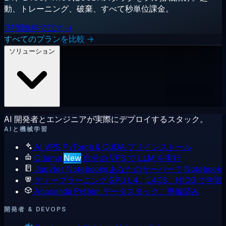
動、トレーニング、破棄、すべて秒単位課金。
1時間無料で試す →
すべてのプランを比較 →
ソリューション
AI 開発者とエンジニアが実際にデプロイするスタック。
AIと機械学習
AI VPS
PyTorch & CUDA プリインストール
Ollama
New
自分の VPS で LLM を実行
Jupyter Notebooks
あなたのサーバーで Notebook
ディープラーニング GPU
L4、L40S、H100 で学習
Anaconda
Python データスタック、準備済み
開発者 & DEVOPS