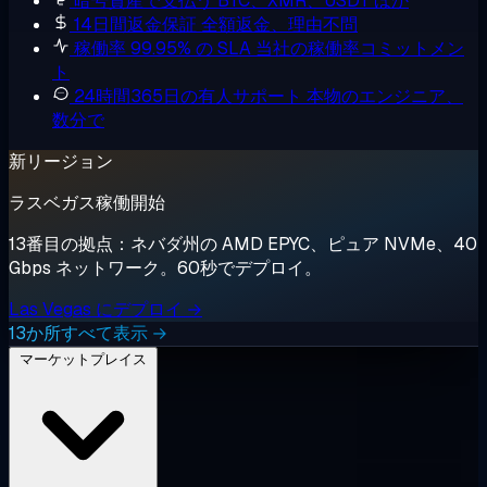
暗号資産で支払う
BTC、XMR、USDT ほか
14日間返金保証
全額返金、理由不問
稼働率 99.95% の SLA
当社の稼働率コミットメン
ト
24時間365日の有人サポート
本物のエンジニア、
数分で
新リージョン
ラスベガス稼働開始
13番目の拠点：ネバダ州の AMD EPYC、ピュア NVMe、40
Gbps ネットワーク。60秒でデプロイ。
Las Vegas にデプロイ →
13か所すべて表示 →
マーケットプレイス