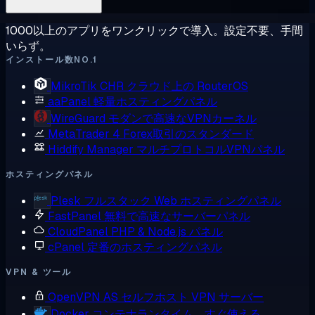
1000以上のアプリをワンクリックで導入。設定不要、手間
いらず。
インストール数NO.1
MikroTik CHR
クラウド上の RouterOS
aaPanel
軽量ホスティングパネル
WireGuard
モダンで高速なVPNカーネル
MetaTrader 4
Forex取引のスタンダード
Hiddify Manager
マルチプロトコルVPNパネル
ホスティングパネル
Plesk
フルスタック Web ホスティングパネル
FastPanel
無料で高速なサーバーパネル
CloudPanel
PHP & Node.js パネル
cPanel
定番のホスティングパネル
VPN & ツール
OpenVPN AS
セルフホスト VPN サーバー
Docker
コンテナランタイム、すぐ使える