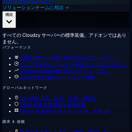
AIワークロードを見る →
ソリューションチームに相談 →
機能
すべての Cloudzy サーバーの標準装備。アドオンではあり
ません。
パフォーマンス
AMD EPYC + DDR5
最新世代のコアとメモリ
ピュア NVMe ストレージ
回転ディスクは一切なし
10 Gbps Bandwidth
高スループットプラン
KVM 仮想化
真のハードウェア分離
グローバルネットワーク
13の場所
北米、欧州、中東、APAC
DDoS保護
攻撃緩和を標準搭載
IPv6 + 専用 IPv4
ネイティブ v6、専用 v4
請求 & 信頼