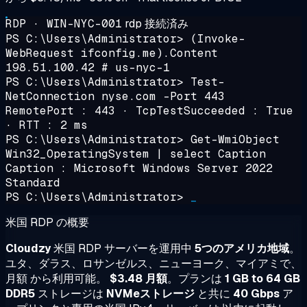
RDP · WIN-NYC-001
rdp 接続済み
PS C:\Users\Administrator>
(Invoke-
WebRequest ifconfig.me).Content
198.51.100.42
# us-nyc-1
PS C:\Users\Administrator>
Test-
NetConnection nyse.com -Port 443
RemotePort : 443 · TcpTestSucceeded : True
· RTT :
2 ms
PS C:\Users\Administrator>
Get-WmiObject
Win32_OperatingSystem | select Caption
Caption : Microsoft Windows Server 2022
Standard
PS C:\Users\Administrator>
_
米国 RDP の概要
Cloudzy
米国 RDP サーバーを運用中
5つのアメリカ地域
。
ユタ、ダラス、ロサンゼルス、ニューヨーク、マイアミで、
月額 から利用可能。
$3.48 月額
。プランは
1 GB to 64 GB
DDR5
ストレージは
NVMeストレージ
と共に
40 Gbps
ア