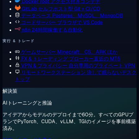
Docker
root アクセス付きコンテナ
GitLab
セルフホスト型 Git + CI/CD
データベース
Postgres、MySQL、MongoDB
コードサーバー
ブラウザで VS Code
n8n
24時間稼働する自動化
実行 & トレード
ゲームサーバー
Minecraft、CS、ARK ほか
FX & トレーディング
ブローカー直近の MT5
VPN & プライバシー
自分専用のプライベート VPN
リモートワークステーション
決して眠らないデスク
トップ
解決策
AIトレーニングと推論
アイデアからモデルのデプロイまで60分。すべてのGPUプ
ランでPyTorch、CUDA、vLLM、TGIのイメージを事前構築
済み。