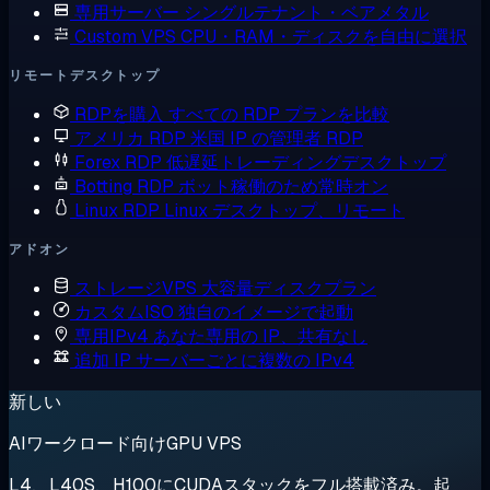
専用サーバー
シングルテナント・ベアメタル
Custom VPS
CPU・RAM・ディスクを自由に選択
リモートデスクトップ
RDPを購入
すべての RDP プランを比較
アメリカ RDP
米国 IP の管理者 RDP
Forex RDP
低遅延トレーディングデスクトップ
Botting RDP
ボット稼働のため常時オン
Linux RDP
Linux デスクトップ、リモート
アドオン
ストレージVPS
大容量ディスクプラン
カスタムISO
独自のイメージで起動
専用IPv4
あなた専用の IP、共有なし
追加 IP
サーバーごとに複数の IPv4
新しい
AIワークロード向けGPU VPS
L4、L40S、H100にCUDAスタックをフル搭載済み。起