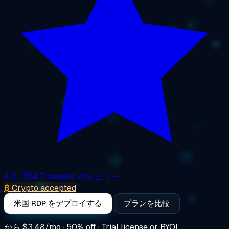
4.6
· 764 Trustpilot のレビュー
₿
Crypto accepted
米国 RDP をデプロイする
プランを比較
から
$3.48/mo
· 50% off · Trial license or BYOL