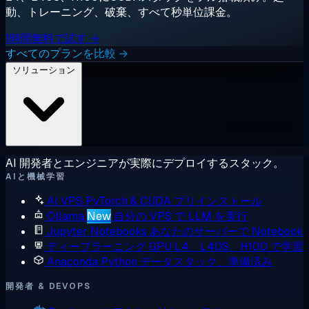
動、トレーニング、破棄、すべて秒単位課金。
1時間無料で試す →
すべてのプランを比較 →
ソリューション
AI 開発者とエンジニアが実際にデプロイするスタック。
AIと機械学習
AI VPS
PyTorch & CUDA プリインストール
Ollama
New
自分の VPS で LLM を実行
Jupyter Notebooks
あなたのサーバーで Notebook
ディープラーニング GPU
L4、L40S、H100 で学習
Anaconda
Python データスタック、準備済み
開発者 & DEVOPS