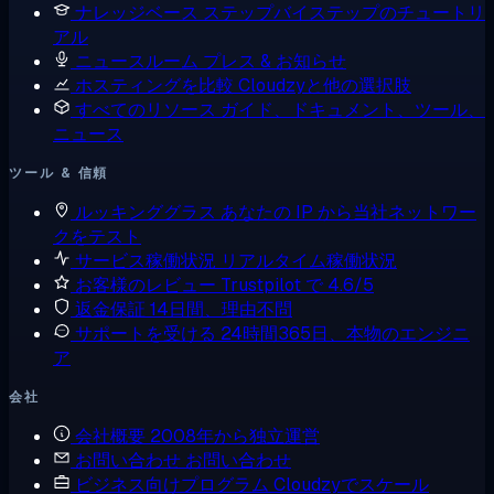
ナレッジベース
ステップバイステップのチュートリ
アル
ニュースルーム
プレス & お知らせ
ホスティングを比較
Cloudzyと他の選択肢
すべてのリソース
ガイド、ドキュメント、ツール、
ニュース
ツール & 信頼
ルッキンググラス
あなたの IP から当社ネットワー
クをテスト
サービス稼働状況
リアルタイム稼働状況
お客様のレビュー
Trustpilot で 4.6/5
返金保証
14日間、理由不問
サポートを受ける
24時間365日、本物のエンジニ
ア
会社
会社概要
2008年から独立運営
お問い合わせ
お問い合わせ
ビジネス向けプログラム
Cloudzyでスケール