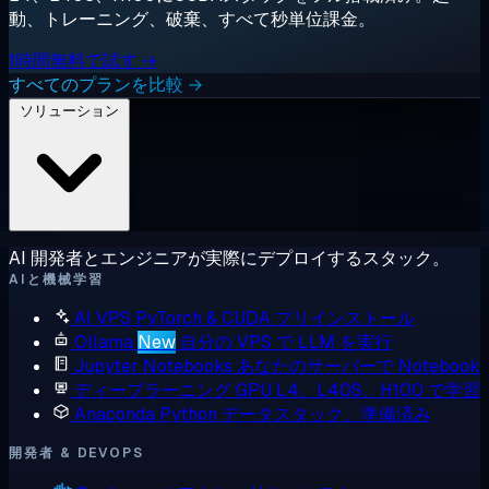
動、トレーニング、破棄、すべて秒単位課金。
1時間無料で試す →
すべてのプランを比較 →
ソリューション
AI 開発者とエンジニアが実際にデプロイするスタック。
AIと機械学習
AI VPS
PyTorch & CUDA プリインストール
Ollama
New
自分の VPS で LLM を実行
Jupyter Notebooks
あなたのサーバーで Notebook
ディープラーニング GPU
L4、L40S、H100 で学習
Anaconda
Python データスタック、準備済み
開発者 & DEVOPS