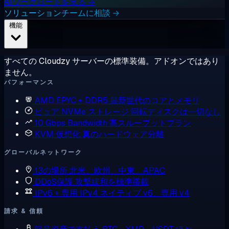
AIワークロードを見る →
ソリューションチームに相談 →
機能
すべての Cloudzy サーバーの標準装備。アドオンではあり
ません。
パフォーマンス
AMD EPYC + DDR5
最新世代のコアとメモリ
ピュア NVMe ストレージ
回転ディスクは一切なし
10 Gbps Bandwidth
高スループットプラン
KVM 仮想化
真のハードウェア分離
グローバルネットワーク
13の場所
北米、欧州、中東、APAC
DDoS保護
攻撃緩和を標準搭載
IPv6 + 専用 IPv4
ネイティブ v6、専用 v4
請求 & 信頼