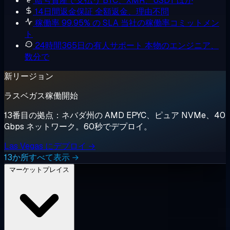
暗号資産で支払う
BTC、XMR、USDT ほか
14日間返金保証
全額返金、理由不問
稼働率 99.95% の SLA
当社の稼働率コミットメン
ト
24時間365日の有人サポート
本物のエンジニア、
数分で
新リージョン
ラスベガス稼働開始
13番目の拠点：ネバダ州の AMD EPYC、ピュア NVMe、40
Gbps ネットワーク。60秒でデプロイ。
Las Vegas にデプロイ →
13か所すべて表示 →
マーケットプレイス