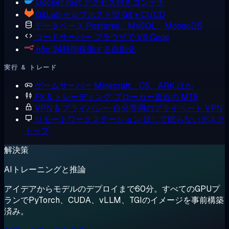
Docker
root アクセス付きコンテナ
GitLab
セルフホスト型 Git + CI/CD
データベース
Postgres、MySQL、MongoDB
コードサーバー
ブラウザで VS Code
n8n
24時間稼働する自動化
実行 & トレード
ゲームサーバー
Minecraft、CS、ARK ほか
FX & トレーディング
ブローカー直近の MT5
VPN & プライバシー
自分専用のプライベート VPN
リモートワークステーション
決して眠らないデスク
トップ
解決策
AIトレーニングと推論
アイデアからモデルのデプロイまで60分。すべてのGPUプ
ランでPyTorch、CUDA、vLLM、TGIのイメージを事前構築
済み。