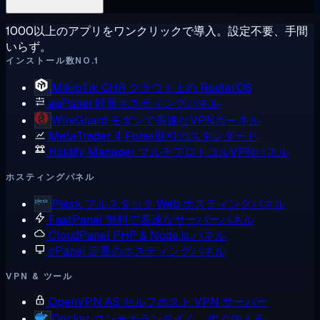
1000以上のアプリをワンクリックで導入。設定不要、手間
いらず。
インストール数NO.1
MikroTik CHR
クラウド上の RouterOS
aaPanel
軽量ホスティングパネル
WireGuard
モダンで高速なVPNカーネル
MetaTrader 4
Forex取引のスタンダード
Hiddify Manager
マルチプロトコルVPNパネル
ホスティングパネル
Plesk
フルスタック Web ホスティングパネル
FastPanel
無料で高速なサーバーパネル
CloudPanel
PHP & Node.js パネル
cPanel
定番のホスティングパネル
VPN & ツール
OpenVPN AS
セルフホスト VPN サーバー
Docker
コンテナランタイム、すぐ使える