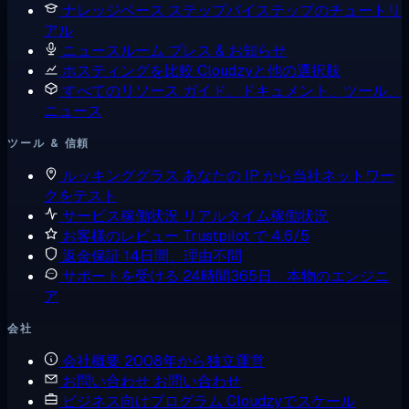
ナレッジベース
ステップバイステップのチュートリ
アル
ニュースルーム
プレス & お知らせ
ホスティングを比較
Cloudzyと他の選択肢
すべてのリソース
ガイド、ドキュメント、ツール、
ニュース
ツール & 信頼
ルッキンググラス
あなたの IP から当社ネットワー
クをテスト
サービス稼働状況
リアルタイム稼働状況
お客様のレビュー
Trustpilot で 4.6/5
返金保証
14日間、理由不問
サポートを受ける
24時間365日、本物のエンジニ
ア
会社
会社概要
2008年から独立運営
お問い合わせ
お問い合わせ
ビジネス向けプログラム
Cloudzyでスケール