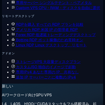
専用サーバー
シングルテナント・ベアメタル
Custom VPS
CPU・RAM・ディスクを自由に選択
リモートデスクトップ
RDPを購入
すべての RDP プランを比較
アメリカ RDP
米国 IP の管理者 RDP
Forex RDP
低遅延トレーディングデスクトップ
Botting RDP
ボット稼働のため常時オン
Linux RDP
Linux デスクトップ、リモート
アドオン
ストレージVPS
大容量ディスクプラン
カスタムISO
独自のイメージで起動
専用IPv4
あなた専用の IP、共有なし
追加 IP
サーバーごとに複数の IPv4
新しい
AIワークロード向けGPU VPS
L4、L40S、H100にCUDAスタックをフル搭載済み。起