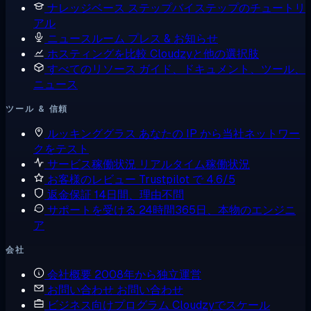
ナレッジベース
ステップバイステップのチュートリ
アル
ニュースルーム
プレス & お知らせ
ホスティングを比較
Cloudzyと他の選択肢
すべてのリソース
ガイド、ドキュメント、ツール、
ニュース
ツール & 信頼
ルッキンググラス
あなたの IP から当社ネットワー
クをテスト
サービス稼働状況
リアルタイム稼働状況
お客様のレビュー
Trustpilot で 4.6/5
返金保証
14日間、理由不問
サポートを受ける
24時間365日、本物のエンジニ
ア
会社
会社概要
2008年から独立運営
お問い合わせ
お問い合わせ
ビジネス向けプログラム
Cloudzyでスケール