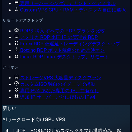
専用サーバー
シングルテナント・ベアメタル
Custom VPS
CPU・RAM・ディスクを自由に選択
リモートデスクトップ
RDPを購入
すべての RDP プランを比較
アメリカ RDP
米国 IP の管理者 RDP
Forex RDP
低遅延トレーディングデスクトップ
Botting RDP
ボット稼働のため常時オン
Linux RDP
Linux デスクトップ、リモート
アドオン
ストレージVPS
大容量ディスクプラン
カスタムISO
独自のイメージで起動
専用IPv4
あなた専用の IP、共有なし
追加 IP
サーバーごとに複数の IPv4
新しい
AIワークロード向けGPU VPS
L4、L40S、H100にCUDAスタックをフル搭載済み。起