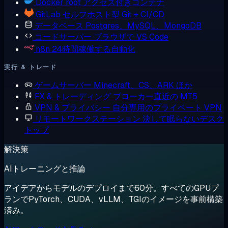
Docker
root アクセス付きコンテナ
GitLab
セルフホスト型 Git + CI/CD
データベース
Postgres、MySQL、MongoDB
コードサーバー
ブラウザで VS Code
n8n
24時間稼働する自動化
実行 & トレード
ゲームサーバー
Minecraft、CS、ARK ほか
FX & トレーディング
ブローカー直近の MT5
VPN & プライバシー
自分専用のプライベート VPN
リモートワークステーション
決して眠らないデスク
トップ
解決策
AIトレーニングと推論
アイデアからモデルのデプロイまで60分。すべてのGPUプ
ランでPyTorch、CUDA、vLLM、TGIのイメージを事前構築
済み。