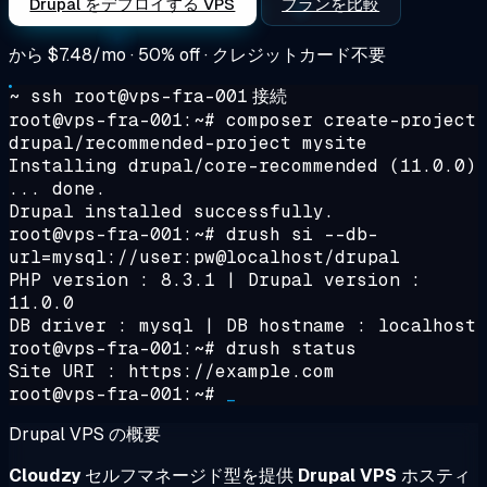
Drupal をデプロイする VPS
プランを比較
から
$7.48/mo
· 50% off · クレジットカード不要
~ ssh root@vps-fra-001
接続
root@vps-fra-001:~#
composer create-project
drupal/recommended-project mysite
Installing drupal/core-recommended (11.0.0)
... done.
Drupal installed successfully.
root@vps-fra-001:~#
drush si --db-
url=mysql://user:pw@localhost/drupal
PHP version : 8.3.1 | Drupal version :
11.0.0
DB driver : mysql | DB hostname : localhost
root@vps-fra-001:~#
drush status
Site URI : https://example.com
root@vps-fra-001:~#
_
Drupal VPS の概要
Cloudzy
セルフマネージド型を提供
Drupal VPS
ホスティ