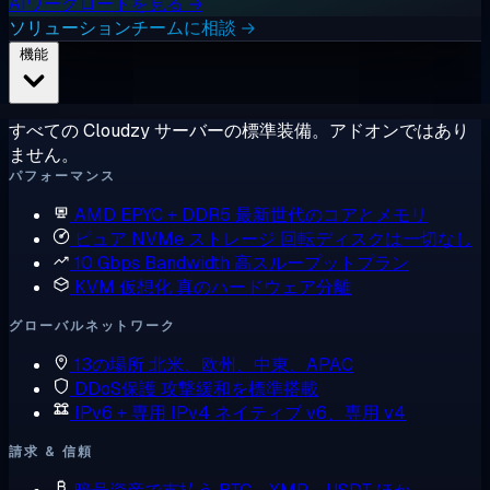
AIワークロードを見る →
ソリューションチームに相談 →
機能
すべての Cloudzy サーバーの標準装備。アドオンではあり
ません。
パフォーマンス
AMD EPYC + DDR5
最新世代のコアとメモリ
ピュア NVMe ストレージ
回転ディスクは一切なし
10 Gbps Bandwidth
高スループットプラン
KVM 仮想化
真のハードウェア分離
グローバルネットワーク
13の場所
北米、欧州、中東、APAC
DDoS保護
攻撃緩和を標準搭載
IPv6 + 専用 IPv4
ネイティブ v6、専用 v4
請求 & 信頼