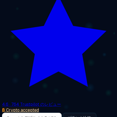
4.6
· 764 Trustpilot のレビュー
₿
Crypto accepted