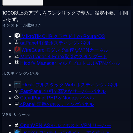
1000以上のアプリをワンクリックで導入。設定不要、手間
いらず。
インストール数NO.1
MikroTik CHR
クラウド上の RouterOS
aaPanel
軽量ホスティングパネル
WireGuard
モダンで高速なVPNカーネル
MetaTrader 4
Forex取引のスタンダード
Hiddify Manager
マルチプロトコルVPNパネル
ホスティングパネル
Plesk
フルスタック Web ホスティングパネル
FastPanel
無料で高速なサーバーパネル
CloudPanel
PHP & Node.js パネル
cPanel
定番のホスティングパネル
VPN & ツール
OpenVPN AS
セルフホスト VPN サーバー
Docker
コンテナランタイム、すぐ使える