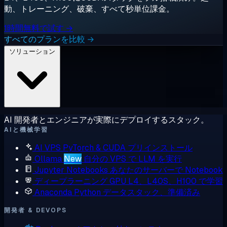
動、トレーニング、破棄、すべて秒単位課金。
1時間無料で試す →
すべてのプランを比較 →
ソリューション
AI 開発者とエンジニアが実際にデプロイするスタック。
AIと機械学習
AI VPS
PyTorch & CUDA プリインストール
Ollama
New
自分の VPS で LLM を実行
Jupyter Notebooks
あなたのサーバーで Notebook
ディープラーニング GPU
L4、L40S、H100 で学習
Anaconda
Python データスタック、準備済み
開発者 & DEVOPS