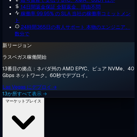
暗号資産で支払う
BTC、XMR、USDT ほか
14日間返金保証
全額返金、理由不問
稼働率 99.95% の SLA
当社の稼働率コミットメン
ト
24時間365日の有人サポート
本物のエンジニア、
数分で
新リージョン
ラスベガス稼働開始
13番目の拠点：ネバダ州の AMD EPYC、ピュア NVMe、40
Gbps ネットワーク。60秒でデプロイ。
Las Vegas にデプロイ →
13か所すべて表示 →
マーケットプレイス