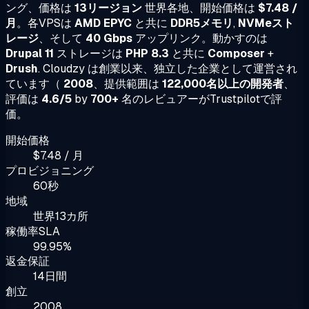
ング、価格は
13リージョン
世界各地、開始価格は
$7.48 /
月
。各VPSは
AMD EPYC
と共に
DDR5メモリ
,
NVMeスト
レージ
、そして
40 Gbps
アップリンク。動かすのは
Drupal 11
ストレージは
PHP 8.3
と共に
Composer
+
Drush
. Cloudzy は創業以来、独立した企業として運営され
ています（
2008
、提供範囲は
122,000名以上の開発者
、
評価は
4.6/5
by
700+
名のレビュアーがTrustpilotで評
価。
開始価格
$7.48 / 月
プロビジョニング
60秒
地域
世界13カ所
稼働率SLA
99.95%
返金保証
14日間
創立
2008