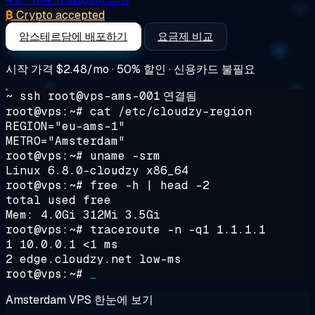
₿
Crypto accepted
암스테르담에 배포하기
요금제 비교
시작 가격
$2.48/mo
· 50% 할인 · 신용카드 불필요
~ ssh root@vps-ams-001
연결됨
root@vps:~#
cat /etc/cloudzy-region
REGION="eu-ams-1"
METRO="Amsterdam"
root@vps:~#
uname -srm
Linux 6.8.0-cloudzy x86_64
root@vps:~#
free -h | head -2
total used free
Mem: 4.0Gi 312Mi 3.5Gi
root@vps:~#
traceroute -n -q1 1.1.1.1
1 10.0.0.1 <1 ms
2 edge.cloudzy.net low-ms
root@vps:~#
_
Amsterdam VPS 한눈에 보기