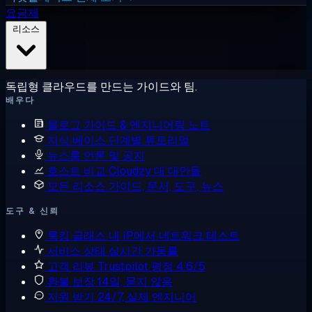
요금제
리소스
독립형 클라우드를 만드는 가이드와 팀.
배우다
블로그
가이드 & 엔지니어링 노트
지식 베이스
단계별 튜토리얼
뉴스룸
언론 및 공지
호스트 비교
Cloudzy 대 대안들
모든 리소스
가이드, 문서, 도구, 뉴스
도구 & 신뢰
룩킹 글래스
내 IP에서 네트워크 테스트
서비스 상태
실시간 가동률
고객 리뷰
Trustpilot 평점 4.6/5
환불 보장
14일, 묻지 않음
지원 받기
24/7, 실제 엔지니어