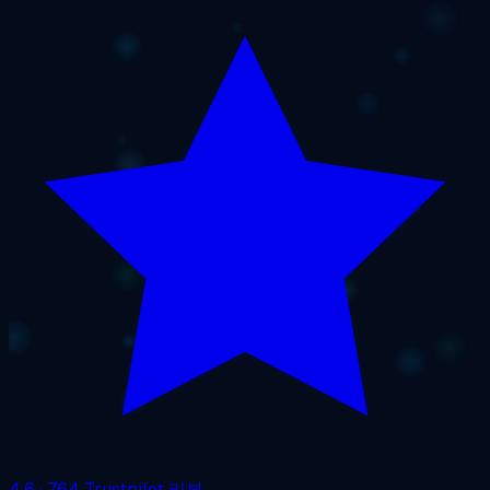
4.6
· 764 Trustpilot 리뷰