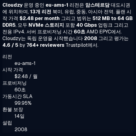
Cloudzy
운영 중인
eu-ams-1
리전은
암스테르담
대도시권
에 위치하며,
13개 리전
북미, 유럽, 중동, 아시아 전역. 플랜 시
작 가격
$2.48 per month
그리고 범위는
512 MB to 64 GB
DDR5
, 모두
NVMe 스토리지
포함
40 Gbps
업링크 그리고
전용 IPv4. 서버 프로비저닝 시간
60초
AMD EPYC에서.
Cloudzy는 독립 운영을 시작했습니다
2008
그리고 평가는
4.6 / 5
by
764+ reviewers
Trustpilot에서.
리전
eu-ams-1
시작 가격
$2.48 / 월
프로비저닝
60초
가동시간 SLA
99.95%
환불 보장
14일
설립
2008