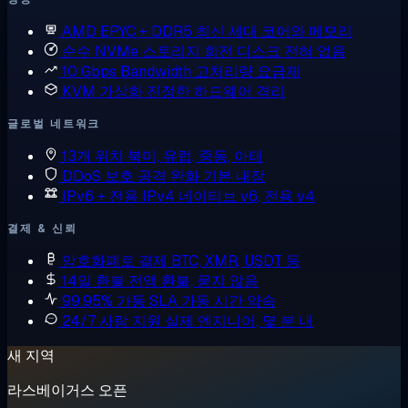
AMD EPYC + DDR5
최신 세대 코어와 메모리
순수 NVMe 스토리지
회전 디스크 전혀 없음
10 Gbps Bandwidth
고처리량 요금제
KVM 가상화
진정한 하드웨어 격리
글로벌 네트워크
13개 위치
북미, 유럽, 중동, 아태
DDoS 보호
공격 완화 기본 내장
IPv6 + 전용 IPv4
네이티브 v6, 전용 v4
결제 & 신뢰
암호화폐로 결제
BTC, XMR, USDT 등
14일 환불
전액 환불, 묻지 않음
99.95% 가동 SLA
가동 시간 약속
24/7 사람 지원
실제 엔지니어, 몇 분 내
새 지역
라스베이거스 오픈