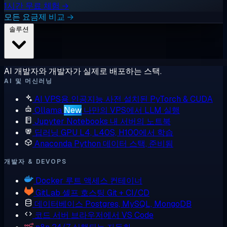
1시간 무료 체험 →
모든 요금제 비교 →
솔루션
AI 개발자와 개발자가 실제로 배포하는 스택.
AI 및 머신러닝
AI VPS용 인공지능
사전 설치된 PyTorch & CUDA
Ollama
New
나만의 VPS에서 LLM 실행
Jupyter Notebooks
내 서버의 노트북
딥러닝 GPU
L4, L40S, H100에서 학습
Anaconda
Python 데이터 스택, 준비됨
개발자 & DEVOPS
Docker
루트 액세스 컨테이너
GitLab
셀프 호스팅 Git + CI/CD
데이터베이스
Postgres, MySQL, MongoDB
코드 서버
브라우저에서 VS Code