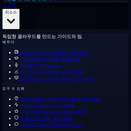
요금제
리소스
독립형 클라우드를 만드는 가이드와 팀.
배우다
블로그
가이드 & 엔지니어링 노트
지식 베이스
단계별 튜토리얼
뉴스룸
언론 및 공지
호스트 비교
Cloudzy 대 대안들
모든 리소스
가이드, 문서, 도구, 뉴스
도구 & 신뢰
룩킹 글래스
내 IP에서 네트워크 테스트
서비스 상태
실시간 가동률
고객 리뷰
Trustpilot 평점 4.6/5
환불 보장
14일, 묻지 않음
지원 받기
24/7, 실제 엔지니어