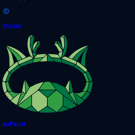
1Panel
aaPanel