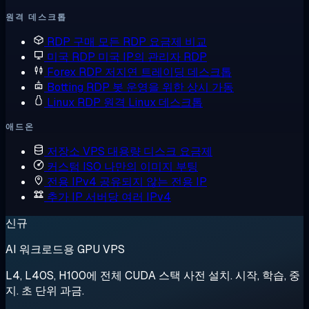
원격 데스크톱
RDP 구매
모든 RDP 요금제 비교
미국 RDP
미국 IP의 관리자 RDP
Forex RDP
저지연 트레이딩 데스크톱
Botting RDP
봇 운영을 위한 상시 가동
Linux RDP
원격 Linux 데스크톱
애드온
저장소 VPS
대용량 디스크 요금제
커스텀 ISO
나만의 이미지 부팅
전용 IPv4
공유되지 않는 전용 IP
추가 IP
서버당 여러 IPv4
신규
AI 워크로드용 GPU VPS
L4, L40S, H100에 전체 CUDA 스택 사전 설치. 시작, 학습, 중
지. 초 단위 과금.