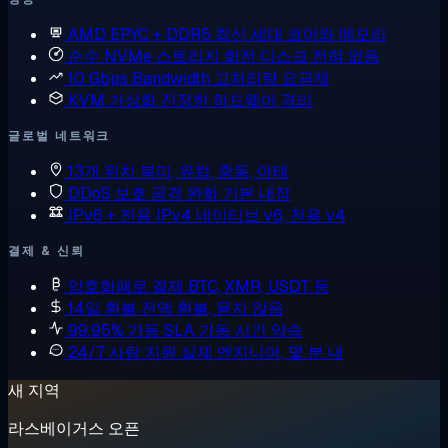
AMD EPYC + DDR5
최신 세대 코어와 메모리
순수 NVMe 스토리지
회전 디스크 전혀 없음
10 Gbps Bandwidth
고처리량 요금제
KVM 가상화
진정한 하드웨어 격리
글로벌 네트워크
13개 위치
북미, 유럽, 중동, 아태
DDoS 보호
공격 완화 기본 내장
IPv6 + 전용 IPv4
네이티브 v6, 전용 v4
결제 & 신뢰
암호화폐로 결제
BTC, XMR, USDT 등
14일 환불
전액 환불, 묻지 않음
99.95% 가동 SLA
가동 시간 약속
24/7 사람 지원
실제 엔지니어, 몇 분 내
새 지역
라스베이거스 오픈