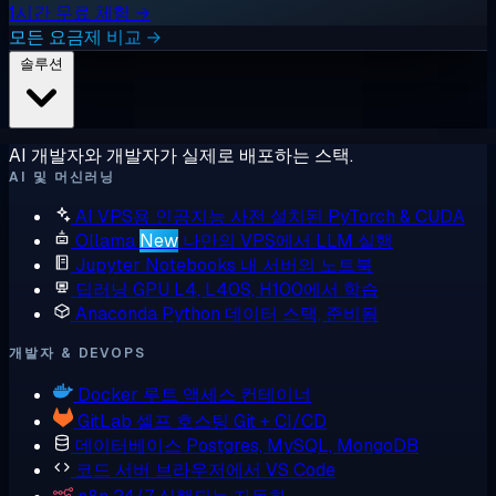
1시간 무료 체험 →
모든 요금제 비교 →
솔루션
AI 개발자와 개발자가 실제로 배포하는 스택.
AI 및 머신러닝
AI VPS용 인공지능
사전 설치된 PyTorch & CUDA
Ollama
New
나만의 VPS에서 LLM 실행
Jupyter Notebooks
내 서버의 노트북
딥러닝 GPU
L4, L40S, H100에서 학습
Anaconda
Python 데이터 스택, 준비됨
개발자 & DEVOPS
Docker
루트 액세스 컨테이너
GitLab
셀프 호스팅 Git + CI/CD
데이터베이스
Postgres, MySQL, MongoDB
코드 서버
브라우저에서 VS Code