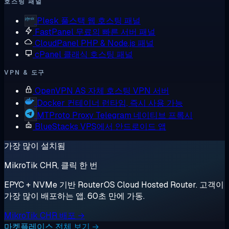
호스팅 패널
Plesk
풀스택 웹 호스팅 패널
FastPanel
무료의 빠른 서버 패널
CloudPanel
PHP & Node.js 패널
cPanel
클래식 호스팅 패널
VPN & 도구
OpenVPN AS
자체 호스팅 VPN 서버
Docker
컨테이너 런타임, 즉시 사용 가능
MTProto Proxy
Telegram 네이티브 프록시
BlueStacks
VPS에서 안드로이드 앱
가장 많이 설치됨
MikroTik CHR, 클릭 한 번
EPYC + NVMe 기반 RouterOS Cloud Hosted Router. 고객이
가장 많이 배포하는 앱. 60초 만에 가동.
MikroTik CHR 배포 →
마켓플레이스 전체 보기 →