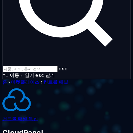
esc
↑↓
이동
↵
열기
esc
닫기
홈
›
마켓플레이스
›
컨트롤 패널
컨트롤 패널
특집
CloudPanel