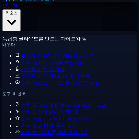
요금제
리소스
독립형 클라우드를 만드는 가이드와 팀.
배우다
블로그
가이드 & 엔지니어링 노트
지식 베이스
단계별 튜토리얼
뉴스룸
언론 및 공지
호스트 비교
Cloudzy 대 대안들
모든 리소스
가이드, 문서, 도구, 뉴스
도구 & 신뢰
룩킹 글래스
내 IP에서 네트워크 테스트
서비스 상태
실시간 가동률
고객 리뷰
Trustpilot 평점 4.6/5
환불 보장
14일, 묻지 않음
지원 받기
24/7, 실제 엔지니어