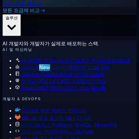
1시간 무료 체험 →
모든 요금제 비교 →
솔루션
AI 개발자와 개발자가 실제로 배포하는 스택.
AI 및 머신러닝
AI VPS용 인공지능
사전 설치된 PyTorch & CUDA
Ollama
New
나만의 VPS에서 LLM 실행
Jupyter Notebooks
내 서버의 노트북
딥러닝 GPU
L4, L40S, H100에서 학습
Anaconda
Python 데이터 스택, 준비됨
개발자 & DEVOPS
Docker
루트 액세스 컨테이너
GitLab
셀프 호스팅 Git + CI/CD
데이터베이스
Postgres, MySQL, MongoDB
코드 서버
브라우저에서 VS Code