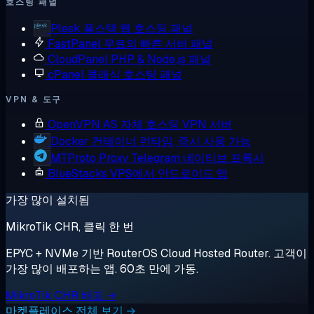
호스팅 패널
Plesk
풀스택 웹 호스팅 패널
FastPanel
무료의 빠른 서버 패널
CloudPanel
PHP & Node.js 패널
cPanel
클래식 호스팅 패널
VPN & 도구
OpenVPN AS
자체 호스팅 VPN 서버
Docker
컨테이너 런타임, 즉시 사용 가능
MTProto Proxy
Telegram 네이티브 프록시
BlueStacks
VPS에서 안드로이드 앱
가장 많이 설치됨
MikroTik CHR, 클릭 한 번
EPYC + NVMe 기반 RouterOS Cloud Hosted Router. 고객이
가장 많이 배포하는 앱. 60초 만에 가동.
MikroTik CHR 배포 →
마켓플레이스 전체 보기 →