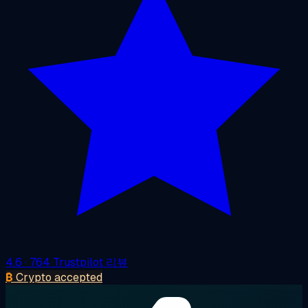
4.6
· 764 Trustpilot 리뷰
₿
Crypto accepted