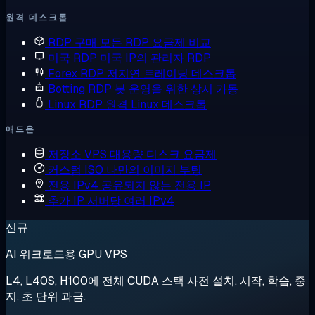
원격 데스크톱
RDP 구매
모든 RDP 요금제 비교
미국 RDP
미국 IP의 관리자 RDP
Forex RDP
저지연 트레이딩 데스크톱
Botting RDP
봇 운영을 위한 상시 가동
Linux RDP
원격 Linux 데스크톱
애드온
저장소 VPS
대용량 디스크 요금제
커스텀 ISO
나만의 이미지 부팅
전용 IPv4
공유되지 않는 전용 IP
추가 IP
서버당 여러 IPv4
신규
AI 워크로드용 GPU VPS
L4, L40S, H100에 전체 CUDA 스택 사전 설치. 시작, 학습, 중
지. 초 단위 과금.