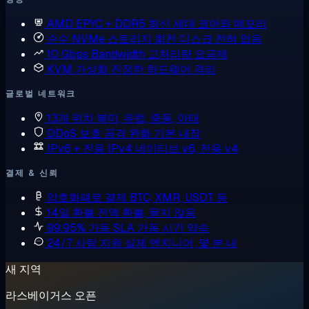
AMD EPYC + DDR5
최신 세대 코어와 메모리
순수 NVMe 스토리지
회전 디스크 전혀 없음
10 Gbps Bandwidth
고처리량 요금제
KVM 가상화
진정한 하드웨어 격리
글로벌 네트워크
13개 위치
북미, 유럽, 중동, 아태
DDoS 보호
공격 완화 기본 내장
IPv6 + 전용 IPv4
네이티브 v6, 전용 v4
결제 & 신뢰
암호화폐로 결제
BTC, XMR, USDT 등
14일 환불
전액 환불, 묻지 않음
99.95% 가동 SLA
가동 시간 약속
24/7 사람 지원
실제 엔지니어, 몇 분 내
새 지역
라스베이거스 오픈