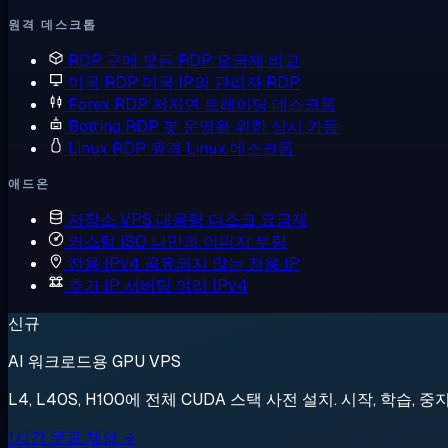
원격 데스크톱
RDP 구매
모든 RDP 요금제 비교
미국 RDP
미국 IP의 관리자 RDP
Forex RDP
저지연 트레이딩 데스크톱
Botting RDP
봇 운영을 위한 상시 가동
Linux RDP
원격 Linux 데스크톱
애드온
저장소 VPS
대용량 디스크 요금제
커스텀 ISO
나만의 이미지 부팅
전용 IPv4
공유되지 않는 전용 IP
추가 IP
서버당 여러 IPv4
신규
AI 워크로드용 GPU VPS
L4, L40S, H100에 전체 CUDA 스택 사전 설치. 시작, 학습, 중
1시간 무료 체험 →