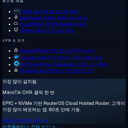
호스팅 패널
Plesk
풀스택 웹 호스팅 패널
FastPanel
무료의 빠른 서버 패널
CloudPanel
PHP & Node.js 패널
cPanel
클래식 호스팅 패널
VPN & 도구
OpenVPN AS
자체 호스팅 VPN 서버
Docker
컨테이너 런타임, 즉시 사용 가능
MTProto Proxy
Telegram 네이티브 프록시
BlueStacks
VPS에서 안드로이드 앱
가장 많이 설치됨
MikroTik CHR, 클릭 한 번
EPYC + NVMe 기반 RouterOS Cloud Hosted Router. 고객이
가장 많이 배포하는 앱. 60초 만에 가동.
MikroTik CHR 배포 →
마켓플레이스 전체 보기 →