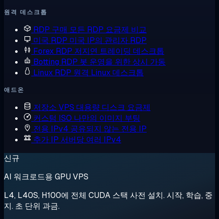
원격 데스크톱
RDP 구매
모든 RDP 요금제 비교
미국 RDP
미국 IP의 관리자 RDP
Forex RDP
저지연 트레이딩 데스크톱
Botting RDP
봇 운영을 위한 상시 가동
Linux RDP
원격 Linux 데스크톱
애드온
저장소 VPS
대용량 디스크 요금제
커스텀 ISO
나만의 이미지 부팅
전용 IPv4
공유되지 않는 전용 IP
추가 IP
서버당 여러 IPv4
신규
AI 워크로드용 GPU VPS
L4, L40S, H100에 전체 CUDA 스택 사전 설치. 시작, 학습, 중
지. 초 단위 과금.