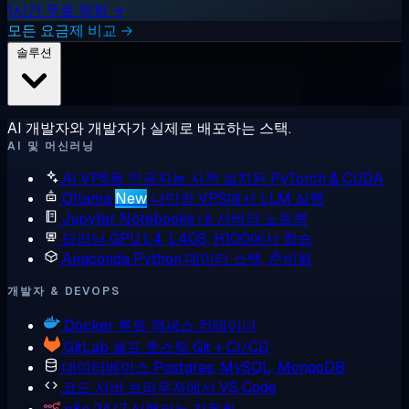
1시간 무료 체험 →
모든 요금제 비교 →
솔루션
AI 개발자와 개발자가 실제로 배포하는 스택.
AI 및 머신러닝
AI VPS용 인공지능
사전 설치된 PyTorch & CUDA
Ollama
New
나만의 VPS에서 LLM 실행
Jupyter Notebooks
내 서버의 노트북
딥러닝 GPU
L4, L40S, H100에서 학습
Anaconda
Python 데이터 스택, 준비됨
개발자 & DEVOPS
Docker
루트 액세스 컨테이너
GitLab
셀프 호스팅 Git + CI/CD
데이터베이스
Postgres, MySQL, MongoDB
코드 서버
브라우저에서 VS Code