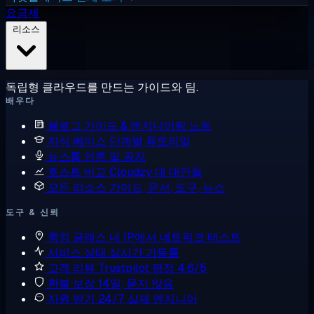
요금제
리소스
독립형 클라우드를 만드는 가이드와 팀.
배우다
블로그
가이드 & 엔지니어링 노트
지식 베이스
단계별 튜토리얼
뉴스룸
언론 및 공지
호스트 비교
Cloudzy 대 대안들
모든 리소스
가이드, 문서, 도구, 뉴스
도구 & 신뢰
룩킹 글래스
내 IP에서 네트워크 테스트
서비스 상태
실시간 가동률
고객 리뷰
Trustpilot 평점 4.6/5
환불 보장
14일, 묻지 않음
지원 받기
24/7, 실제 엔지니어