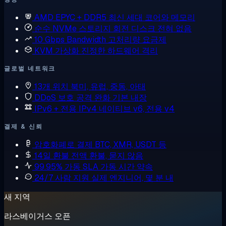
AMD EPYC + DDR5
최신 세대 코어와 메모리
순수 NVMe 스토리지
회전 디스크 전혀 없음
10 Gbps Bandwidth
고처리량 요금제
KVM 가상화
진정한 하드웨어 격리
글로벌 네트워크
13개 위치
북미, 유럽, 중동, 아태
DDoS 보호
공격 완화 기본 내장
IPv6 + 전용 IPv4
네이티브 v6, 전용 v4
결제 & 신뢰
암호화폐로 결제
BTC, XMR, USDT 등
14일 환불
전액 환불, 묻지 않음
99.95% 가동 SLA
가동 시간 약속
24/7 사람 지원
실제 엔지니어, 몇 분 내
새 지역
라스베이거스 오픈