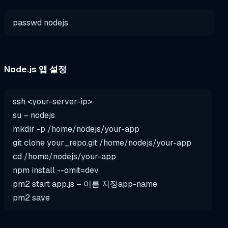
passwd nodejs
Node.js 앱 설정
ssh <your-server-ip>
su
– nodejs
mkdir
-p /home/nodejs/your-
app
git clone your_repo.git /home/nodejs/your-
app
cd
/home/nodejs/your-
app
npm install --omit=dev
pm2 start
app
.js – 이름 지정
app
-name
pm2
save