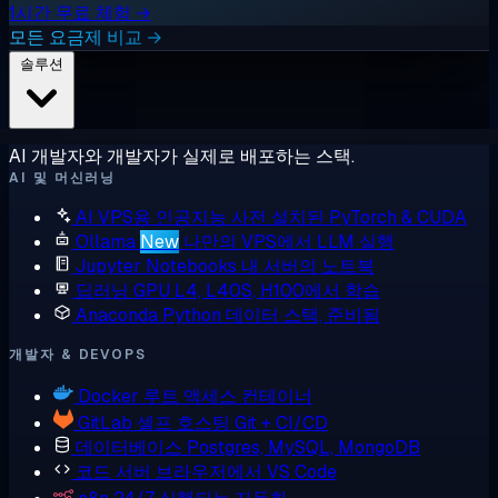
1시간 무료 체험 →
모든 요금제 비교 →
솔루션
AI 개발자와 개발자가 실제로 배포하는 스택.
AI 및 머신러닝
AI VPS용 인공지능
사전 설치된 PyTorch & CUDA
Ollama
New
나만의 VPS에서 LLM 실행
Jupyter Notebooks
내 서버의 노트북
딥러닝 GPU
L4, L40S, H100에서 학습
Anaconda
Python 데이터 스택, 준비됨
개발자 & DEVOPS
Docker
루트 액세스 컨테이너
GitLab
셀프 호스팅 Git + CI/CD
데이터베이스
Postgres, MySQL, MongoDB
코드 서버
브라우저에서 VS Code