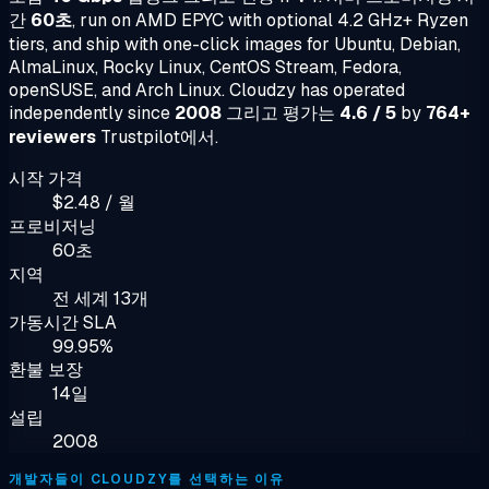
간
60초
, run on AMD EPYC with optional 4.2 GHz+ Ryzen
tiers, and ship with one-click images for Ubuntu, Debian,
AlmaLinux, Rocky Linux, CentOS Stream, Fedora,
openSUSE, and Arch Linux. Cloudzy has operated
independently since
2008
그리고 평가는
4.6 / 5
by
764+
reviewers
Trustpilot에서.
시작 가격
$2.48 / 월
프로비저닝
60초
지역
전 세계 13개
가동시간 SLA
99.95%
환불 보장
14일
설립
2008
개발자들이 CLOUDZY를 선택하는 이유