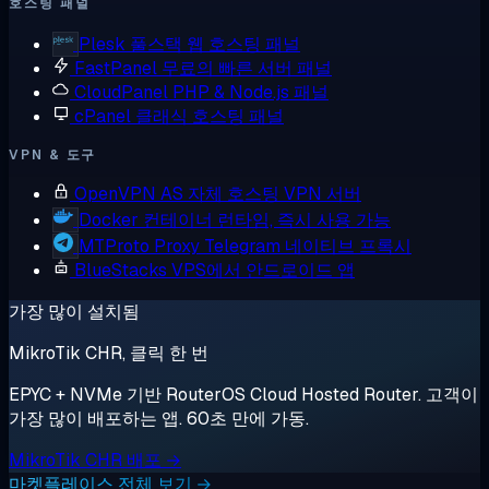
호스팅 패널
Plesk
풀스택 웹 호스팅 패널
FastPanel
무료의 빠른 서버 패널
CloudPanel
PHP & Node.js 패널
cPanel
클래식 호스팅 패널
VPN & 도구
OpenVPN AS
자체 호스팅 VPN 서버
Docker
컨테이너 런타임, 즉시 사용 가능
MTProto Proxy
Telegram 네이티브 프록시
BlueStacks
VPS에서 안드로이드 앱
가장 많이 설치됨
MikroTik CHR, 클릭 한 번
EPYC + NVMe 기반 RouterOS Cloud Hosted Router. 고객이
가장 많이 배포하는 앱. 60초 만에 가동.
MikroTik CHR 배포 →
마켓플레이스 전체 보기 →