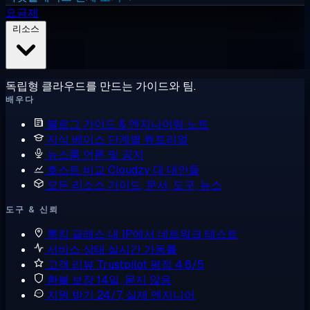
요금제
리소스
독립형 클라우드를 만드는 가이드와 팀.
배우다
블로그
가이드 & 엔지니어링 노트
지식 베이스
단계별 튜토리얼
뉴스룸
언론 및 공지
호스트 비교
Cloudzy 대 대안들
모든 리소스
가이드, 문서, 도구, 뉴스
도구 & 신뢰
룩킹 글래스
내 IP에서 네트워크 테스트
서비스 상태
실시간 가동률
고객 리뷰
Trustpilot 평점 4.6/5
환불 보장
14일, 묻지 않음
지원 받기
24/7, 실제 엔지니어