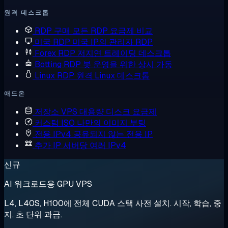
원격 데스크톱
RDP 구매
모든 RDP 요금제 비교
미국 RDP
미국 IP의 관리자 RDP
Forex RDP
저지연 트레이딩 데스크톱
Botting RDP
봇 운영을 위한 상시 가동
Linux RDP
원격 Linux 데스크톱
애드온
저장소 VPS
대용량 디스크 요금제
커스텀 ISO
나만의 이미지 부팅
전용 IPv4
공유되지 않는 전용 IP
추가 IP
서버당 여러 IPv4
신규
AI 워크로드용 GPU VPS
L4, L40S, H100에 전체 CUDA 스택 사전 설치. 시작, 학습, 중
지. 초 단위 과금.