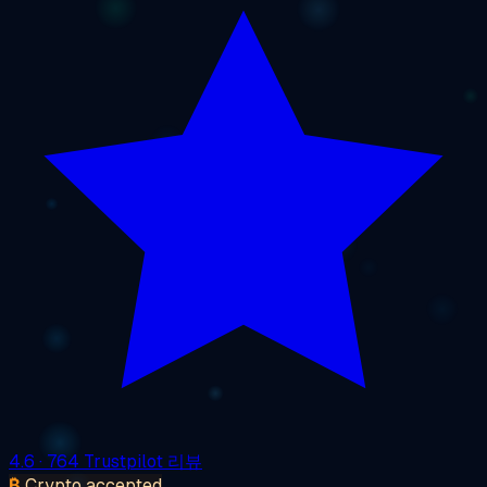
4.6
· 764 Trustpilot 리뷰
₿
Crypto accepted