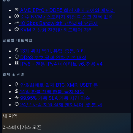
AMD EPYC + DDR5
최신 세대 코어와 메모리
순수 NVMe 스토리지
회전 디스크 전혀 없음
10 Gbps Bandwidth
고처리량 요금제
KVM 가상화
진정한 하드웨어 격리
글로벌 네트워크
13개 위치
북미, 유럽, 중동, 아태
DDoS 보호
공격 완화 기본 내장
IPv6 + 전용 IPv4
네이티브 v6, 전용 v4
결제 & 신뢰
암호화폐로 결제
BTC, XMR, USDT 등
14일 환불
전액 환불, 묻지 않음
99.95% 가동 SLA
가동 시간 약속
24/7 사람 지원
실제 엔지니어, 몇 분 내
새 지역
라스베이거스 오픈