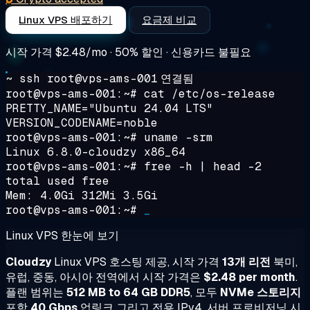
Linux VPS 배포하기
요금제 비교
시작 가격
$2.48/mo
· 50% 할인 · 신용카드 불필요
~ ssh root@vps-ams-001
연결됨
root@vps-ams-001:~#
cat /etc/os-release
PRETTY_NAME="Ubuntu 24.04 LTS"
VERSION_CODENAME=noble
root@vps-ams-001:~#
uname -srm
Linux 6.8.0-cloudzy x86_64
root@vps-ams-001:~#
free -h | head -2
total used free
Mem: 4.0Gi 312Mi 3.5Gi
root@vps-ams-001:~#
_
Linux VPS 한눈에 보기
Cloudzy
Linux VPS 호스팅 제공, 시작 가격
13개 리전
북미,
유럽, 중동, 아시아 전역에서 시작 가격은
$2.48 per month
.
플랜 범위는
512 MB to 64 GB DDR5
, 모두
NVMe 스토리지
포함
40 Gbps
업링크 그리고 전용 IPv4. 서버 프로비저닝 시