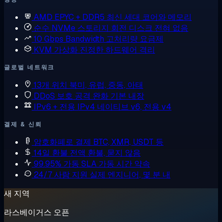
AMD EPYC + DDR5
최신 세대 코어와 메모리
순수 NVMe 스토리지
회전 디스크 전혀 없음
10 Gbps Bandwidth
고처리량 요금제
KVM 가상화
진정한 하드웨어 격리
글로벌 네트워크
13개 위치
북미, 유럽, 중동, 아태
DDoS 보호
공격 완화 기본 내장
IPv6 + 전용 IPv4
네이티브 v6, 전용 v4
결제 & 신뢰
암호화폐로 결제
BTC, XMR, USDT 등
14일 환불
전액 환불, 묻지 않음
99.95% 가동 SLA
가동 시간 약속
24/7 사람 지원
실제 엔지니어, 몇 분 내
새 지역
라스베이거스 오픈