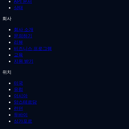
API 문서
상태
회사
회사 소개
문의하기
리뷰
비즈니스 프로그램
교육
지원 받기
위치
미국
유럽
아시아
암스테르담
런던
두바이
싱가포르