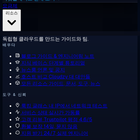
요금제
리소스
독립형 클라우드를 만드는 가이드와 팀.
배우다
블로그
가이드 & 엔지니어링 노트
지식 베이스
단계별 튜토리얼
뉴스룸
언론 및 공지
호스트 비교
Cloudzy 대 대안들
모든 리소스
가이드, 문서, 도구, 뉴스
도구 & 신뢰
룩킹 글래스
내 IP에서 네트워크 테스트
서비스 상태
실시간 가동률
고객 리뷰
Trustpilot 평점 4.6/5
환불 보장
14일, 묻지 않음
지원 받기
24/7, 실제 엔지니어