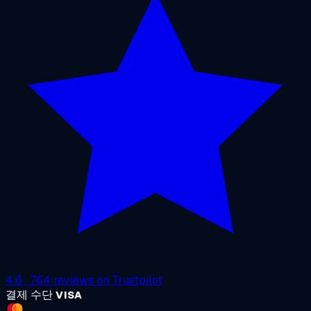
4.6
·
764
reviews on
Trustpilot
결제 수단
VISA