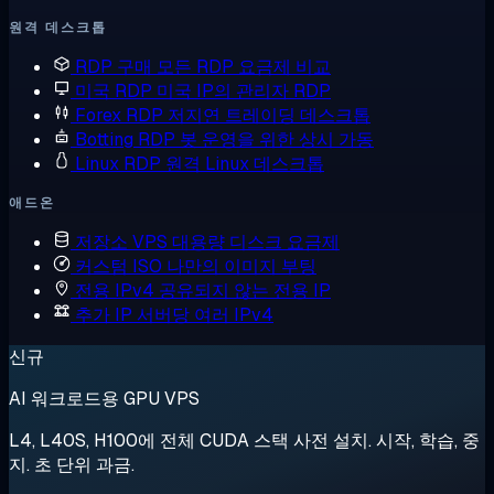
원격 데스크톱
RDP 구매
모든 RDP 요금제 비교
미국 RDP
미국 IP의 관리자 RDP
Forex RDP
저지연 트레이딩 데스크톱
Botting RDP
봇 운영을 위한 상시 가동
Linux RDP
원격 Linux 데스크톱
애드온
저장소 VPS
대용량 디스크 요금제
커스텀 ISO
나만의 이미지 부팅
전용 IPv4
공유되지 않는 전용 IP
추가 IP
서버당 여러 IPv4
신규
AI 워크로드용 GPU VPS
L4, L40S, H100에 전체 CUDA 스택 사전 설치. 시작, 학습, 중
지. 초 단위 과금.