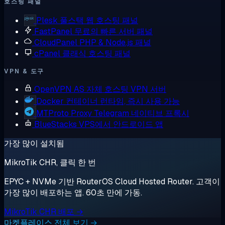
호스팅 패널
Plesk
풀스택 웹 호스팅 패널
FastPanel
무료의 빠른 서버 패널
CloudPanel
PHP & Node.js 패널
cPanel
클래식 호스팅 패널
VPN & 도구
OpenVPN AS
자체 호스팅 VPN 서버
Docker
컨테이너 런타임, 즉시 사용 가능
MTProto Proxy
Telegram 네이티브 프록시
BlueStacks
VPS에서 안드로이드 앱
가장 많이 설치됨
MikroTik CHR, 클릭 한 번
EPYC + NVMe 기반 RouterOS Cloud Hosted Router. 고객이
가장 많이 배포하는 앱. 60초 만에 가동.
MikroTik CHR 배포 →
마켓플레이스 전체 보기 →