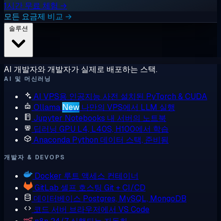
1시간 무료 체험 →
모든 요금제 비교 →
솔루션
AI 개발자와 개발자가 실제로 배포하는 스택.
AI 및 머신러닝
AI VPS용 인공지능
사전 설치된 PyTorch & CUDA
Ollama
New
나만의 VPS에서 LLM 실행
Jupyter Notebooks
내 서버의 노트북
딥러닝 GPU
L4, L40S, H100에서 학습
Anaconda
Python 데이터 스택, 준비됨
개발자 & DEVOPS
Docker
루트 액세스 컨테이너
GitLab
셀프 호스팅 Git + CI/CD
데이터베이스
Postgres, MySQL, MongoDB
코드 서버
브라우저에서 VS Code