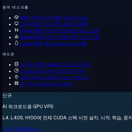
원격 데스크톱
RDP 구매
모든 RDP 요금제 비교
미국 RDP
미국 IP의 관리자 RDP
Forex RDP
저지연 트레이딩 데스크톱
Botting RDP
봇 운영을 위한 상시 가동
Linux RDP
원격 Linux 데스크톱
애드온
저장소 VPS
대용량 디스크 요금제
커스텀 ISO
나만의 이미지 부팅
전용 IPv4
공유되지 않는 전용 IP
추가 IP
서버당 여러 IPv4
신규
AI 워크로드용 GPU VPS
L4, L40S, H100에 전체 CUDA 스택 사전 설치. 시작, 학습, 중
1시간 무료 체험 →