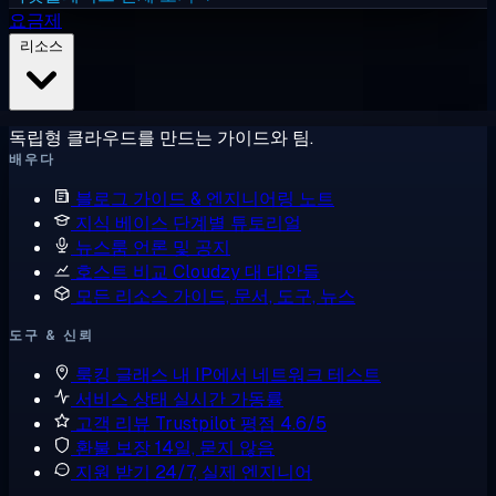
요금제
리소스
독립형 클라우드를 만드는 가이드와 팀.
배우다
블로그
가이드 & 엔지니어링 노트
지식 베이스
단계별 튜토리얼
뉴스룸
언론 및 공지
호스트 비교
Cloudzy 대 대안들
모든 리소스
가이드, 문서, 도구, 뉴스
도구 & 신뢰
룩킹 글래스
내 IP에서 네트워크 테스트
서비스 상태
실시간 가동률
고객 리뷰
Trustpilot 평점 4.6/5
환불 보장
14일, 묻지 않음
지원 받기
24/7, 실제 엔지니어