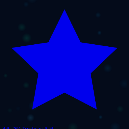
4.6
· 764 Trustpilot 리뷰