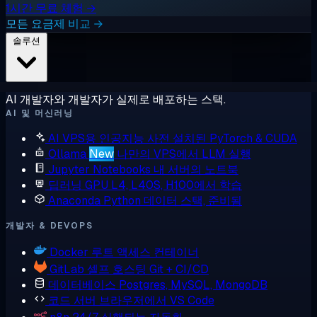
1시간 무료 체험 →
모든 요금제 비교 →
솔루션
AI 개발자와 개발자가 실제로 배포하는 스택.
AI 및 머신러닝
AI VPS용 인공지능
사전 설치된 PyTorch & CUDA
Ollama
New
나만의 VPS에서 LLM 실행
Jupyter Notebooks
내 서버의 노트북
딥러닝 GPU
L4, L40S, H100에서 학습
Anaconda
Python 데이터 스택, 준비됨
개발자 & DEVOPS
Docker
루트 액세스 컨테이너
GitLab
셀프 호스팅 Git + CI/CD
데이터베이스
Postgres, MySQL, MongoDB
코드 서버
브라우저에서 VS Code