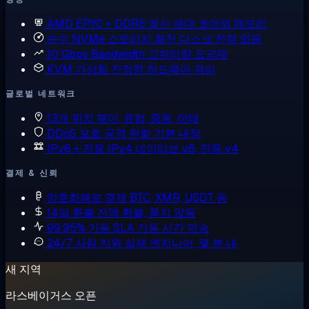
AMD EPYC + DDR5
최신 세대 코어와 메모리
순수 NVMe 스토리지
회전 디스크 전혀 없음
10 Gbps Bandwidth
고처리량 요금제
KVM 가상화
진정한 하드웨어 격리
글로벌 네트워크
13개 위치
북미, 유럽, 중동, 아태
DDoS 보호
공격 완화 기본 내장
IPv6 + 전용 IPv4
네이티브 v6, 전용 v4
결제 & 신뢰
암호화폐로 결제
BTC, XMR, USDT 등
14일 환불
전액 환불, 묻지 않음
99.95% 가동 SLA
가동 시간 약속
24/7 사람 지원
실제 엔지니어, 몇 분 내
새 지역
라스베이거스 오픈