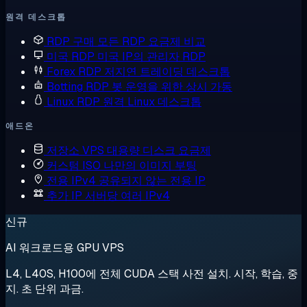
원격 데스크톱
RDP 구매
모든 RDP 요금제 비교
미국 RDP
미국 IP의 관리자 RDP
Forex RDP
저지연 트레이딩 데스크톱
Botting RDP
봇 운영을 위한 상시 가동
Linux RDP
원격 Linux 데스크톱
애드온
저장소 VPS
대용량 디스크 요금제
커스텀 ISO
나만의 이미지 부팅
전용 IPv4
공유되지 않는 전용 IP
추가 IP
서버당 여러 IPv4
신규
AI 워크로드용 GPU VPS
L4, L40S, H100에 전체 CUDA 스택 사전 설치. 시작, 학습, 중
지. 초 단위 과금.