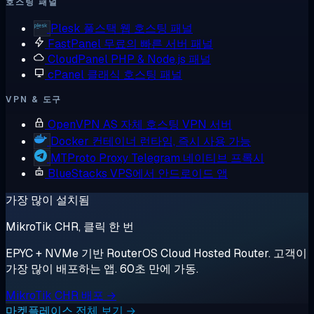
호스팅 패널
Plesk
풀스택 웹 호스팅 패널
FastPanel
무료의 빠른 서버 패널
CloudPanel
PHP & Node.js 패널
cPanel
클래식 호스팅 패널
VPN & 도구
OpenVPN AS
자체 호스팅 VPN 서버
Docker
컨테이너 런타임, 즉시 사용 가능
MTProto Proxy
Telegram 네이티브 프록시
BlueStacks
VPS에서 안드로이드 앱
가장 많이 설치됨
MikroTik CHR, 클릭 한 번
EPYC + NVMe 기반 RouterOS Cloud Hosted Router. 고객이
가장 많이 배포하는 앱. 60초 만에 가동.
MikroTik CHR 배포 →
마켓플레이스 전체 보기 →