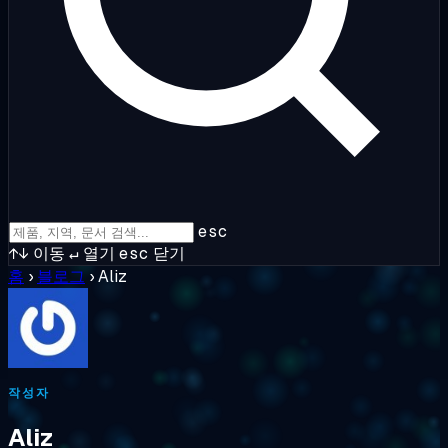
esc
↑↓
이동
↵
열기
esc
닫기
홈
›
블로그
›
Aliz
작성자
Aliz