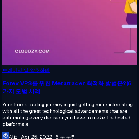
트레이딩 및 암호화폐
Forex VPS를 위한 Metatrader 최적화 방법은?|6
가지 모범 사례
Your Forex trading journey is just getting more interesting
with all the great technological advancements that are
automating every decision you have to make. Dedicated
platforms a
Aliz
·
Apr 25, 2022
·
6 분 분량