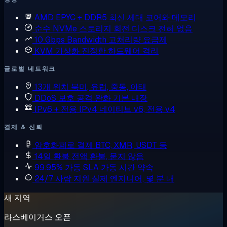
AMD EPYC + DDR5
최신 세대 코어와 메모리
순수 NVMe 스토리지
회전 디스크 전혀 없음
10 Gbps Bandwidth
고처리량 요금제
KVM 가상화
진정한 하드웨어 격리
글로벌 네트워크
13개 위치
북미, 유럽, 중동, 아태
DDoS 보호
공격 완화 기본 내장
IPv6 + 전용 IPv4
네이티브 v6, 전용 v4
결제 & 신뢰
암호화폐로 결제
BTC, XMR, USDT 등
14일 환불
전액 환불, 묻지 않음
99.95% 가동 SLA
가동 시간 약속
24/7 사람 지원
실제 엔지니어, 몇 분 내
새 지역
라스베이거스 오픈