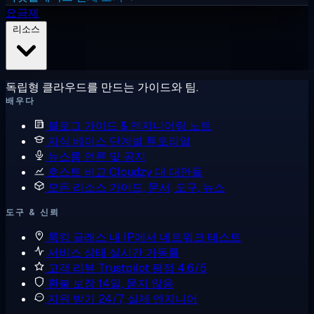
요금제
리소스
독립형 클라우드를 만드는 가이드와 팀.
배우다
블로그
가이드 & 엔지니어링 노트
지식 베이스
단계별 튜토리얼
뉴스룸
언론 및 공지
호스트 비교
Cloudzy 대 대안들
모든 리소스
가이드, 문서, 도구, 뉴스
도구 & 신뢰
룩킹 글래스
내 IP에서 네트워크 테스트
서비스 상태
실시간 가동률
고객 리뷰
Trustpilot 평점 4.6/5
환불 보장
14일, 묻지 않음
지원 받기
24/7, 실제 엔지니어