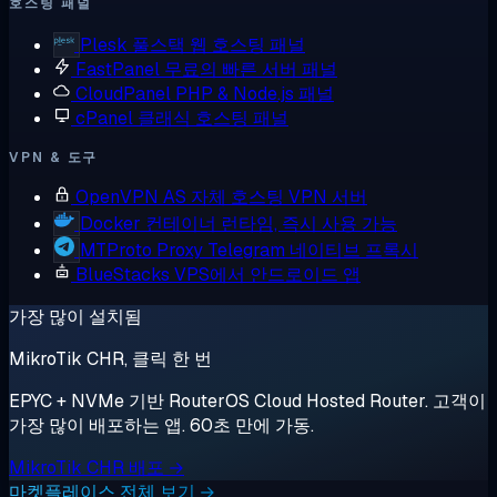
호스팅 패널
Plesk
풀스택 웹 호스팅 패널
FastPanel
무료의 빠른 서버 패널
CloudPanel
PHP & Node.js 패널
cPanel
클래식 호스팅 패널
VPN & 도구
OpenVPN AS
자체 호스팅 VPN 서버
Docker
컨테이너 런타임, 즉시 사용 가능
MTProto Proxy
Telegram 네이티브 프록시
BlueStacks
VPS에서 안드로이드 앱
가장 많이 설치됨
MikroTik CHR, 클릭 한 번
EPYC + NVMe 기반 RouterOS Cloud Hosted Router. 고객이
가장 많이 배포하는 앱. 60초 만에 가동.
MikroTik CHR 배포 →
마켓플레이스 전체 보기 →