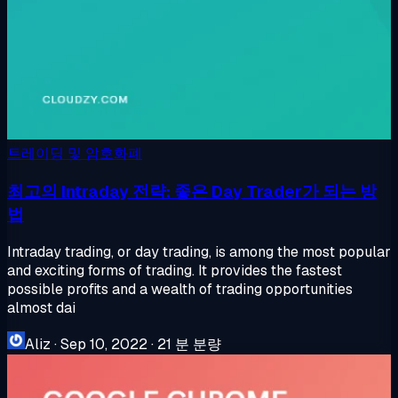
트레이딩 및 암호화폐
최고의 Intraday 전략: 좋은 Day Trader가 되는 방
법
Intraday trading, or day trading, is among the most popular
and exciting forms of trading. It provides the fastest
possible profits and a wealth of trading opportunities
almost dai
Aliz
·
Sep 10, 2022
·
21 분 분량