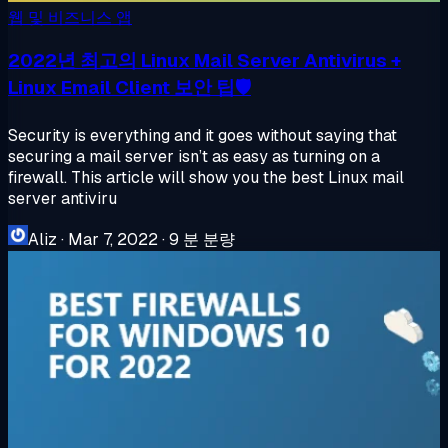
웹 및 비즈니스 앱
2022년 최고의 Linux Mail Server Antivirus +
Linux Email Client 보안 팁🛡️
Security is everything and it goes without saying that
securing a mail server isn’t as easy as turning on a
firewall. This article will show you the best Linux mail
server antiviru
Aliz
·
Mar 7, 2022
·
9 분 분량