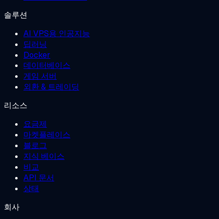
솔루션
AI VPS용 인공지능
딥러닝
Docker
데이터베이스
게임 서버
외환 & 트레이딩
리소스
요금제
마켓플레이스
블로그
지식 베이스
비교
API 문서
상태
회사