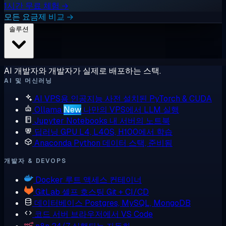
1시간 무료 체험 →
모든 요금제 비교 →
솔루션
AI 개발자와 개발자가 실제로 배포하는 스택.
AI 및 머신러닝
AI VPS용 인공지능
사전 설치된 PyTorch & CUDA
Ollama
New
나만의 VPS에서 LLM 실행
Jupyter Notebooks
내 서버의 노트북
딥러닝 GPU
L4, L40S, H100에서 학습
Anaconda
Python 데이터 스택, 준비됨
개발자 & DEVOPS
Docker
루트 액세스 컨테이너
GitLab
셀프 호스팅 Git + CI/CD
데이터베이스
Postgres, MySQL, MongoDB
코드 서버
브라우저에서 VS Code