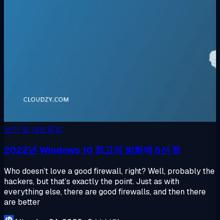
보안 및 네트워킹
2022년 Windows 10 최고의 방화벽 6선 🚨
Who doesn’t love a good firewall, right? Well, probably the
hackers, but that’s exactly the point. Just as with
everything else, there are good firewalls, and then there
are better