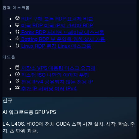
원격 데스크톱
RDP 구매
모든 RDP 요금제 비교
미국 RDP
미국 IP의 관리자 RDP
Forex RDP
저지연 트레이딩 데스크톱
Botting RDP
봇 운영을 위한 상시 가동
Linux RDP
원격 Linux 데스크톱
애드온
저장소 VPS
대용량 디스크 요금제
커스텀 ISO
나만의 이미지 부팅
전용 IPv4
공유되지 않는 전용 IP
추가 IP
서버당 여러 IPv4
신규
AI 워크로드용 GPU VPS
L4, L40S, H100에 전체 CUDA 스택 사전 설치. 시작, 학습, 중
지. 초 단위 과금.