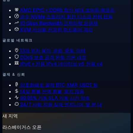
AMD EPYC + DDR5
최신 세대 코어와 메모리
순수 NVMe 스토리지
회전 디스크 전혀 없음
10 Gbps Bandwidth
고처리량 요금제
KVM 가상화
진정한 하드웨어 격리
글로벌 네트워크
13개 위치
북미, 유럽, 중동, 아태
DDoS 보호
공격 완화 기본 내장
IPv6 + 전용 IPv4
네이티브 v6, 전용 v4
결제 & 신뢰
암호화폐로 결제
BTC, XMR, USDT 등
14일 환불
전액 환불, 묻지 않음
99.95% 가동 SLA
가동 시간 약속
24/7 사람 지원
실제 엔지니어, 몇 분 내
새 지역
라스베이거스 오픈