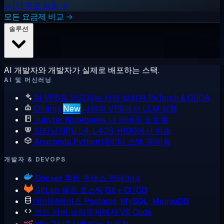
1시간 무료 체험 →
모든 요금제 비교 →
솔루션
AI 개발자와 개발자가 실제로 배포하는 스택.
AI 및 머신러닝
AI VPS용 인공지능
사전 설치된 PyTorch & CUDA
Ollama
New
나만의 VPS에서 LLM 실행
Jupyter Notebooks
내 서버의 노트북
딥러닝 GPU
L4, L40S, H100에서 학습
Anaconda
Python 데이터 스택, 준비됨
개발자 & DEVOPS
Docker
루트 액세스 컨테이너
GitLab
셀프 호스팅 Git + CI/CD
데이터베이스
Postgres, MySQL, MongoDB
코드 서버
브라우저에서 VS Code