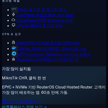
호스팅 패널
Plesk
풀스택 웹 호스팅 패널
FastPanel
무료의 빠른 서버 패널
CloudPanel
PHP & Node.js 패널
cPanel
클래식 호스팅 패널
VPN & 도구
OpenVPN AS
자체 호스팅 VPN 서버
Docker
컨테이너 런타임, 즉시 사용 가능
MTProto Proxy
Telegram 네이티브 프록시
BlueStacks
VPS에서 안드로이드 앱
가장 많이 설치됨
MikroTik CHR, 클릭 한 번
EPYC + NVMe 기반 RouterOS Cloud Hosted Router. 고객이
가장 많이 배포하는 앱. 60초 만에 가동.
MikroTik CHR 배포 →
마켓플레이스 전체 보기 →