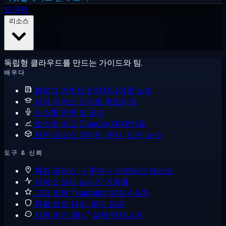
요금제
리소스
독립형 클라우드를 만드는 가이드와 팀.
배우다
블로그
가이드 & 엔지니어링 노트
지식 베이스
단계별 튜토리얼
뉴스룸
언론 및 공지
호스트 비교
Cloudzy 대 대안들
모든 리소스
가이드, 문서, 도구, 뉴스
도구 & 신뢰
룩킹 글래스
내 IP에서 네트워크 테스트
서비스 상태
실시간 가동률
고객 리뷰
Trustpilot 평점 4.6/5
환불 보장
14일, 묻지 않음
지원 받기
24/7, 실제 엔지니어