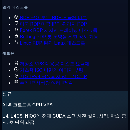
원격 데스크톱
RDP 구매
모든 RDP 요금제 비교
미국 RDP
미국 IP의 관리자 RDP
Forex RDP
저지연 트레이딩 데스크톱
Botting RDP
봇 운영을 위한 상시 가동
Linux RDP
원격 Linux 데스크톱
애드온
저장소 VPS
대용량 디스크 요금제
커스텀 ISO
나만의 이미지 부팅
전용 IPv4
공유되지 않는 전용 IP
추가 IP
서버당 여러 IPv4
신규
AI 워크로드용 GPU VPS
L4, L40S, H100에 전체 CUDA 스택 사전 설치. 시작, 학습, 중
지. 초 단위 과금.