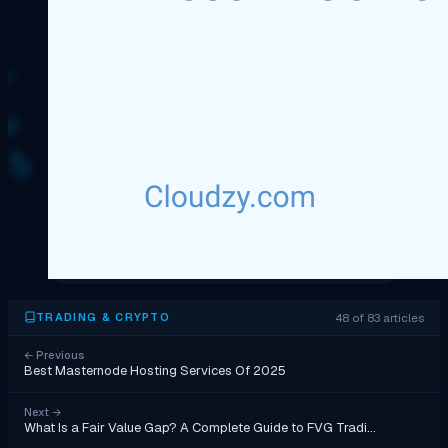
48 of 83 articles
TRADING & CRYPTO
←
Previous
Best Masternode Hosting Services Of 2025
Next
→
What Is a Fair Value Gap? A Complete Guide to FVG Tradi…